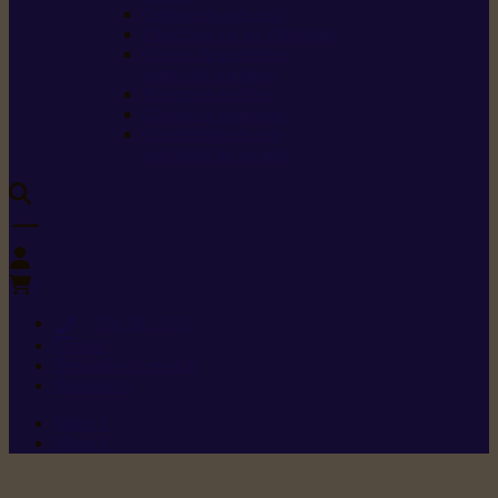
Carburants spéciaux
Directives sur les vibrations
Classes de protection
contre les coupures
Protection auditive
Classes de poussière
Caractéristiques des
vêtements de sécurité
0
+352 26 15 26
Contact
Demande de produit
Ressources
Menu 1
Menu 2