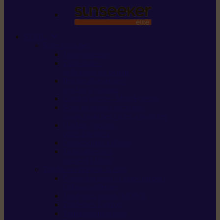
STIHL
Scier et couper
Tronçonneuses
Taille-haies /
taille-haies sur perche
Perches élagueuses /
perches d’élagage
CombiSystème / MultiSystème
Scies de jardin / sécateurs /
coupe-branches / scies à branches
Haches / merlins /
outils forestiers
Découpeuses à disque
Tronçonneuse à
pierre et à béton
Tondre et entretenir la terre
Coupe-bordures / Coupe-herbes /
Débroussailleuses
Tondeuses robots iMOW®
Tondeuses à gazon
Tondeuses mulching