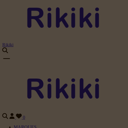
Rikiki
0
MARQUES