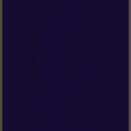
/ débroussailleuses
Souffleurs / aspirateurs
de feuilles
Perches élagueuses /
perches d’élagage
CombiSystème / MultiSystème
Tondeuses robots iMOW®
Tondeuses à gazon /
tondeuses mulching
Tracteurs tondeuses
Broyeurs
Motoculteurs / motobineuses
Pulvérisateurs / atomiseurs
Scarificateurs
Nettoyeurs haute pression
Aspirateurs eau / poussière
Tronçonneuse à pierre /
tronçonneuse à béton
Produits consommables
Huiles moteur /
huile-de-chaîne
Détergents /
Produits d’entretien
Bidons d’essence /
systèmes de remplissage