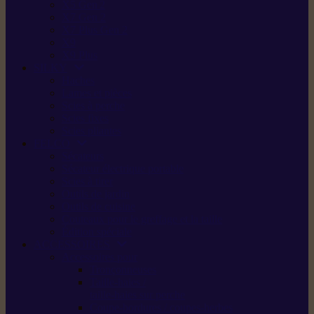
X5 Gen 2
X7 Gen 2
X7 Plus Gen 2
X9
X9 Plus
SILKY
Haches
Lames et pièces
Scies à perche
Scies fixes
Scies pliantes
FELCO
Sécateurs
Sécateur électrique portable
Scies à tirer
Outils de jardin
Outils de cuisine
Couteaux pour le greffage et la taille
Édition spéciale
ACCESSOIRES
Accessoires pour
Tronçonneuses
Taille-haies /
taille-haies sur perche
Coupe-bordures / coupes-herbes