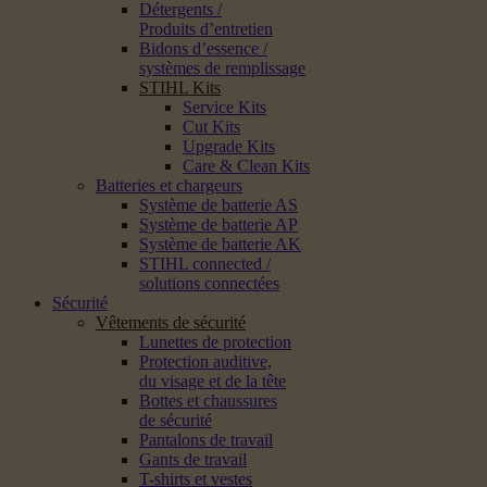
Détergents /
Produits d’entretien
Bidons d’essence /
systèmes de remplissage
STIHL Kits
Service Kits
Cut Kits
Upgrade Kits
Care & Clean Kits
Batteries et chargeurs
Système de batterie AS
Système de batterie AP
Système de batterie AK
STIHL connected /
solutions connectées
Sécurité
Vêtements de sécurité
Lunettes de protection
Protection auditive,
du visage et de la tête
Bottes et chaussures
de sécurité
Pantalons de travail
Gants de travail
T-shirts et vestes