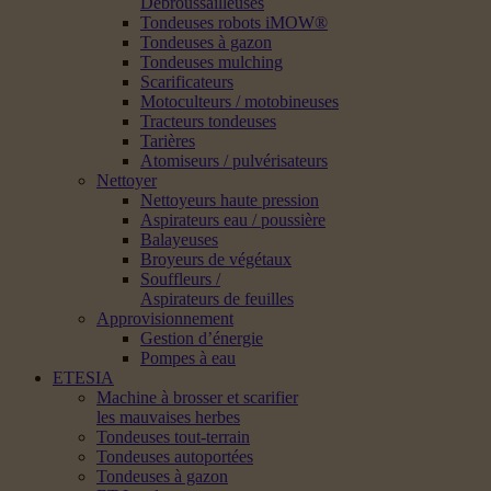
Débroussailleuses
Tondeuses robots iMOW®
Tondeuses à gazon
Tondeuses mulching
Scarificateurs
Motoculteurs / motobineuses
Tracteurs tondeuses
Tarières
Atomiseurs / pulvérisateurs
Nettoyer
Nettoyeurs haute pression
Aspirateurs eau / poussière
Balayeuses
Broyeurs de végétaux
Souffleurs /
Aspirateurs de feuilles
Approvisionnement
Gestion d’énergie
Pompes à eau
ETESIA
Machine à brosser et scarifier
les mauvaises herbes
Tondeuses tout-terrain
Tondeuses autoportées
Tondeuses à gazon