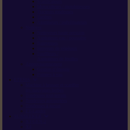
Scarificateurs
Motoculteurs / motobineuses
Tracteurs tondeuses
Tarières
Atomiseurs / pulvérisateurs
Nettoyer
Nettoyeurs haute pression
Aspirateurs eau / poussière
Balayeuses
Broyeurs de végétaux
Souffleurs /
Aspirateurs de feuilles
Approvisionnement
Gestion d’énergie
Pompes à eau
ETESIA
Machine à brosser et scarifier
les mauvaises herbes
Tondeuses tout-terrain
Tondeuses autoportées
Tondeuses à gazon
ET-Lander
SUNSEEKER
X3 GEN-2
X4