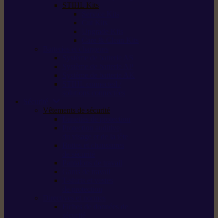
STIHL Kits
Service Kits
Cut Kits
Upgrade Kits
Care & Clean Kits
Batteries et chargeurs
Système de batterie AS
Système de batterie AP
Système de batterie AK
STIHL connected /
solutions connectées
Sécurité
Vêtements de sécurité
Lunettes de protection
Protection auditive,
du visage et de la tête
Bottes et chaussures
de sécurité
Pantalons de travail
Gants de travail
T-shirts et vestes
de protection
Directives et normes
Fiches de données de
sécurité