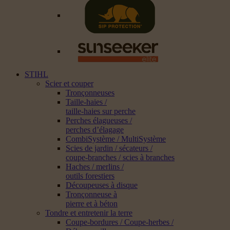
STIHL
Scier et couper
Tronçonneuses
Taille-haies /
taille-haies sur perche
Perches élagueuses /
perches d’élagage
CombiSystème / MultiSystème
Scies de jardin / sécateurs /
coupe-branches / scies à branches
Haches / merlins /
outils forestiers
Découpeuses à disque
Tronçonneuse à
pierre et à béton
Tondre et entretenir la terre
Coupe-bordures / Coupe-herbes /