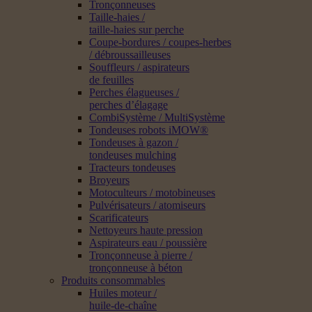
Tronçonneuses
Taille-haies /
taille-haies sur perche
Coupe-bordures / coupes-herbes
/ débroussailleuses
Souffleurs / aspirateurs
de feuilles
Perches élagueuses /
perches d’élagage
CombiSystème / MultiSystème
Tondeuses robots iMOW®
Tondeuses à gazon /
tondeuses mulching
Tracteurs tondeuses
Broyeurs
Motoculteurs / motobineuses
Pulvérisateurs / atomiseurs
Scarificateurs
Nettoyeurs haute pression
Aspirateurs eau / poussière
Tronçonneuse à pierre /
tronçonneuse à béton
Produits consommables
Huiles moteur /
huile-de-chaîne