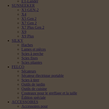
ET-Lander
SUNSEEKER
X3 GEN-2
X4
X5 Gen 2
X7 Gen 2
X7 Plus Gen 2
X9
X9 Plus
SILKY
Haches
Lames et pièces
Scies à perche
Scies fixes
Scies pliantes
FELCO
Sécateurs
Sécateur électrique portable
Scies à tirer
Outils de jardin
Outils de cuisine
Couteaux pour le greffage et la taille
Édition spéciale
ACCESSOIRES
Accessoires pour