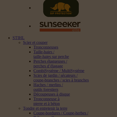
STIHL
Scier et couper
Tronçonneuses
Taille-haies /
taille-haies sur perche
Perches élagueuses /
perches d’élagage
CombiSystème / MultiSystème
Scies de jardin / sécateurs /
coupe-branches / scies à branches
Haches / merlins /
outils forestiers
Découpeuses à disque
Tronçonneuse à
pierre et à béton
Tondre et entretenir la terre
Coupe-bordures / Coupe-herbes /