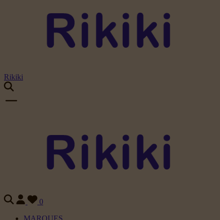
Rikiki
0
MARQUES