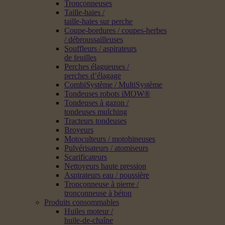
Tronçonneuses
Taille-haies /
taille-haies sur perche
Coupe-bordures / coupes-herbes
/ débroussailleuses
Souffleurs / aspirateurs
de feuilles
Perches élagueuses /
perches d’élagage
CombiSystème / MultiSystème
Tondeuses robots iMOW®
Tondeuses à gazon /
tondeuses mulching
Tracteurs tondeuses
Broyeurs
Motoculteurs / motobineuses
Pulvérisateurs / atomiseurs
Scarificateurs
Nettoyeurs haute pression
Aspirateurs eau / poussière
Tronçonneuse à pierre /
tronçonneuse à béton
Produits consommables
Huiles moteur /
huile-de-chaîne