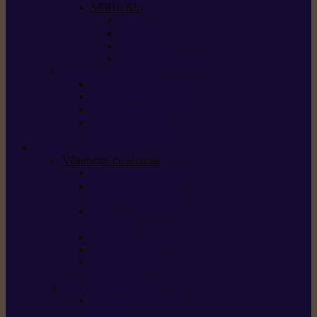
STIHL Kits
Service Kits
Cut Kits
Upgrade Kits
Care & Clean Kits
Batteries et chargeurs
Système de batterie AS
Système de batterie AP
Système de batterie AK
STIHL connected /
solutions connectées
Sécurité
Vêtements de sécurité
Lunettes de protection
Protection auditive,
du visage et de la tête
Bottes et chaussures
de sécurité
Pantalons de travail
Gants de travail
T-shirts et vestes
de protection
Directives et normes
Fiches de données de
sécurité