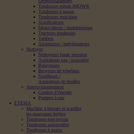
Débroussailleuses
Tondeuses robots iMOW®
Tondeuses à gazon
Tondeuses mulching
Scarificateurs
Motoculteurs / motobineuses
Tracteurs tondeuses
Tarières
Atomiseurs / pulvérisateurs
Nettoyer
Nettoyeurs haute pression
Aspirateurs eau / poussière
Balayeuses
Broyeurs de végétaux
Souffleurs /
Aspirateurs de feuilles
Approvisionnement
Gestion d’énergie
Pompes à eau
ETESIA
Machine à brosser et scarifier
les mauvaises herbes
Tondeuses tout-terrain
Tondeuses autoportées
Tondeuses à gazon