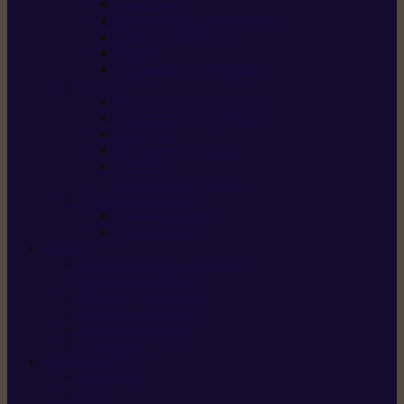
Scarificateurs
Motoculteurs / motobineuses
Tracteurs tondeuses
Tarières
Atomiseurs / pulvérisateurs
Nettoyer
Nettoyeurs haute pression
Aspirateurs eau / poussière
Balayeuses
Broyeurs de végétaux
Souffleurs /
Aspirateurs de feuilles
Approvisionnement
Gestion d’énergie
Pompes à eau
ETESIA
Machine à brosser et scarifier
les mauvaises herbes
Tondeuses tout-terrain
Tondeuses autoportées
Tondeuses à gazon
ET-Lander
SUNSEEKER
X3 GEN-2
X4