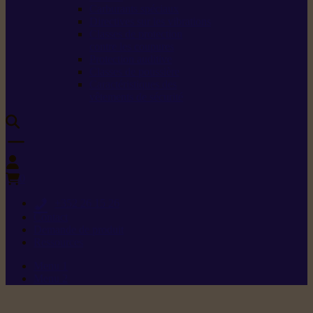
Carburants spéciaux
Directives sur les vibrations
Classes de protection
contre les coupures
Protection auditive
Classes de poussière
Caractéristiques des
vêtements de sécurité
0
+352 26 15 26
Contact
Demande de produit
Ressources
Menu 1
Menu 2