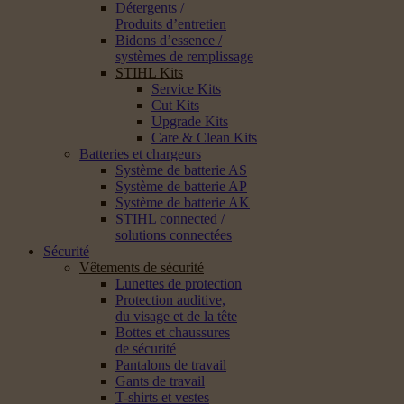
Détergents /
Produits d’entretien
Bidons d’essence /
systèmes de remplissage
STIHL Kits
Service Kits
Cut Kits
Upgrade Kits
Care & Clean Kits
Batteries et chargeurs
Système de batterie AS
Système de batterie AP
Système de batterie AK
STIHL connected /
solutions connectées
Sécurité
Vêtements de sécurité
Lunettes de protection
Protection auditive,
du visage et de la tête
Bottes et chaussures
de sécurité
Pantalons de travail
Gants de travail
T-shirts et vestes