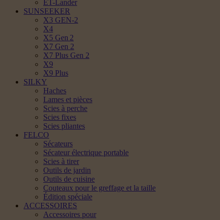
ET-Lander
SUNSEEKER
X3 GEN-2
X4
X5 Gen 2
X7 Gen 2
X7 Plus Gen 2
X9
X9 Plus
SILKY
Haches
Lames et pièces
Scies à perche
Scies fixes
Scies pliantes
FELCO
Sécateurs
Sécateur électrique portable
Scies à tirer
Outils de jardin
Outils de cuisine
Couteaux pour le greffage et la taille
Édition spéciale
ACCESSOIRES
Accessoires pour