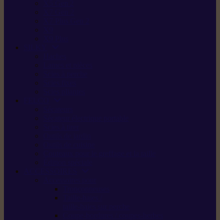
X5 Gen 2
X7 Gen 2
X7 Plus Gen 2
X9
X9 Plus
SILKY
Haches
Lames et pièces
Scies à perche
Scies fixes
Scies pliantes
FELCO
Sécateurs
Sécateur électrique portable
Scies à tirer
Outils de jardin
Outils de cuisine
Couteaux pour le greffage et la taille
Édition spéciale
ACCESSOIRES
Accessoires pour
Tronçonneuses
Taille-haies /
taille-haies sur perche
Coupe-bordures / coupes-herbes