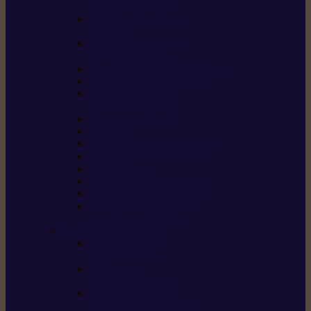
/ débroussailleuses
Souffleurs / aspirateurs
de feuilles
Perches élagueuses /
perches d’élagage
CombiSystème / MultiSystème
Tondeuses robots iMOW®
Tondeuses à gazon /
tondeuses mulching
Tracteurs tondeuses
Broyeurs
Motoculteurs / motobineuses
Pulvérisateurs / atomiseurs
Scarificateurs
Nettoyeurs haute pression
Aspirateurs eau / poussière
Tronçonneuse à pierre /
tronçonneuse à béton
Produits consommables
Huiles moteur /
huile-de-chaîne
Détergents /
Produits d’entretien
Bidons d’essence /
systèmes de remplissage