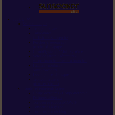
STIHL
Scier et couper
Tronçonneuses
Taille-haies /
taille-haies sur perche
Perches élagueuses /
perches d’élagage
CombiSystème / MultiSystème
Scies de jardin / sécateurs /
coupe-branches / scies à branches
Haches / merlins /
outils forestiers
Découpeuses à disque
Tronçonneuse à
pierre et à béton
Tondre et entretenir la terre
Coupe-bordures / Coupe-herbes /
Débroussailleuses
Tondeuses robots iMOW®
Tondeuses à gazon
Tondeuses mulching