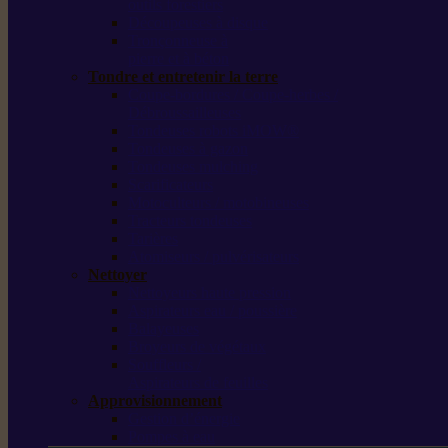
outils forestiers
Découpeuses à disque
Tronçonneuse à
pierre et à béton
Tondre et entretenir la terre
Coupe-bordures / Coupe-herbes /
Débroussailleuses
Tondeuses robots iMOW®
Tondeuses à gazon
Tondeuses mulching
Scarificateurs
Motoculteurs / motobineuses
Tracteurs tondeuses
Tarières
Atomiseurs / pulvérisateurs
Nettoyer
Nettoyeurs haute pression
Aspirateurs eau / poussière
Balayeuses
Broyeurs de végétaux
Souffleurs /
Aspirateurs de feuilles
Approvisionnement
Gestion d’énergie
Pompes à eau