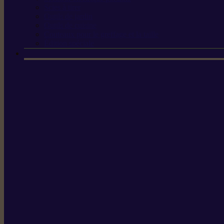
Scies à tirer
Outils de jardin
Outils de cuisine
Couteaux pour le greffage et la taille
Édition spéciale