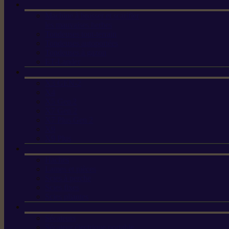
Machine à brosser et scarifier
les mauvaises herbes
Tondeuses tout-terrain
Tondeuses autoportées
Tondeuses à gazon
ET-Lander
X3 GEN-2
X4
X5 Gen 2
X7 Gen 2
X7 Plus Gen 2
X9
X9 Plus
Haches
Lames et pièces
Scies à perche
Scies fixes
Scies pliantes
Sécateurs
Sécateur électrique portable