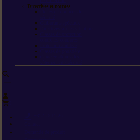
de protection
Directives et normes
Fiches de données de
sécurité
Carburants spéciaux
Directives sur les vibrations
Classes de protection
contre les coupures
Protection auditive
Classes de poussière
Caractéristiques des
vêtements de sécurité
0
+352 26 15 26
Contact
Demande de produit