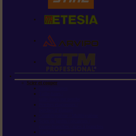
Scier et couper
Tronçonneuses
Taille-haies /
taille-haies sur perche
Perches élagueuses /
perches d’élagage
CombiSystème / MultiSystème
Scies de jardin / sécateurs /
coupe-branches / scies à branches
Haches / merlins /