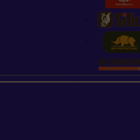
STIHL