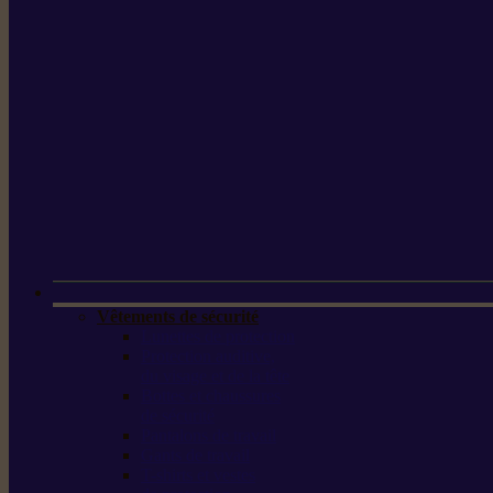
Vêtements de sécurité
Lunettes de protection
Protection auditive,
du visage et de la tête
Bottes et chaussures
de sécurité
Pantalons de travail
Gants de travail
T-shirts et vestes