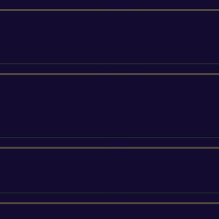
ETESIA
SUNSEEKER
SILKY
FELCO