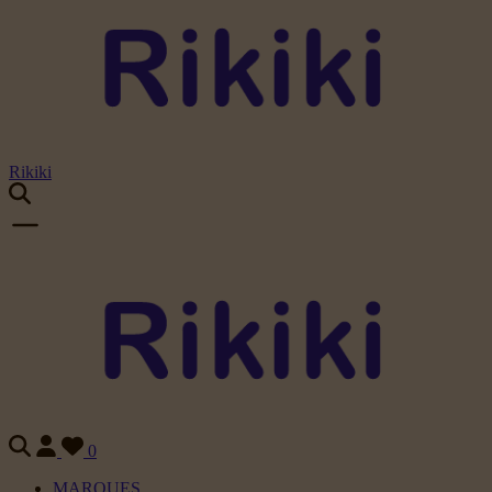
Rikiki
0
MARQUES