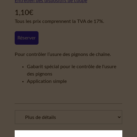
Entretien des dispositifs de coupe
1,10
€
Tous les prix comprennent la TVA de 17%.
Réserver
Pour contrôler l’usure des pignons de chaîne.
Gabarit spécial pour le contrôle de l'usure
des pignons
Application simple