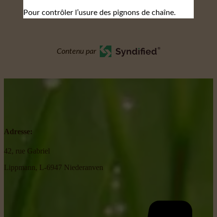
Pour contrôler l’usure des pignons de chaîne.
Contenu par
Adresse:
42, rue Gabriel
Lippmann, L-6947 Niederanven