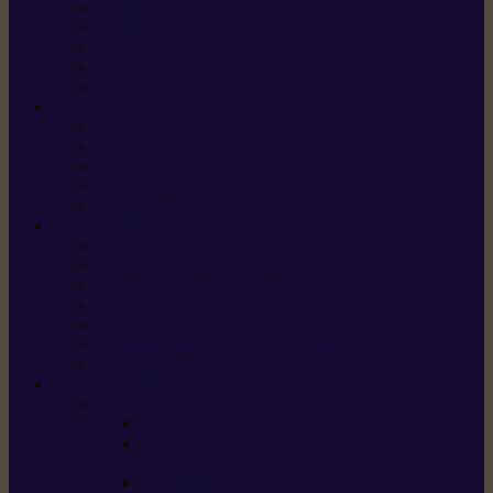
X5 Gen 2
X7 Gen 2
X7 Plus Gen 2
X9
X9 Plus
SILKY
Haches
Lames et pièces
Scies à perche
Scies fixes
Scies pliantes
FELCO
Sécateurs
Sécateur électrique portable
Scies à tirer
Outils de jardin
Outils de cuisine
Couteaux pour le greffage et la taille
Édition spéciale
ACCESSOIRES
Accessoires pour
Tronçonneuses
Taille-haies /
taille-haies sur perche
Coupe-bordures / coupes-herbes