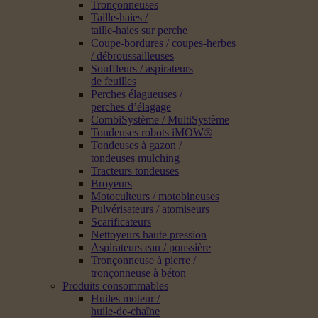
Tronçonneuses
Taille-haies /
taille-haies sur perche
Coupe-bordures / coupes-herbes
/ débroussailleuses
Souffleurs / aspirateurs
de feuilles
Perches élagueuses /
perches d’élagage
CombiSystème / MultiSystème
Tondeuses robots iMOW®
Tondeuses à gazon /
tondeuses mulching
Tracteurs tondeuses
Broyeurs
Motoculteurs / motobineuses
Pulvérisateurs / atomiseurs
Scarificateurs
Nettoyeurs haute pression
Aspirateurs eau / poussière
Tronçonneuse à pierre /
tronçonneuse à béton
Produits consommables
Huiles moteur /
huile-de-chaîne