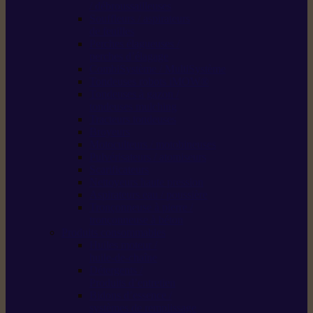
/ débroussailleuses
Souffleurs / aspirateurs
de feuilles
Perches élagueuses /
perches d’élagage
CombiSystème / MultiSystème
Tondeuses robots iMOW®
Tondeuses à gazon /
tondeuses mulching
Tracteurs tondeuses
Broyeurs
Motoculteurs / motobineuses
Pulvérisateurs / atomiseurs
Scarificateurs
Nettoyeurs haute pression
Aspirateurs eau / poussière
Tronçonneuse à pierre /
tronçonneuse à béton
Produits consommables
Huiles moteur /
huile-de-chaîne
Détergents /
Produits d’entretien
Bidons d’essence /
systèmes de remplissage