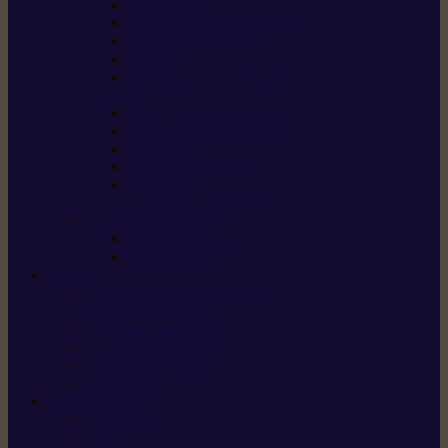
Scarificateurs
Motoculteurs / motobineuses
Tracteurs tondeuses
Tarières
Atomiseurs / pulvérisateurs
Nettoyer
Nettoyeurs haute pression
Aspirateurs eau / poussière
Balayeuses
Broyeurs de végétaux
Souffleurs /
Aspirateurs de feuilles
Approvisionnement
Gestion d’énergie
Pompes à eau
ETESIA
Machine à brosser et scarifier
les mauvaises herbes
Tondeuses tout-terrain
Tondeuses autoportées
Tondeuses à gazon
ET-Lander
SUNSEEKER
X3 GEN-2
X4