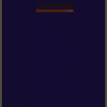
STIHL
Scier et couper
Tronçonneuses
Taille-haies /
taille-haies sur perche
Perches élagueuses /
perches d’élagage
CombiSystème / MultiSystème
Scies de jardin / sécateurs /
coupe-branches / scies à branches
Haches / merlins /
outils forestiers
Découpeuses à disque
Tronçonneuse à
pierre et à béton
Tondre et entretenir la terre
Coupe-bordures / Coupe-herbes /
Débroussailleuses
Tondeuses robots iMOW®
Tondeuses à gazon
Tondeuses mulching