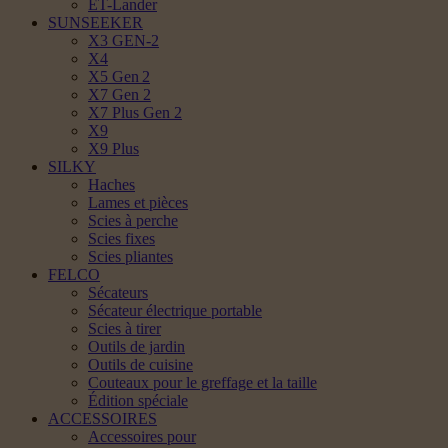
ET-Lander
SUNSEEKER
X3 GEN-2
X4
X5 Gen 2
X7 Gen 2
X7 Plus Gen 2
X9
X9 Plus
SILKY
Haches
Lames et pièces
Scies à perche
Scies fixes
Scies pliantes
FELCO
Sécateurs
Sécateur électrique portable
Scies à tirer
Outils de jardin
Outils de cuisine
Couteaux pour le greffage et la taille
Édition spéciale
ACCESSOIRES
Accessoires pour