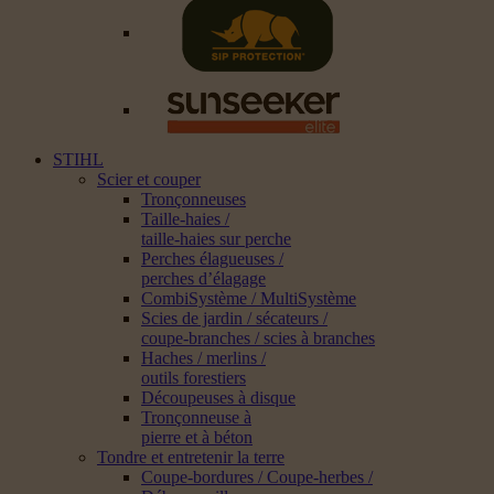
STIHL
Scier et couper
Tronçonneuses
Taille-haies /
taille-haies sur perche
Perches élagueuses /
perches d’élagage
CombiSystème / MultiSystème
Scies de jardin / sécateurs /
coupe-branches / scies à branches
Haches / merlins /
outils forestiers
Découpeuses à disque
Tronçonneuse à
pierre et à béton
Tondre et entretenir la terre
Coupe-bordures / Coupe-herbes /