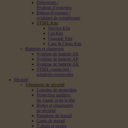
Détergents /
Produits d’entretien
Bidons d’essence /
systèmes de remplissage
STIHL Kits
Service Kits
Cut Kits
Upgrade Kits
Care & Clean Kits
Batteries et chargeurs
Système de batterie AS
Système de batterie AP
Système de batterie AK
STIHL connected /
solutions connectées
Sécurité
Vêtements de sécurité
Lunettes de protection
Protection auditive,
du visage et de la tête
Bottes et chaussures
de sécurité
Pantalons de travail
Gants de travail
T-shirts et vestes