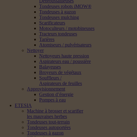
Débroussailleuses
Tondeuses robots iMOW®
Tondeuses à gazon
Tondeuses mulching
Scarificateurs
Motoculteurs / motobineuses
Tracteurs tondeuses
Tarières
Atomiseurs / pulvérisateurs
Nettoyer
Nettoyeurs haute pression
Aspirateurs eau / poussière
Balayeuses
Broyeurs de végétaux
Souffleurs /
Aspirateurs de feuilles
Approvisionnement
Gestion d’énergie
Pompes à eau
ETESIA
Machine à brosser et scarifier
les mauvaises herbes
Tondeuses tout-terrain
Tondeuses autoportées
Tondeuses à gazon