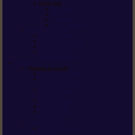
STIHL Kits
Service Kits
Cut Kits
Upgrade Kits
Care & Clean Kits
Batteries et chargeurs
Système de batterie AS
Système de batterie AP
Système de batterie AK
STIHL connected /
solutions connectées
Sécurité
Vêtements de sécurité
Lunettes de protection
Protection auditive,
du visage et de la tête
Bottes et chaussures
de sécurité
Pantalons de travail
Gants de travail
T-shirts et vestes
de protection
Directives et normes
Fiches de données de
sécurité