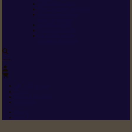
Carburants spéciaux
Directives sur les vibrations
Classes de protection
contre les coupures
Protection auditive
Classes de poussière
Caractéristiques des
vêtements de sécurité
0
+352 26 15 26
Contact
Demande de produit
Ressources
Menu 1
Menu 2