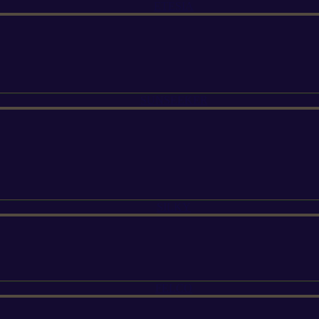
ETESIA
SUNSEEKER
SILKY
FELCO