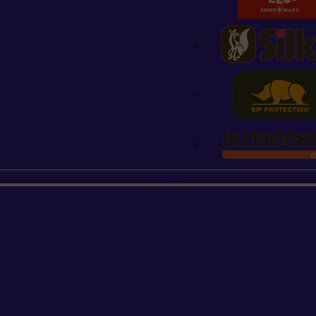
STIHL