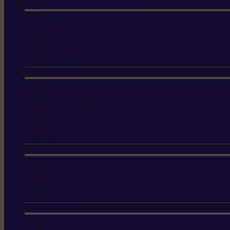
Machine à brosser et scarifier
les mauvaises herbes
Tondeuses tout-terrain
Tondeuses autoportées
Tondeuses à gazon
ET-Lander
X3 GEN-2
X4
X5 Gen 2
X7 Gen 2
X7 Plus Gen 2
X9
X9 Plus
Haches
Lames et pièces
Scies à perche
Scies fixes
Scies pliantes
Sécateurs
Sécateur électrique portable