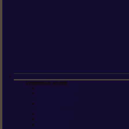
Vêtements de sécurité
Lunettes de protection
Protection auditive,
du visage et de la tête
Bottes et chaussures
de sécurité
Pantalons de travail
Gants de travail
T-shirts et vestes