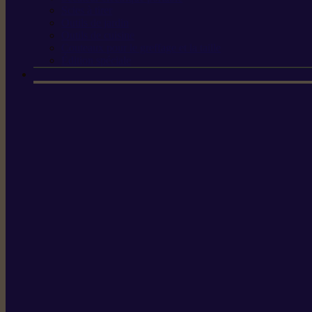
Scies à tirer
Outils de jardin
Outils de cuisine
Couteaux pour le greffage et la taille
Édition spéciale