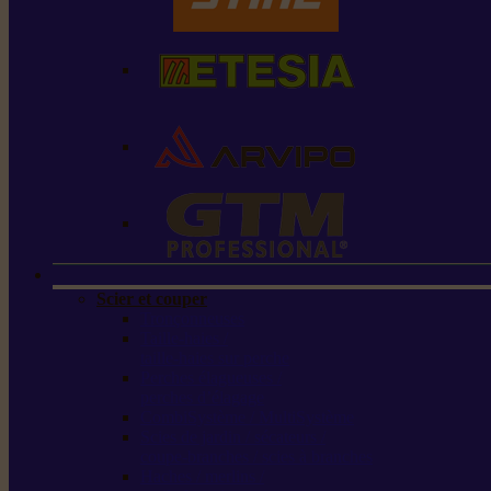
Scier et couper
Tronçonneuses
Taille-haies /
taille-haies sur perche
Perches élagueuses /
perches d’élagage
CombiSystème / MultiSystème
Scies de jardin / sécateurs /
coupe-branches / scies à branches
Haches / merlins /