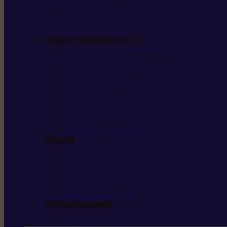
outils forestiers
Découpeuses à disque
Tronçonneuse à
pierre et à béton
Tondre et entretenir la terre
Coupe-bordures / Coupe-herbes /
Débroussailleuses
Tondeuses robots iMOW®
Tondeuses à gazon
Tondeuses mulching
Scarificateurs
Motoculteurs / motobineuses
Tracteurs tondeuses
Tarières
Atomiseurs / pulvérisateurs
Nettoyer
Nettoyeurs haute pression
Aspirateurs eau / poussière
Balayeuses
Broyeurs de végétaux
Souffleurs /
Aspirateurs de feuilles
Approvisionnement
Gestion d’énergie
Pompes à eau