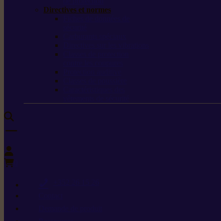
de protection
Directives et normes
Fiches de données de
sécurité
Carburants spéciaux
Directives sur les vibrations
Classes de protection
contre les coupures
Protection auditive
Classes de poussière
Caractéristiques des
vêtements de sécurité
0
+352 26 15 26
Contact
Demande de produit