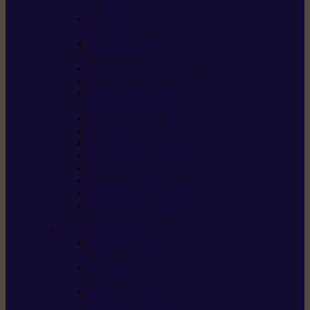
/ débroussailleuses
Souffleurs / aspirateurs
de feuilles
Perches élagueuses /
perches d’élagage
CombiSystème / MultiSystème
Tondeuses robots iMOW®
Tondeuses à gazon /
tondeuses mulching
Tracteurs tondeuses
Broyeurs
Motoculteurs / motobineuses
Pulvérisateurs / atomiseurs
Scarificateurs
Nettoyeurs haute pression
Aspirateurs eau / poussière
Tronçonneuse à pierre /
tronçonneuse à béton
Produits consommables
Huiles moteur /
huile-de-chaîne
Détergents /
Produits d’entretien
Bidons d’essence /
systèmes de remplissage