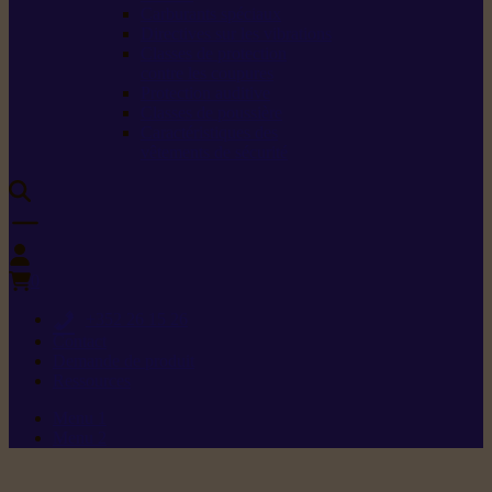
Carburants spéciaux
Directives sur les vibrations
Classes de protection
contre les coupures
Protection auditive
Classes de poussière
Caractéristiques des
vêtements de sécurité
0
+352 26 15 26
Contact
Demande de produit
Ressources
Menu 1
Menu 2