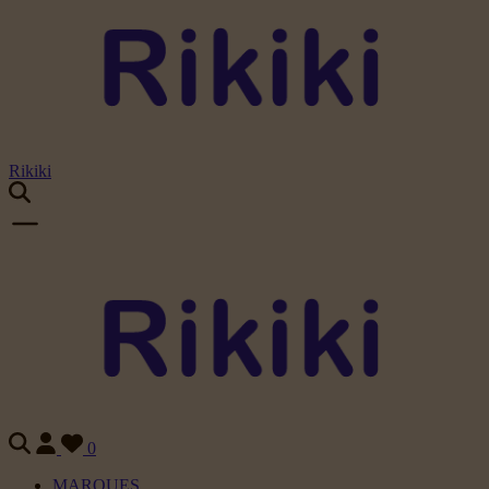
Rikiki
0
MARQUES