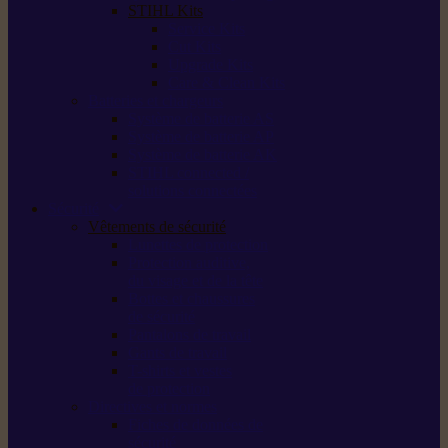
STIHL Kits
Service Kits
Cut Kits
Upgrade Kits
Care & Clean Kits
Batteries et chargeurs
Système de batterie AS
Système de batterie AP
Système de batterie AK
STIHL connected /
solutions connectées
Sécurité
Vêtements de sécurité
Lunettes de protection
Protection auditive,
du visage et de la tête
Bottes et chaussures
de sécurité
Pantalons de travail
Gants de travail
T-shirts et vestes
de protection
Directives et normes
Fiches de données de
sécurité