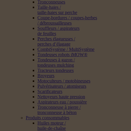
Tronçonneuses
Taille-haies /
taille-haies sur perche
Coupe-bordures / coupes-herbes
/ débroussailleuses
Souffleurs / aspirateurs
de feuilles
Perches élagueuses /
perches d’élagage
CombiSystème / MultiSystème
Tondeuses robots iMOW®
Tondeuses à gazon /
tondeuses mulching
Tracteurs tondeuses
Broyeurs
Motoculteurs / motobineuses
Pulvérisateurs / atomiseurs
Scarificateurs
Nettoyeurs haute pression
Aspirateurs eau / poussière
Tronçonneuse à pierre /
tronçonneuse à béton
Produits consommables
Huiles moteur /
huile-de-chaîne