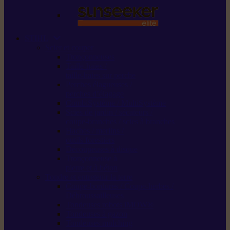
STIHL
Scier et couper
Tronçonneuses
Taille-haies /
taille-haies sur perche
Perches élagueuses /
perches d’élagage
CombiSystème / MultiSystème
Scies de jardin / sécateurs /
coupe-branches / scies à branches
Haches / merlins /
outils forestiers
Découpeuses à disque
Tronçonneuse à
pierre et à béton
Tondre et entretenir la terre
Coupe-bordures / Coupe-herbes /
Débroussailleuses
Tondeuses robots iMOW®
Tondeuses à gazon
Tondeuses mulching