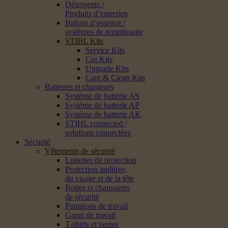
Détergents /
Produits d’entretien
Bidons d’essence /
systèmes de remplissage
STIHL Kits
Service Kits
Cut Kits
Upgrade Kits
Care & Clean Kits
Batteries et chargeurs
Système de batterie AS
Système de batterie AP
Système de batterie AK
STIHL connected /
solutions connectées
Sécurité
Vêtements de sécurité
Lunettes de protection
Protection auditive,
du visage et de la tête
Bottes et chaussures
de sécurité
Pantalons de travail
Gants de travail
T-shirts et vestes