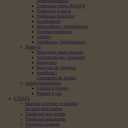
Débroussailleuses
Tondeuses robots iMOW®
Tondeuses à gazon
Tondeuses mulching
Scarificateurs
Motoculteurs / motobineuses
Tracteurs tondeuses
Tarières
Atomiseurs / pulvérisateurs
Nettoyer
Nettoyeurs haute pression
Aspirateurs eau / poussière
Balayeuses
Broyeurs de végétaux
Souffleurs /
Aspirateurs de feuilles
Approvisionnement
Gestion d’énergie
Pompes à eau
ETESIA
Machine à brosser et scarifier
les mauvaises herbes
Tondeuses tout-terrain
Tondeuses autoportées
Tondeuses à gazon