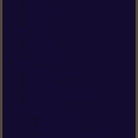
X5 Gen 2
X7 Gen 2
X7 Plus Gen 2
X9
X9 Plus
SILKY
Haches
Lames et pièces
Scies à perche
Scies fixes
Scies pliantes
FELCO
Sécateurs
Sécateur électrique portable
Scies à tirer
Outils de jardin
Outils de cuisine
Couteaux pour le greffage et la taille
Édition spéciale
ACCESSOIRES
Accessoires pour
Tronçonneuses
Taille-haies /
taille-haies sur perche
Coupe-bordures / coupes-herbes