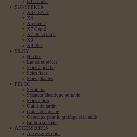
ET-Lander
SUNSEEKER
X3 GEN-2
X4
X5 Gen 2
X7 Gen 2
X7 Plus Gen 2
X9
X9 Plus
SILKY
Haches
Lames et pièces
Scies à perche
Scies fixes
Scies pliantes
FELCO
Sécateurs
Sécateur électrique portable
Scies à tirer
Outils de jardin
Outils de cuisine
Couteaux pour le greffage et la taille
Édition spéciale
ACCESSOIRES
Accessoires pour