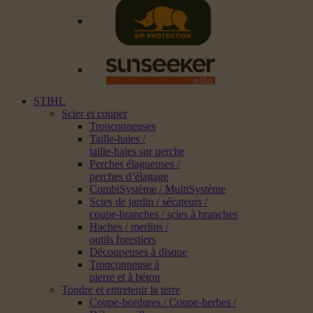
STIHL
Scier et couper
Tronçonneuses
Taille-haies /
taille-haies sur perche
Perches élagueuses /
perches d’élagage
CombiSystème / MultiSystème
Scies de jardin / sécateurs /
coupe-branches / scies à branches
Haches / merlins /
outils forestiers
Découpeuses à disque
Tronçonneuse à
pierre et à béton
Tondre et entretenir la terre
Coupe-bordures / Coupe-herbes /