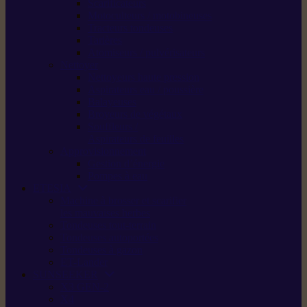
Scarificateurs
Motoculteurs / motobineuses
Tracteurs tondeuses
Tarières
Atomiseurs / pulvérisateurs
Nettoyer
Nettoyeurs haute pression
Aspirateurs eau / poussière
Balayeuses
Broyeurs de végétaux
Souffleurs /
Aspirateurs de feuilles
Approvisionnement
Gestion d’énergie
Pompes à eau
ETESIA
Machine à brosser et scarifier
les mauvaises herbes
Tondeuses tout-terrain
Tondeuses autoportées
Tondeuses à gazon
ET-Lander
SUNSEEKER
X3 GEN-2
X4