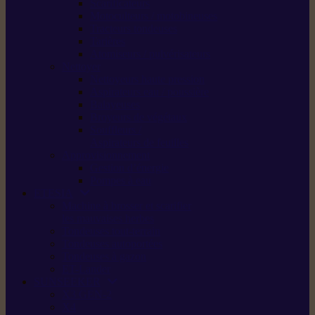
Scarificateurs
Motoculteurs / motobineuses
Tracteurs tondeuses
Tarières
Atomiseurs / pulvérisateurs
Nettoyer
Nettoyeurs haute pression
Aspirateurs eau / poussière
Balayeuses
Broyeurs de végétaux
Souffleurs /
Aspirateurs de feuilles
Approvisionnement
Gestion d’énergie
Pompes à eau
ETESIA
Machine à brosser et scarifier
les mauvaises herbes
Tondeuses tout-terrain
Tondeuses autoportées
Tondeuses à gazon
ET-Lander
SUNSEEKER
X3 GEN-2
X4