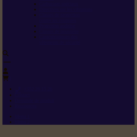
Carburants spéciaux
Directives sur les vibrations
Classes de protection
contre les coupures
Protection auditive
Classes de poussière
Caractéristiques des
vêtements de sécurité
0
+352 26 15 26
Contact
Demande de produit
Ressources
Menu 1
Menu 2