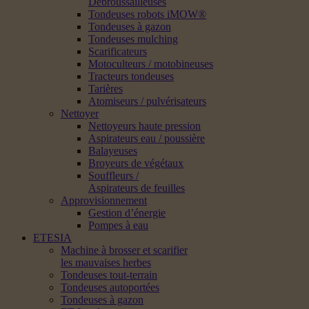
Débroussailleuses
Tondeuses robots iMOW®
Tondeuses à gazon
Tondeuses mulching
Scarificateurs
Motoculteurs / motobineuses
Tracteurs tondeuses
Tarières
Atomiseurs / pulvérisateurs
Nettoyer
Nettoyeurs haute pression
Aspirateurs eau / poussière
Balayeuses
Broyeurs de végétaux
Souffleurs /
Aspirateurs de feuilles
Approvisionnement
Gestion d’énergie
Pompes à eau
ETESIA
Machine à brosser et scarifier
les mauvaises herbes
Tondeuses tout-terrain
Tondeuses autoportées
Tondeuses à gazon