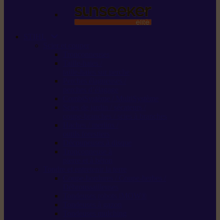
STIHL
Scier et couper
Tronçonneuses
Taille-haies /
taille-haies sur perche
Perches élagueuses /
perches d’élagage
CombiSystème / MultiSystème
Scies de jardin / sécateurs /
coupe-branches / scies à branches
Haches / merlins /
outils forestiers
Découpeuses à disque
Tronçonneuse à
pierre et à béton
Tondre et entretenir la terre
Coupe-bordures / Coupe-herbes /
Débroussailleuses
Tondeuses robots iMOW®
Tondeuses à gazon
Tondeuses mulching