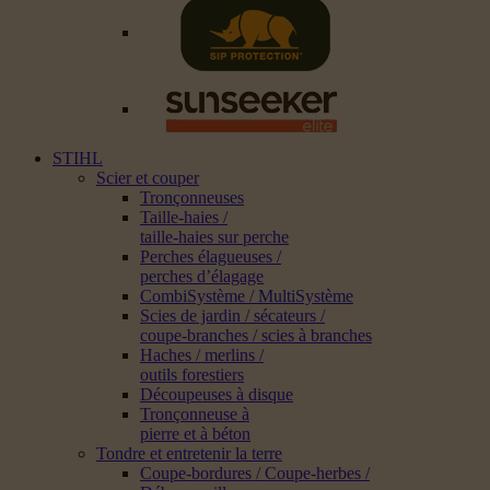
STIHL
Scier et couper
Tronçonneuses
Taille-haies /
taille-haies sur perche
Perches élagueuses /
perches d’élagage
CombiSystème / MultiSystème
Scies de jardin / sécateurs /
coupe-branches / scies à branches
Haches / merlins /
outils forestiers
Découpeuses à disque
Tronçonneuse à
pierre et à béton
Tondre et entretenir la terre
Coupe-bordures / Coupe-herbes /