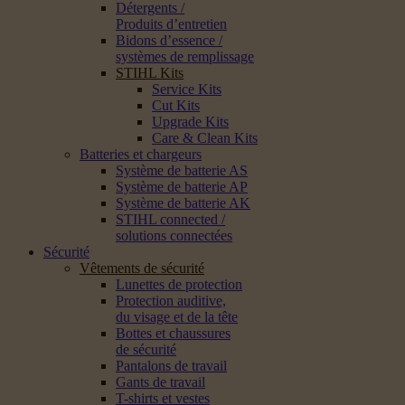
Détergents /
Produits d’entretien
Bidons d’essence /
systèmes de remplissage
STIHL Kits
Service Kits
Cut Kits
Upgrade Kits
Care & Clean Kits
Batteries et chargeurs
Système de batterie AS
Système de batterie AP
Système de batterie AK
STIHL connected /
solutions connectées
Sécurité
Vêtements de sécurité
Lunettes de protection
Protection auditive,
du visage et de la tête
Bottes et chaussures
de sécurité
Pantalons de travail
Gants de travail
T-shirts et vestes