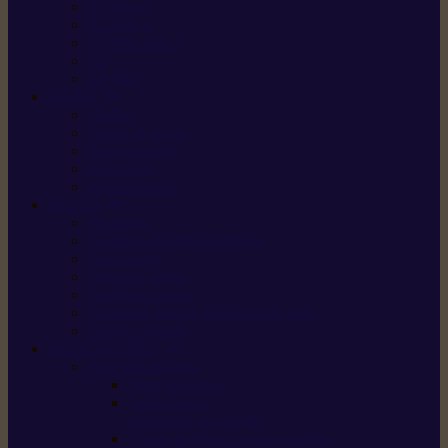
X5 Gen 2
X7 Gen 2
X7 Plus Gen 2
X9
X9 Plus
SILKY
Haches
Lames et pièces
Scies à perche
Scies fixes
Scies pliantes
FELCO
Sécateurs
Sécateur électrique portable
Scies à tirer
Outils de jardin
Outils de cuisine
Couteaux pour le greffage et la taille
Édition spéciale
ACCESSOIRES
Accessoires pour
Tronçonneuses
Taille-haies /
taille-haies sur perche
Coupe-bordures / coupes-herbes