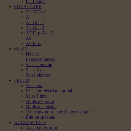
ET-Lander
SUNSEEKER
X3 GEN-2
X4
X5 Gen 2
X7 Gen 2
X7 Plus Gen 2
X9
X9 Plus
SILKY
Haches
Lames et pièces
Scies à perche
Scies fixes
Scies pliantes
FELCO
Sécateurs
Sécateur électrique portable
Scies à tirer
Outils de jardin
Outils de cuisine
Couteaux pour le greffage et la taille
Édition spéciale
ACCESSOIRES
Accessoires pour