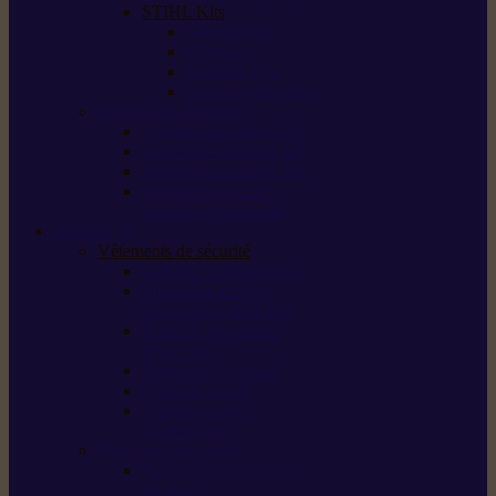
STIHL Kits
Service Kits
Cut Kits
Upgrade Kits
Care & Clean Kits
Batteries et chargeurs
Système de batterie AS
Système de batterie AP
Système de batterie AK
STIHL connected /
solutions connectées
Sécurité
Vêtements de sécurité
Lunettes de protection
Protection auditive,
du visage et de la tête
Bottes et chaussures
de sécurité
Pantalons de travail
Gants de travail
T-shirts et vestes
de protection
Directives et normes
Fiches de données de
sécurité