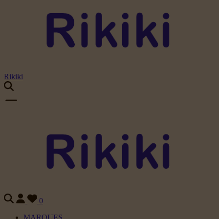
Rikiki
0
MARQUES