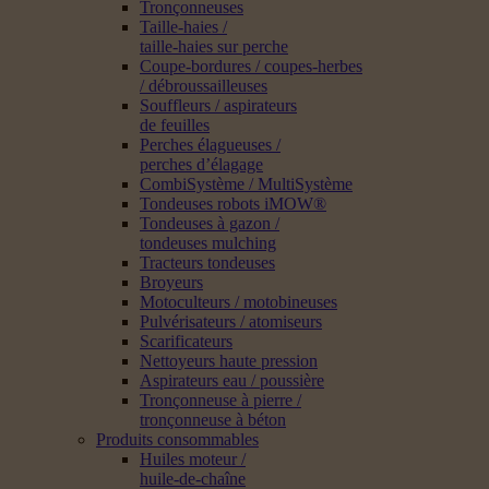
Tronçonneuses
Taille-haies /
taille-haies sur perche
Coupe-bordures / coupes-herbes
/ débroussailleuses
Souffleurs / aspirateurs
de feuilles
Perches élagueuses /
perches d’élagage
CombiSystème / MultiSystème
Tondeuses robots iMOW®
Tondeuses à gazon /
tondeuses mulching
Tracteurs tondeuses
Broyeurs
Motoculteurs / motobineuses
Pulvérisateurs / atomiseurs
Scarificateurs
Nettoyeurs haute pression
Aspirateurs eau / poussière
Tronçonneuse à pierre /
tronçonneuse à béton
Produits consommables
Huiles moteur /
huile-de-chaîne