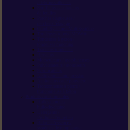
/ débroussailleuses
Souffleurs / aspirateurs
de feuilles
Perches élagueuses /
perches d’élagage
CombiSystème / MultiSystème
Tondeuses robots iMOW®
Tondeuses à gazon /
tondeuses mulching
Tracteurs tondeuses
Broyeurs
Motoculteurs / motobineuses
Pulvérisateurs / atomiseurs
Scarificateurs
Nettoyeurs haute pression
Aspirateurs eau / poussière
Tronçonneuse à pierre /
tronçonneuse à béton
Produits consommables
Huiles moteur /
huile-de-chaîne
Détergents /
Produits d’entretien
Bidons d’essence /
systèmes de remplissage