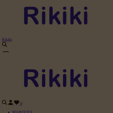
Rikiki
0
MARQUES