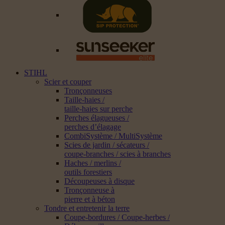
STIHL
Scier et couper
Tronçonneuses
Taille-haies /
taille-haies sur perche
Perches élagueuses /
perches d’élagage
CombiSystème / MultiSystème
Scies de jardin / sécateurs /
coupe-branches / scies à branches
Haches / merlins /
outils forestiers
Découpeuses à disque
Tronçonneuse à
pierre et à béton
Tondre et entretenir la terre
Coupe-bordures / Coupe-herbes /