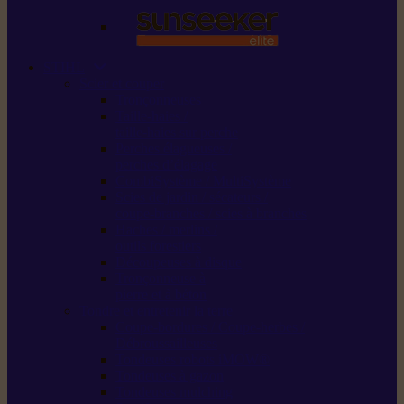
STIHL
Scier et couper
Tronçonneuses
Taille-haies /
taille-haies sur perche
Perches élagueuses /
perches d’élagage
CombiSystème / MultiSystème
Scies de jardin / sécateurs /
coupe-branches / scies à branches
Haches / merlins /
outils forestiers
Découpeuses à disque
Tronçonneuse à
pierre et à béton
Tondre et entretenir la terre
Coupe-bordures / Coupe-herbes /
Débroussailleuses
Tondeuses robots iMOW®
Tondeuses à gazon
Tondeuses mulching