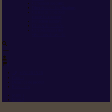
Carburants spéciaux
Directives sur les vibrations
Classes de protection
contre les coupures
Protection auditive
Classes de poussière
Caractéristiques des
vêtements de sécurité
0
+352 26 15 26
Contact
Demande de produit
Ressources
Menu 1
Menu 2