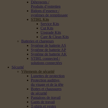
Détergents /
Produits d’entretien
Bidons d’essence /
systèmes de remplissage
STIHL Kits
Service Kits
Cut Kits
Upgrade Kits
Care & Clean Kits
Batteries et chargeurs
Système de batterie AS
Système de batterie AP
Système de batterie AK
STIHL connected /
solutions connectées
Sécurité
Vêtements de sécurité
Lunettes de protection
Protection auditive,
du visage et de la tête
Bottes et chaussures
de sécurité
Pantalons de travail
Gants de travail
T-shirts et vestes