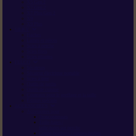
X5 Gen 2
X7 Gen 2
X7 Plus Gen 2
X9
X9 Plus
SILKY
Haches
Lames et pièces
Scies à perche
Scies fixes
Scies pliantes
FELCO
Sécateurs
Sécateur électrique portable
Scies à tirer
Outils de jardin
Outils de cuisine
Couteaux pour le greffage et la taille
Édition spéciale
ACCESSOIRES
Accessoires pour
Tronçonneuses
Taille-haies /
taille-haies sur perche
Coupe-bordures / coupes-herbes