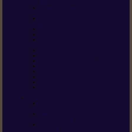
/ débroussailleuses
Souffleurs / aspirateurs
de feuilles
Perches élagueuses /
perches d’élagage
CombiSystème / MultiSystème
Tondeuses robots iMOW®
Tondeuses à gazon /
tondeuses mulching
Tracteurs tondeuses
Broyeurs
Motoculteurs / motobineuses
Pulvérisateurs / atomiseurs
Scarificateurs
Nettoyeurs haute pression
Aspirateurs eau / poussière
Tronçonneuse à pierre /
tronçonneuse à béton
Produits consommables
Huiles moteur /
huile-de-chaîne
Détergents /
Produits d’entretien
Bidons d’essence /
systèmes de remplissage