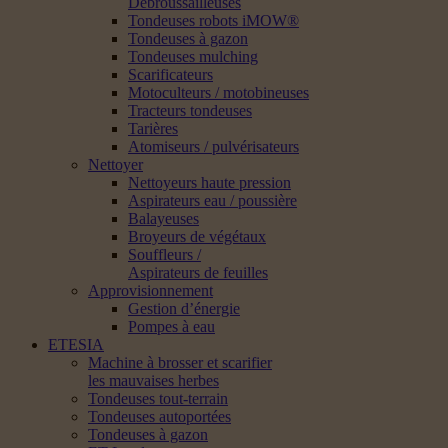
Débroussailleuses
Tondeuses robots iMOW®
Tondeuses à gazon
Tondeuses mulching
Scarificateurs
Motoculteurs / motobineuses
Tracteurs tondeuses
Tarières
Atomiseurs / pulvérisateurs
Nettoyer
Nettoyeurs haute pression
Aspirateurs eau / poussière
Balayeuses
Broyeurs de végétaux
Souffleurs /
Aspirateurs de feuilles
Approvisionnement
Gestion d’énergie
Pompes à eau
ETESIA
Machine à brosser et scarifier
les mauvaises herbes
Tondeuses tout-terrain
Tondeuses autoportées
Tondeuses à gazon