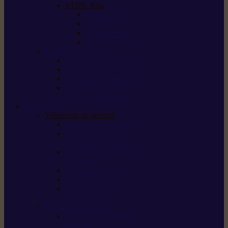
STIHL Kits
Service Kits
Cut Kits
Upgrade Kits
Care & Clean Kits
Batteries et chargeurs
Système de batterie AS
Système de batterie AP
Système de batterie AK
STIHL connected /
solutions connectées
Sécurité
Vêtements de sécurité
Lunettes de protection
Protection auditive,
du visage et de la tête
Bottes et chaussures
de sécurité
Pantalons de travail
Gants de travail
T-shirts et vestes
de protection
Directives et normes
Fiches de données de
sécurité