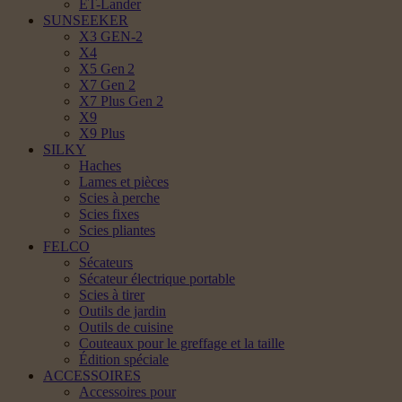
ET-Lander
SUNSEEKER
X3 GEN-2
X4
X5 Gen 2
X7 Gen 2
X7 Plus Gen 2
X9
X9 Plus
SILKY
Haches
Lames et pièces
Scies à perche
Scies fixes
Scies pliantes
FELCO
Sécateurs
Sécateur électrique portable
Scies à tirer
Outils de jardin
Outils de cuisine
Couteaux pour le greffage et la taille
Édition spéciale
ACCESSOIRES
Accessoires pour