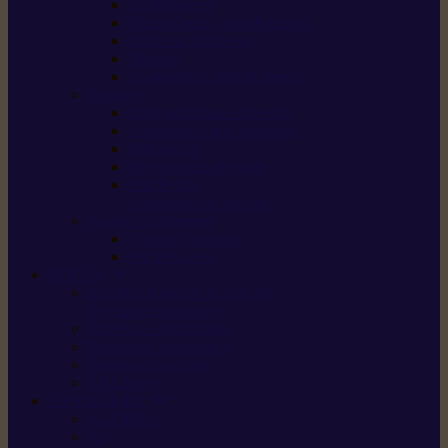
Scarificateurs
Motoculteurs / motobineuses
Tracteurs tondeuses
Tarières
Atomiseurs / pulvérisateurs
Nettoyer
Nettoyeurs haute pression
Aspirateurs eau / poussière
Balayeuses
Broyeurs de végétaux
Souffleurs /
Aspirateurs de feuilles
Approvisionnement
Gestion d’énergie
Pompes à eau
ETESIA
Machine à brosser et scarifier
les mauvaises herbes
Tondeuses tout-terrain
Tondeuses autoportées
Tondeuses à gazon
ET-Lander
SUNSEEKER
X3 GEN-2
X4