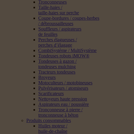
Tronçonneuses
Taille-haies /
taille-haies sur perche
Coupe-bordures / coupes-herbes
/ débroussailleuses
Souffleurs / aspirateurs
de feuilles
Perches élagueuses /
perches d’élagage
CombiSystème / MultiSystème
Tondeuses robots iMOW®
Tondeuses à gazon /
tondeuses mulching
Tracteurs tondeuses
Broyeurs
Motoculteurs / motobineuses
Pulvérisateurs / atomiseurs
Scarificateurs
Nettoyeurs haute pression
Aspirateurs eau / poussière
Tronçonneuse à pierre /
tronçonneuse à béton
Produits consommables
Huiles moteur /
huile-de-chaîne