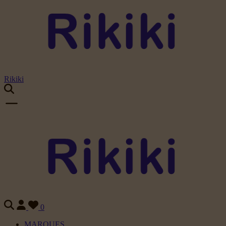
Rikiki
0
MARQUES