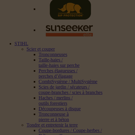
STIHL
Scier et couper
Tronçonneuses
Taille-haies /
taille-haies sur perche
Perches élagueuses /
perches d’élagage
CombiSystème / MultiSystème
Scies de jardin / sécateurs /
coupe-branches / scies à branches
Haches / merlins /
outils forestiers
Découpeuses à disque
Tronçonneuse à
pierre et à béton
Tondre et entretenir la terre
Coupe-bordures / Coupe-herbes /