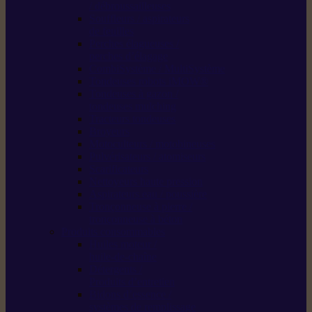
/ débroussailleuses
Souffleurs / aspirateurs
de feuilles
Perches élagueuses /
perches d’élagage
CombiSystème / MultiSystème
Tondeuses robots iMOW®
Tondeuses à gazon /
tondeuses mulching
Tracteurs tondeuses
Broyeurs
Motoculteurs / motobineuses
Pulvérisateurs / atomiseurs
Scarificateurs
Nettoyeurs haute pression
Aspirateurs eau / poussière
Tronçonneuse à pierre /
tronçonneuse à béton
Produits consommables
Huiles moteur /
huile-de-chaîne
Détergents /
Produits d’entretien
Bidons d’essence /
systèmes de remplissage