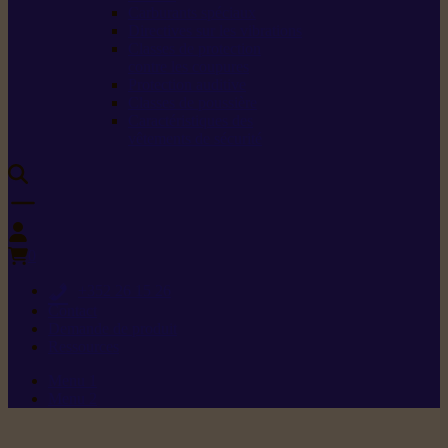
Carburants spéciaux
Directives sur les vibrations
Classes de protection
contre les coupures
Protection auditive
Classes de poussière
Caractéristiques des
vêtements de sécurité
0
+352 26 15 26
Contact
Demande de produit
Ressources
Menu 1
Menu 2