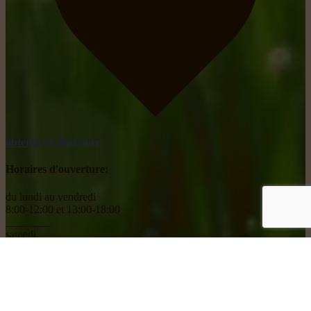
obtenir un itinéraire
Horaires d'ouverture:
du lundi au vendredi
8:00-12:00 et 13:00-18:00
________
samedi
8:00-18:00
Social