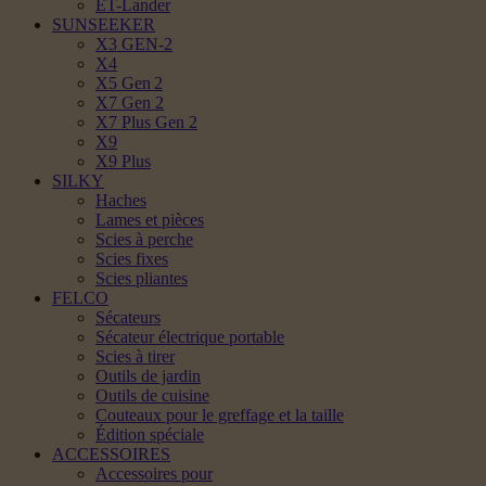
ET-Lander
SUNSEEKER
X3 GEN-2
X4
X5 Gen 2
X7 Gen 2
X7 Plus Gen 2
X9
X9 Plus
SILKY
Haches
Lames et pièces
Scies à perche
Scies fixes
Scies pliantes
FELCO
Sécateurs
Sécateur électrique portable
Scies à tirer
Outils de jardin
Outils de cuisine
Couteaux pour le greffage et la taille
Édition spéciale
ACCESSOIRES
Accessoires pour