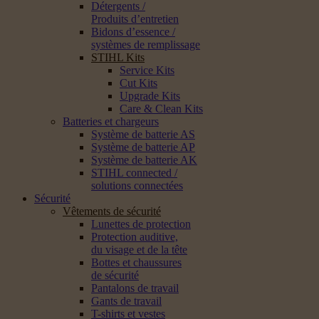
Détergents /
Produits d’entretien
Bidons d’essence /
systèmes de remplissage
STIHL Kits
Service Kits
Cut Kits
Upgrade Kits
Care & Clean Kits
Batteries et chargeurs
Système de batterie AS
Système de batterie AP
Système de batterie AK
STIHL connected /
solutions connectées
Sécurité
Vêtements de sécurité
Lunettes de protection
Protection auditive,
du visage et de la tête
Bottes et chaussures
de sécurité
Pantalons de travail
Gants de travail
T-shirts et vestes