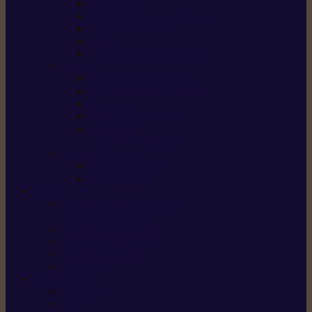
Scarificateurs
Motoculteurs / motobineuses
Tracteurs tondeuses
Tarières
Atomiseurs / pulvérisateurs
Nettoyer
Nettoyeurs haute pression
Aspirateurs eau / poussière
Balayeuses
Broyeurs de végétaux
Souffleurs /
Aspirateurs de feuilles
Approvisionnement
Gestion d’énergie
Pompes à eau
ETESIA
Machine à brosser et scarifier
les mauvaises herbes
Tondeuses tout-terrain
Tondeuses autoportées
Tondeuses à gazon
ET-Lander
SUNSEEKER
X3 GEN-2
X4