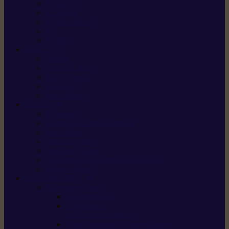
X5 Gen 2
X7 Gen 2
X7 Plus Gen 2
X9
X9 Plus
SILKY
Haches
Lames et pièces
Scies à perche
Scies fixes
Scies pliantes
FELCO
Sécateurs
Sécateur électrique portable
Scies à tirer
Outils de jardin
Outils de cuisine
Couteaux pour le greffage et la taille
Édition spéciale
ACCESSOIRES
Accessoires pour
Tronçonneuses
Taille-haies /
taille-haies sur perche
Coupe-bordures / coupes-herbes