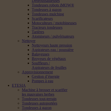
Débroussailleuses
Tondeuses robots iMOW®
Tondeuses à gazon
Tondeuses mulching
Scarificateurs
Motoculteurs / motobineuses
Tracteurs tondeuses
Tarières
Atomiseurs / pulvérisateurs
Nettoyer
Nettoyeurs haute pression
Aspirateurs eau / poussière
Balayeuses
Broyeurs de végétaux
Souffleurs /
Aspirateurs de feuilles
Approvisionnement
Gestion d’énergie
Pompes à eau
ETESIA
Machine à brosser et scarifier
les mauvaises herbes
Tondeuses tout-terrain
Tondeuses autoportées
Tondeuses à gazon