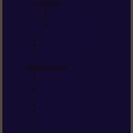
STIHL Kits
Service Kits
Cut Kits
Upgrade Kits
Care & Clean Kits
Batteries et chargeurs
Système de batterie AS
Système de batterie AP
Système de batterie AK
STIHL connected /
solutions connectées
Sécurité
Vêtements de sécurité
Lunettes de protection
Protection auditive,
du visage et de la tête
Bottes et chaussures
de sécurité
Pantalons de travail
Gants de travail
T-shirts et vestes
de protection
Directives et normes
Fiches de données de
sécurité