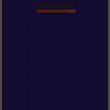
STIHL
Scier et couper
Tronçonneuses
Taille-haies /
taille-haies sur perche
Perches élagueuses /
perches d’élagage
CombiSystème / MultiSystème
Scies de jardin / sécateurs /
coupe-branches / scies à branches
Haches / merlins /
outils forestiers
Découpeuses à disque
Tronçonneuse à
pierre et à béton
Tondre et entretenir la terre
Coupe-bordures / Coupe-herbes /
Débroussailleuses
Tondeuses robots iMOW®
Tondeuses à gazon
Tondeuses mulching