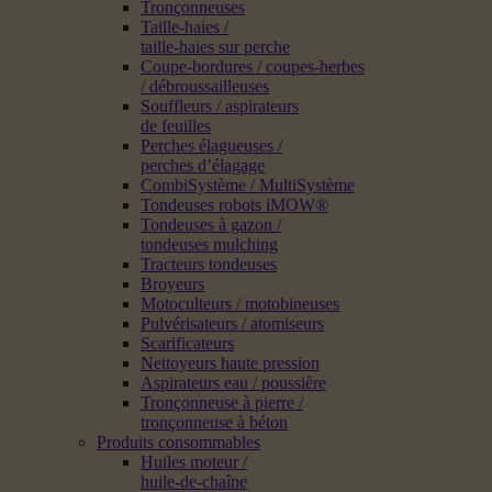
Tronçonneuses
Taille-haies /
taille-haies sur perche
Coupe-bordures / coupes-herbes
/ débroussailleuses
Souffleurs / aspirateurs
de feuilles
Perches élagueuses /
perches d’élagage
CombiSystème / MultiSystème
Tondeuses robots iMOW®
Tondeuses à gazon /
tondeuses mulching
Tracteurs tondeuses
Broyeurs
Motoculteurs / motobineuses
Pulvérisateurs / atomiseurs
Scarificateurs
Nettoyeurs haute pression
Aspirateurs eau / poussière
Tronçonneuse à pierre /
tronçonneuse à béton
Produits consommables
Huiles moteur /
huile-de-chaîne