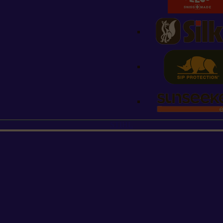
STIHL