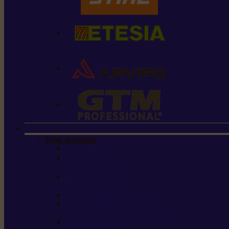
Scier et couper
Tronçonneuses
Taille-haies /
taille-haies sur perche
Perches élagueuses /
perches d’élagage
CombiSystème / MultiSystème
Scies de jardin / sécateurs /
coupe-branches / scies à branches
Haches / merlins /