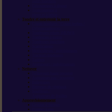
outils forestiers
Découpeuses à disque
Tronçonneuse à
pierre et à béton
Tondre et entretenir la terre
Coupe-bordures / Coupe-herbes /
Débroussailleuses
Tondeuses robots iMOW®
Tondeuses à gazon
Tondeuses mulching
Scarificateurs
Motoculteurs / motobineuses
Tracteurs tondeuses
Tarières
Atomiseurs / pulvérisateurs
Nettoyer
Nettoyeurs haute pression
Aspirateurs eau / poussière
Balayeuses
Broyeurs de végétaux
Souffleurs /
Aspirateurs de feuilles
Approvisionnement
Gestion d’énergie
Pompes à eau