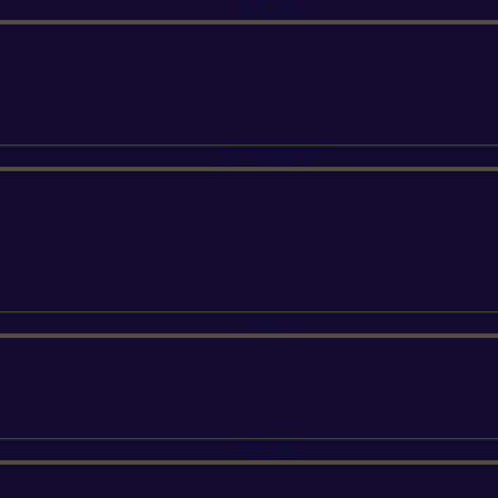
ETESIA
SUNSEEKER
SILKY
FELCO