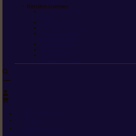
de protection
Directives et normes
Fiches de données de
sécurité
Carburants spéciaux
Directives sur les vibrations
Classes de protection
contre les coupures
Protection auditive
Classes de poussière
Caractéristiques des
vêtements de sécurité
0
+352 26 15 26
Contact
Demande de produit