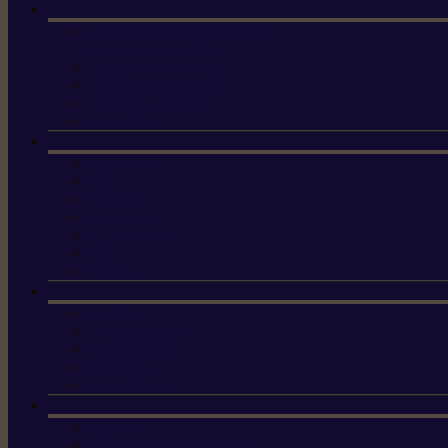
Machine à brosser et scarifier
les mauvaises herbes
Tondeuses tout-terrain
Tondeuses autoportées
Tondeuses à gazon
ET-Lander
X3 GEN-2
X4
X5 Gen 2
X7 Gen 2
X7 Plus Gen 2
X9
X9 Plus
Haches
Lames et pièces
Scies à perche
Scies fixes
Scies pliantes
Sécateurs
Sécateur électrique portable