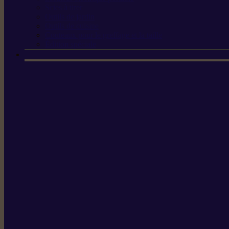
Scies à tirer
Outils de jardin
Outils de cuisine
Couteaux pour le greffage et la taille
Édition spéciale