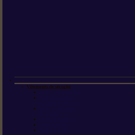
Vêtements de sécurité
Lunettes de protection
Protection auditive,
du visage et de la tête
Bottes et chaussures
de sécurité
Pantalons de travail
Gants de travail
T-shirts et vestes