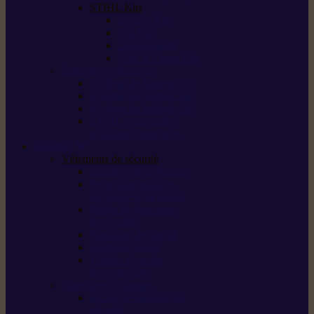
STIHL Kits
Service Kits
Cut Kits
Upgrade Kits
Care & Clean Kits
Batteries et chargeurs
Système de batterie AS
Système de batterie AP
Système de batterie AK
STIHL connected /
solutions connectées
Sécurité
Vêtements de sécurité
Lunettes de protection
Protection auditive,
du visage et de la tête
Bottes et chaussures
de sécurité
Pantalons de travail
Gants de travail
T-shirts et vestes
de protection
Directives et normes
Fiches de données de
sécurité