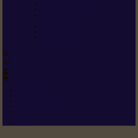
Carburants spéciaux
Directives sur les vibrations
Classes de protection
contre les coupures
Protection auditive
Classes de poussière
Caractéristiques des
vêtements de sécurité
0
+352 26 15 26
Contact
Demande de produit
Ressources
Menu 1
Menu 2