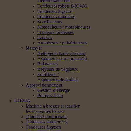
Débroussailleuses
Tondeuses robots iMOW®
Tondeuses à gazon
Tondeuses mulching
Scarificateurs
Motoculteurs / motobineuses
Tracteurs tondeuses
Tarières
Atomiseurs / pulvérisateurs
Nettoyer
Nettoyeurs haute pression
Aspirateurs eau / poussière
Balayeuses
Broyeurs de végétaux
Souffleurs /
Aspirateurs de feuilles
Approvisionnement
Gestion d’énergie
Pompes à eau
ETESIA
Machine à brosser et scarifier
les mauvaises herbes
Tondeuses tout-terrain
Tondeuses autoportées
Tondeuses à gazon