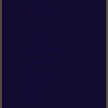
Scarificateurs
Motoculteurs / motobineuses
Tracteurs tondeuses
Tarières
Atomiseurs / pulvérisateurs
Nettoyer
Nettoyeurs haute pression
Aspirateurs eau / poussière
Balayeuses
Broyeurs de végétaux
Souffleurs /
Aspirateurs de feuilles
Approvisionnement
Gestion d’énergie
Pompes à eau
ETESIA
Machine à brosser et scarifier
les mauvaises herbes
Tondeuses tout-terrain
Tondeuses autoportées
Tondeuses à gazon
ET-Lander
SUNSEEKER
X3 GEN-2
X4