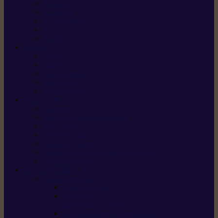
X5 Gen 2
X7 Gen 2
X7 Plus Gen 2
X9
X9 Plus
SILKY
Haches
Lames et pièces
Scies à perche
Scies fixes
Scies pliantes
FELCO
Sécateurs
Sécateur électrique portable
Scies à tirer
Outils de jardin
Outils de cuisine
Couteaux pour le greffage et la taille
Édition spéciale
ACCESSOIRES
Accessoires pour
Tronçonneuses
Taille-haies /
taille-haies sur perche
Coupe-bordures / coupes-herbes