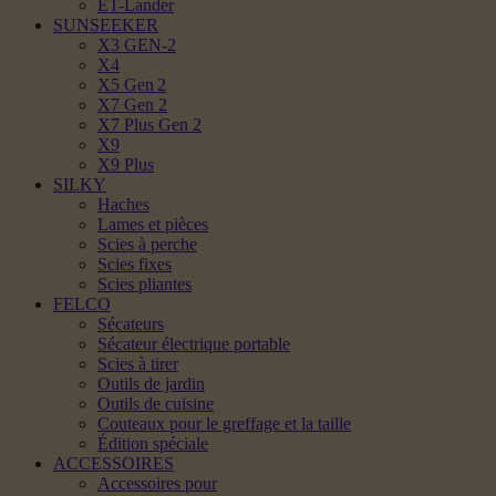
ET-Lander
SUNSEEKER
X3 GEN-2
X4
X5 Gen 2
X7 Gen 2
X7 Plus Gen 2
X9
X9 Plus
SILKY
Haches
Lames et pièces
Scies à perche
Scies fixes
Scies pliantes
FELCO
Sécateurs
Sécateur électrique portable
Scies à tirer
Outils de jardin
Outils de cuisine
Couteaux pour le greffage et la taille
Édition spéciale
ACCESSOIRES
Accessoires pour