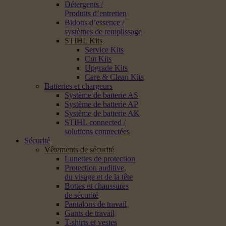
Détergents /
Produits d’entretien
Bidons d’essence /
systèmes de remplissage
STIHL Kits
Service Kits
Cut Kits
Upgrade Kits
Care & Clean Kits
Batteries et chargeurs
Système de batterie AS
Système de batterie AP
Système de batterie AK
STIHL connected /
solutions connectées
Sécurité
Vêtements de sécurité
Lunettes de protection
Protection auditive,
du visage et de la tête
Bottes et chaussures
de sécurité
Pantalons de travail
Gants de travail
T-shirts et vestes