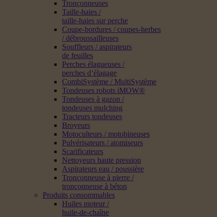
Tronçonneuses
Taille-haies /
taille-haies sur perche
Coupe-bordures / coupes-herbes
/ débroussailleuses
Souffleurs / aspirateurs
de feuilles
Perches élagueuses /
perches d’élagage
CombiSystème / MultiSystème
Tondeuses robots iMOW®
Tondeuses à gazon /
tondeuses mulching
Tracteurs tondeuses
Broyeurs
Motoculteurs / motobineuses
Pulvérisateurs / atomiseurs
Scarificateurs
Nettoyeurs haute pression
Aspirateurs eau / poussière
Tronçonneuse à pierre /
tronçonneuse à béton
Produits consommables
Huiles moteur /
huile-de-chaîne