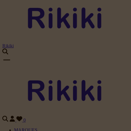
Rikiki
0
MARQUES