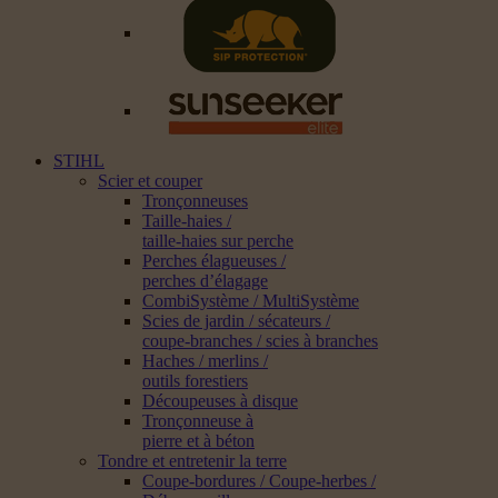
STIHL
Scier et couper
Tronçonneuses
Taille-haies /
taille-haies sur perche
Perches élagueuses /
perches d’élagage
CombiSystème / MultiSystème
Scies de jardin / sécateurs /
coupe-branches / scies à branches
Haches / merlins /
outils forestiers
Découpeuses à disque
Tronçonneuse à
pierre et à béton
Tondre et entretenir la terre
Coupe-bordures / Coupe-herbes /