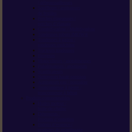
/ débroussailleuses
Souffleurs / aspirateurs
de feuilles
Perches élagueuses /
perches d’élagage
CombiSystème / MultiSystème
Tondeuses robots iMOW®
Tondeuses à gazon /
tondeuses mulching
Tracteurs tondeuses
Broyeurs
Motoculteurs / motobineuses
Pulvérisateurs / atomiseurs
Scarificateurs
Nettoyeurs haute pression
Aspirateurs eau / poussière
Tronçonneuse à pierre /
tronçonneuse à béton
Produits consommables
Huiles moteur /
huile-de-chaîne
Détergents /
Produits d’entretien
Bidons d’essence /
systèmes de remplissage