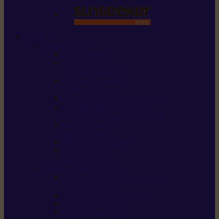
STIHL
Scier et couper
Tronçonneuses
Taille-haies /
taille-haies sur perche
Perches élagueuses /
perches d’élagage
CombiSystème / MultiSystème
Scies de jardin / sécateurs /
coupe-branches / scies à branches
Haches / merlins /
outils forestiers
Découpeuses à disque
Tronçonneuse à
pierre et à béton
Tondre et entretenir la terre
Coupe-bordures / Coupe-herbes /
Débroussailleuses
Tondeuses robots iMOW®
Tondeuses à gazon
Tondeuses mulching