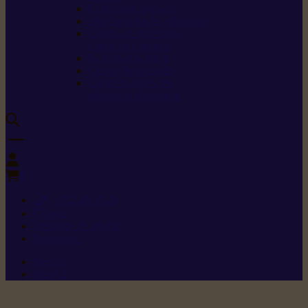
Carburants spéciaux
Directives sur les vibrations
Classes de protection
contre les coupures
Protection auditive
Classes de poussière
Caractéristiques des
vêtements de sécurité
0
+352 26 15 26
Contact
Demande de produit
Ressources
Menu 1
Menu 2