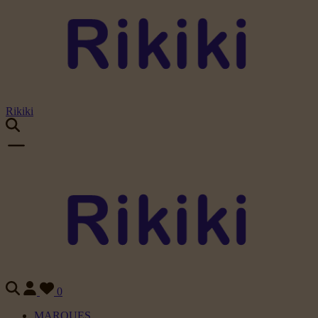
Rikiki
0
MARQUES