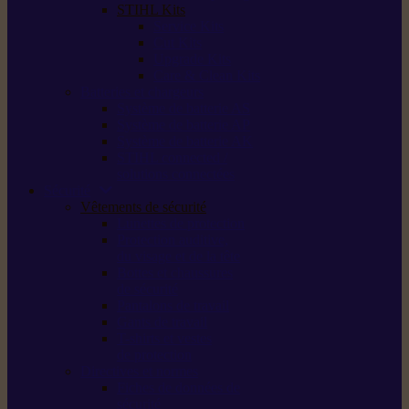
STIHL Kits
Service Kits
Cut Kits
Upgrade Kits
Care & Clean Kits
Batteries et chargeurs
Système de batterie AS
Système de batterie AP
Système de batterie AK
STIHL connected /
solutions connectées
Sécurité
Vêtements de sécurité
Lunettes de protection
Protection auditive,
du visage et de la tête
Bottes et chaussures
de sécurité
Pantalons de travail
Gants de travail
T-shirts et vestes
de protection
Directives et normes
Fiches de données de
sécurité