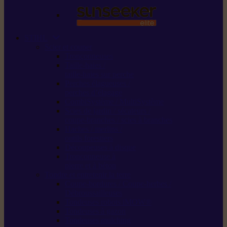
STIHL
Scier et couper
Tronçonneuses
Taille-haies /
taille-haies sur perche
Perches élagueuses /
perches d’élagage
CombiSystème / MultiSystème
Scies de jardin / sécateurs /
coupe-branches / scies à branches
Haches / merlins /
outils forestiers
Découpeuses à disque
Tronçonneuse à
pierre et à béton
Tondre et entretenir la terre
Coupe-bordures / Coupe-herbes /
Débroussailleuses
Tondeuses robots iMOW®
Tondeuses à gazon
Tondeuses mulching