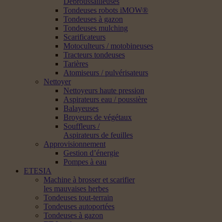
Débroussailleuses
Tondeuses robots iMOW®
Tondeuses à gazon
Tondeuses mulching
Scarificateurs
Motoculteurs / motobineuses
Tracteurs tondeuses
Tarières
Atomiseurs / pulvérisateurs
Nettoyer
Nettoyeurs haute pression
Aspirateurs eau / poussière
Balayeuses
Broyeurs de végétaux
Souffleurs /
Aspirateurs de feuilles
Approvisionnement
Gestion d’énergie
Pompes à eau
ETESIA
Machine à brosser et scarifier
les mauvaises herbes
Tondeuses tout-terrain
Tondeuses autoportées
Tondeuses à gazon