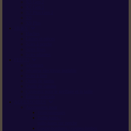
X5 Gen 2
X7 Gen 2
X7 Plus Gen 2
X9
X9 Plus
SILKY
Haches
Lames et pièces
Scies à perche
Scies fixes
Scies pliantes
FELCO
Sécateurs
Sécateur électrique portable
Scies à tirer
Outils de jardin
Outils de cuisine
Couteaux pour le greffage et la taille
Édition spéciale
ACCESSOIRES
Accessoires pour
Tronçonneuses
Taille-haies /
taille-haies sur perche
Coupe-bordures / coupes-herbes