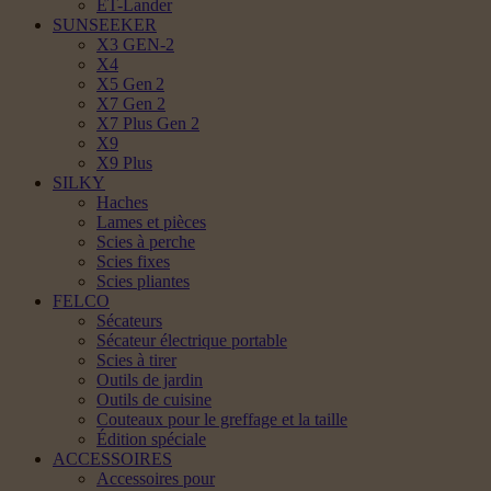
ET-Lander
SUNSEEKER
X3 GEN-2
X4
X5 Gen 2
X7 Gen 2
X7 Plus Gen 2
X9
X9 Plus
SILKY
Haches
Lames et pièces
Scies à perche
Scies fixes
Scies pliantes
FELCO
Sécateurs
Sécateur électrique portable
Scies à tirer
Outils de jardin
Outils de cuisine
Couteaux pour le greffage et la taille
Édition spéciale
ACCESSOIRES
Accessoires pour