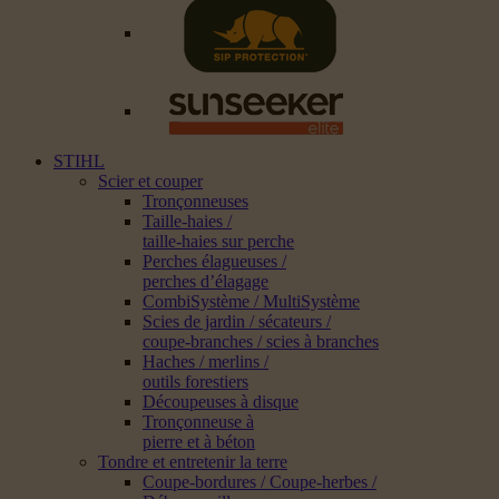
STIHL
Scier et couper
Tronçonneuses
Taille-haies /
taille-haies sur perche
Perches élagueuses /
perches d’élagage
CombiSystème / MultiSystème
Scies de jardin / sécateurs /
coupe-branches / scies à branches
Haches / merlins /
outils forestiers
Découpeuses à disque
Tronçonneuse à
pierre et à béton
Tondre et entretenir la terre
Coupe-bordures / Coupe-herbes /