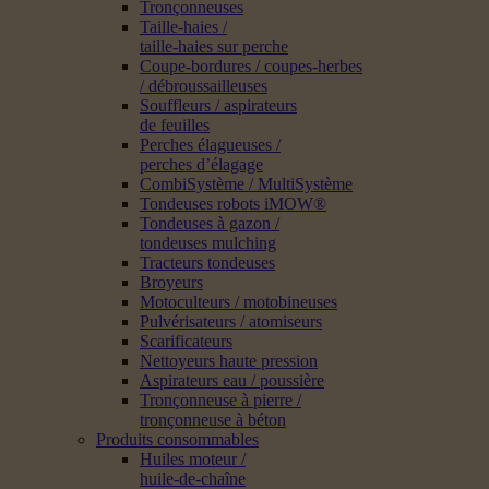
Tronçonneuses
Taille-haies /
taille-haies sur perche
Coupe-bordures / coupes-herbes
/ débroussailleuses
Souffleurs / aspirateurs
de feuilles
Perches élagueuses /
perches d’élagage
CombiSystème / MultiSystème
Tondeuses robots iMOW®
Tondeuses à gazon /
tondeuses mulching
Tracteurs tondeuses
Broyeurs
Motoculteurs / motobineuses
Pulvérisateurs / atomiseurs
Scarificateurs
Nettoyeurs haute pression
Aspirateurs eau / poussière
Tronçonneuse à pierre /
tronçonneuse à béton
Produits consommables
Huiles moteur /
huile-de-chaîne