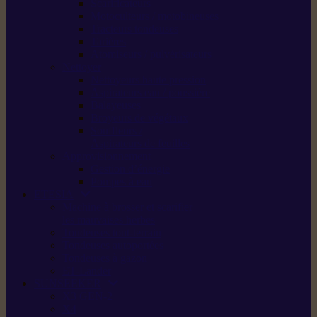
Scarificateurs
Motoculteurs / motobineuses
Tracteurs tondeuses
Tarières
Atomiseurs / pulvérisateurs
Nettoyer
Nettoyeurs haute pression
Aspirateurs eau / poussière
Balayeuses
Broyeurs de végétaux
Souffleurs /
Aspirateurs de feuilles
Approvisionnement
Gestion d’énergie
Pompes à eau
ETESIA
Machine à brosser et scarifier
les mauvaises herbes
Tondeuses tout-terrain
Tondeuses autoportées
Tondeuses à gazon
ET-Lander
SUNSEEKER
X3 GEN-2
X4