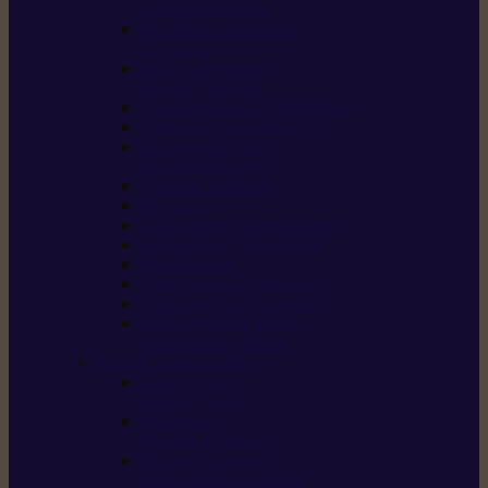
/ débroussailleuses
Souffleurs / aspirateurs
de feuilles
Perches élagueuses /
perches d’élagage
CombiSystème / MultiSystème
Tondeuses robots iMOW®
Tondeuses à gazon /
tondeuses mulching
Tracteurs tondeuses
Broyeurs
Motoculteurs / motobineuses
Pulvérisateurs / atomiseurs
Scarificateurs
Nettoyeurs haute pression
Aspirateurs eau / poussière
Tronçonneuse à pierre /
tronçonneuse à béton
Produits consommables
Huiles moteur /
huile-de-chaîne
Détergents /
Produits d’entretien
Bidons d’essence /
systèmes de remplissage