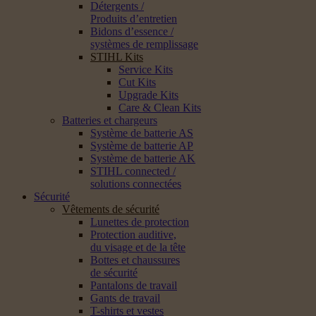
Détergents /
Produits d’entretien
Bidons d’essence /
systèmes de remplissage
STIHL Kits
Service Kits
Cut Kits
Upgrade Kits
Care & Clean Kits
Batteries et chargeurs
Système de batterie AS
Système de batterie AP
Système de batterie AK
STIHL connected /
solutions connectées
Sécurité
Vêtements de sécurité
Lunettes de protection
Protection auditive,
du visage et de la tête
Bottes et chaussures
de sécurité
Pantalons de travail
Gants de travail
T-shirts et vestes