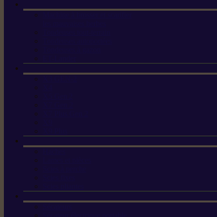
Machine à brosser et scarifier
les mauvaises herbes
Tondeuses tout-terrain
Tondeuses autoportées
Tondeuses à gazon
ET-Lander
X3 GEN-2
X4
X5 Gen 2
X7 Gen 2
X7 Plus Gen 2
X9
X9 Plus
Haches
Lames et pièces
Scies à perche
Scies fixes
Scies pliantes
Sécateurs
Sécateur électrique portable