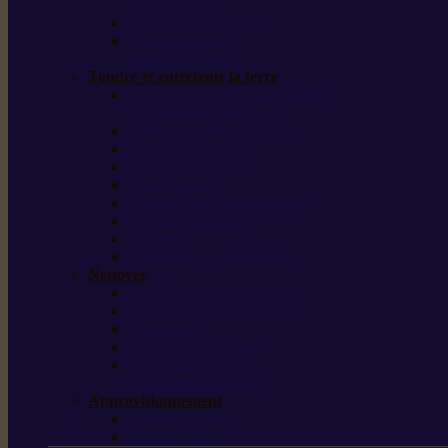
outils forestiers
Découpeuses à disque
Tronçonneuse à
pierre et à béton
Tondre et entretenir la terre
Coupe-bordures / Coupe-herbes /
Débroussailleuses
Tondeuses robots iMOW®
Tondeuses à gazon
Tondeuses mulching
Scarificateurs
Motoculteurs / motobineuses
Tracteurs tondeuses
Tarières
Atomiseurs / pulvérisateurs
Nettoyer
Nettoyeurs haute pression
Aspirateurs eau / poussière
Balayeuses
Broyeurs de végétaux
Souffleurs /
Aspirateurs de feuilles
Approvisionnement
Gestion d’énergie
Pompes à eau