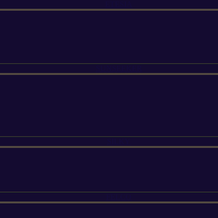
ETESIA
SUNSEEKER
SILKY
FELCO