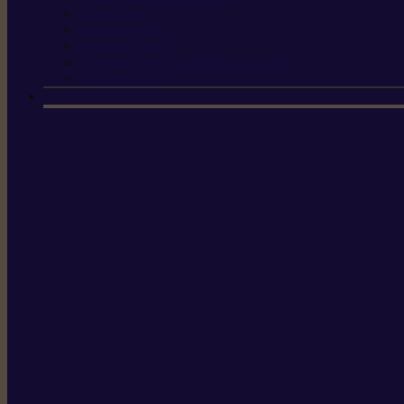
Scies à tirer
Outils de jardin
Outils de cuisine
Couteaux pour le greffage et la taille
Édition spéciale