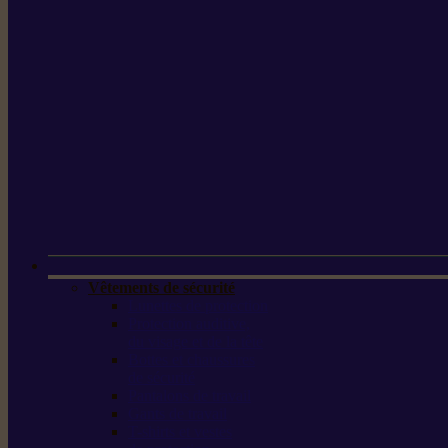
Vêtements de sécurité
Lunettes de protection
Protection auditive,
du visage et de la tête
Bottes et chaussures
de sécurité
Pantalons de travail
Gants de travail
T-shirts et vestes