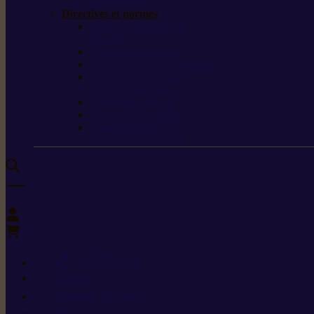
de protection
Directives et normes
Fiches de données de
sécurité
Carburants spéciaux
Directives sur les vibrations
Classes de protection
contre les coupures
Protection auditive
Classes de poussière
Caractéristiques des
vêtements de sécurité
0
+352 26 15 26
Contact
Demande de produit