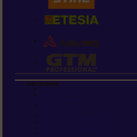
Scier et couper
Tronçonneuses
Taille-haies /
taille-haies sur perche
Perches élagueuses /
perches d’élagage
CombiSystème / MultiSystème
Scies de jardin / sécateurs /
coupe-branches / scies à branches
Haches / merlins /