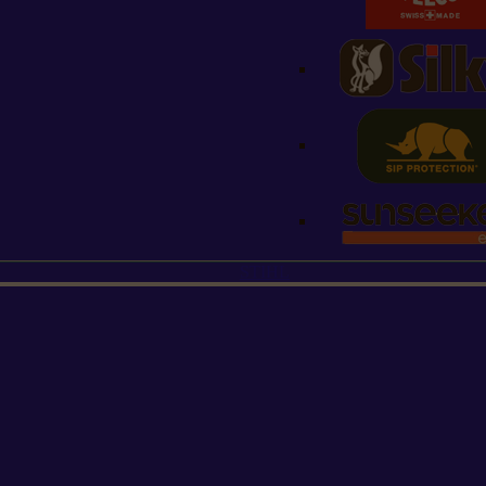
STIHL