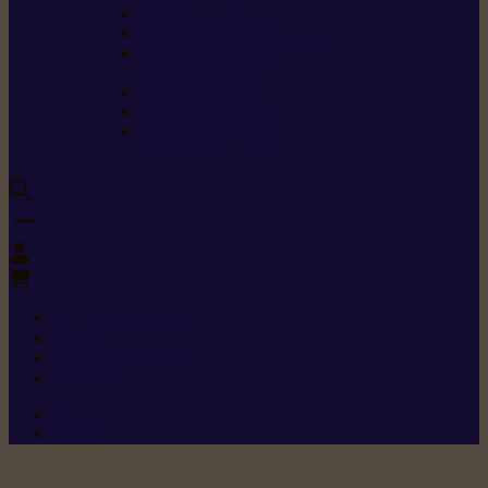
Carburants spéciaux
Directives sur les vibrations
Classes de protection
contre les coupures
Protection auditive
Classes de poussière
Caractéristiques des
vêtements de sécurité
0
+352 26 15 26
Contact
Demande de produit
Ressources
Menu 1
Menu 2