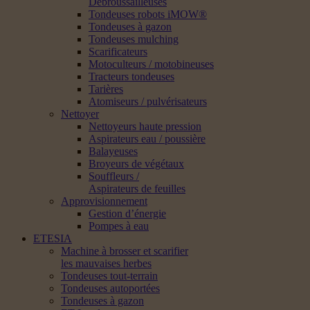
Débroussailleuses
Tondeuses robots iMOW®
Tondeuses à gazon
Tondeuses mulching
Scarificateurs
Motoculteurs / motobineuses
Tracteurs tondeuses
Tarières
Atomiseurs / pulvérisateurs
Nettoyer
Nettoyeurs haute pression
Aspirateurs eau / poussière
Balayeuses
Broyeurs de végétaux
Souffleurs /
Aspirateurs de feuilles
Approvisionnement
Gestion d’énergie
Pompes à eau
ETESIA
Machine à brosser et scarifier
les mauvaises herbes
Tondeuses tout-terrain
Tondeuses autoportées
Tondeuses à gazon