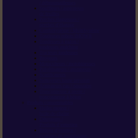
/ débroussailleuses
Souffleurs / aspirateurs
de feuilles
Perches élagueuses /
perches d’élagage
CombiSystème / MultiSystème
Tondeuses robots iMOW®
Tondeuses à gazon /
tondeuses mulching
Tracteurs tondeuses
Broyeurs
Motoculteurs / motobineuses
Pulvérisateurs / atomiseurs
Scarificateurs
Nettoyeurs haute pression
Aspirateurs eau / poussière
Tronçonneuse à pierre /
tronçonneuse à béton
Produits consommables
Huiles moteur /
huile-de-chaîne
Détergents /
Produits d’entretien
Bidons d’essence /
systèmes de remplissage