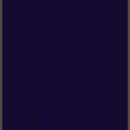
X5 Gen 2
X7 Gen 2
X7 Plus Gen 2
X9
X9 Plus
SILKY
Haches
Lames et pièces
Scies à perche
Scies fixes
Scies pliantes
FELCO
Sécateurs
Sécateur électrique portable
Scies à tirer
Outils de jardin
Outils de cuisine
Couteaux pour le greffage et la taille
Édition spéciale
ACCESSOIRES
Accessoires pour
Tronçonneuses
Taille-haies /
taille-haies sur perche
Coupe-bordures / coupes-herbes