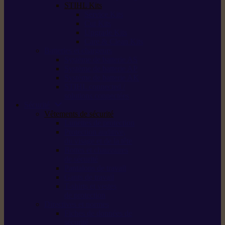
STIHL Kits
Service Kits
Cut Kits
Upgrade Kits
Care & Clean Kits
Batteries et chargeurs
Système de batterie AS
Système de batterie AP
Système de batterie AK
STIHL connected /
solutions connectées
Sécurité
Vêtements de sécurité
Lunettes de protection
Protection auditive,
du visage et de la tête
Bottes et chaussures
de sécurité
Pantalons de travail
Gants de travail
T-shirts et vestes
de protection
Directives et normes
Fiches de données de
sécurité