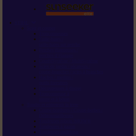
STIHL
Scier et couper
Tronçonneuses
Taille-haies /
taille-haies sur perche
Perches élagueuses /
perches d’élagage
CombiSystème / MultiSystème
Scies de jardin / sécateurs /
coupe-branches / scies à branches
Haches / merlins /
outils forestiers
Découpeuses à disque
Tronçonneuse à
pierre et à béton
Tondre et entretenir la terre
Coupe-bordures / Coupe-herbes /
Débroussailleuses
Tondeuses robots iMOW®
Tondeuses à gazon
Tondeuses mulching