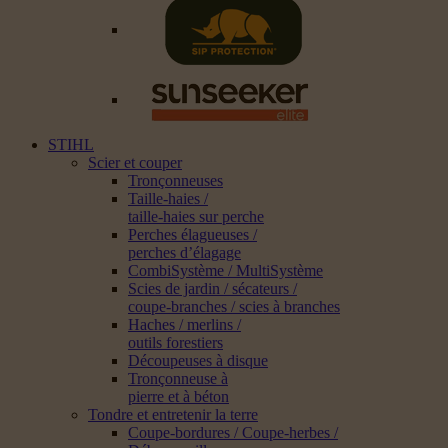
STIHL
Scier et couper
Tronçonneuses
Taille-haies /
taille-haies sur perche
Perches élagueuses /
perches d’élagage
CombiSystème / MultiSystème
Scies de jardin / sécateurs /
coupe-branches / scies à branches
Haches / merlins /
outils forestiers
Découpeuses à disque
Tronçonneuse à
pierre et à béton
Tondre et entretenir la terre
Coupe-bordures / Coupe-herbes /