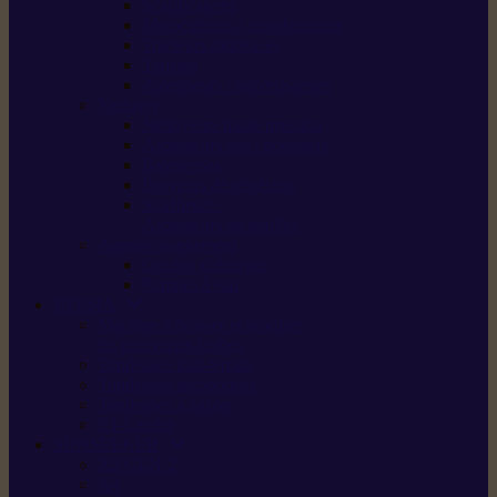
Scarificateurs
Motoculteurs / motobineuses
Tracteurs tondeuses
Tarières
Atomiseurs / pulvérisateurs
Nettoyer
Nettoyeurs haute pression
Aspirateurs eau / poussière
Balayeuses
Broyeurs de végétaux
Souffleurs /
Aspirateurs de feuilles
Approvisionnement
Gestion d’énergie
Pompes à eau
ETESIA
Machine à brosser et scarifier
les mauvaises herbes
Tondeuses tout-terrain
Tondeuses autoportées
Tondeuses à gazon
ET-Lander
SUNSEEKER
X3 GEN-2
X4