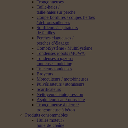
Tronçonneuses
Taille-haies /
taille-haies sur perche
Coupe-bordures / coupes-herbes
/ débroussailleuses
Souffleurs / aspirateurs
de feuilles
Perches élagueuses /
perches d’élagage
CombiSystème / MultiSystème
Tondeuses robots iMOW®
Tondeuses à gazon /
tondeuses mulching
Tracteurs tondeuses
Broyeurs
Motoculteurs / motobineuses
Pulvérisateurs / atomiseurs
Scarificateurs
Nettoyeurs haute pression
Aspirateurs eau / poussière
Tronçonneuse à pierre /
tronçonneuse à béton
Produits consommables
Huiles moteur /
huile-de-chaîne