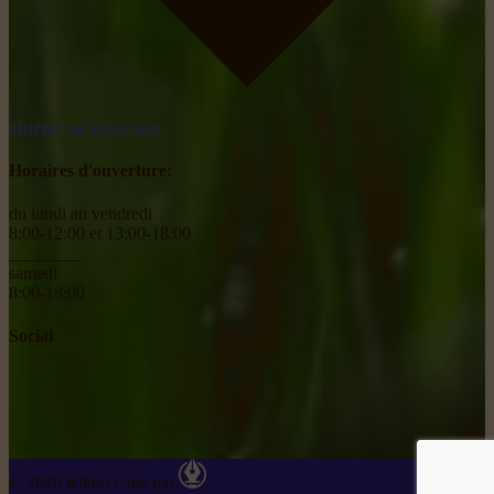
obtenir un itinéraire
Horaires d'ouverture:
du lundi au vendredi
8:00-12:00 et 13:00-18:00
________
samedi
8:00-18:00
Social
© 2026 Rikiki
|
Site par