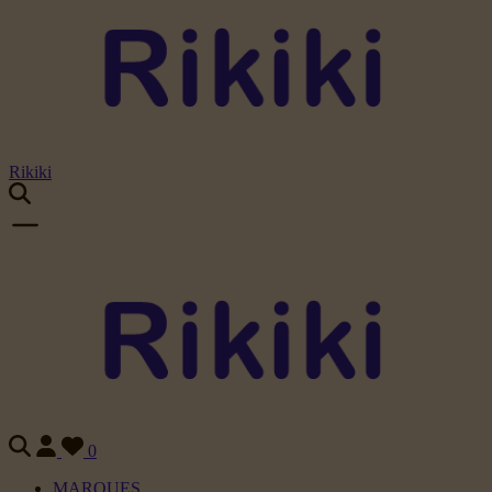
Rikiki
0
MARQUES