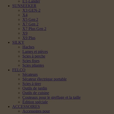
ET-Lander
SUNSEEKER
X3 GEN-2
X4
X5 Gen 2
X7 Gen 2
X7 Plus Gen 2
X9
X9 Plus
SILKY
Haches
Lames et pièces
Scies à perche
Scies fixes
Scies pliantes
FELCO
Sécateurs
Sécateur électrique portable
Scies à tirer
Outils de jardin
Outils de cuisine
Couteaux pour le greffage et la taille
Édition spéciale
ACCESSOIRES
Accessoires pour