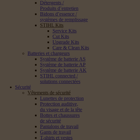
Détergents /
Produits d’entretien
Bidons d’essence /
systèmes de remplissage
STIHL Kits
Service Kits
Cut Kits
Upgrade Kits
Care & Clean Kits
Batteries et chargeurs
Système de batterie AS
Système de batterie AP
Système de batterie AK
STIHL connected /
solutions connectées
Sécurité
Vêtements de sécurité
Lunettes de protection
Protection auditive,
du visage et de la tête
Bottes et chaussures
de sécurité
Pantalons de travail
Gants de travail
T-shirts et vestes