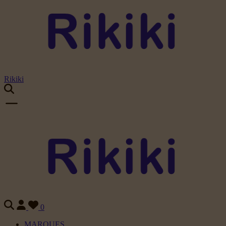
Rikiki
0
MARQUES