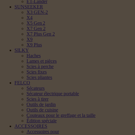
ET-Lander
SUNSEEKER
X3 GEN-2
X4
X5 Gen 2
X7 Gen 2
X7 Plus Gen 2
X9
X9 Plus
SILKY
Haches
Lames et pièces
Scies à perche
Scies fixes
Scies pliantes
FELCO
Sécateurs
Sécateur électrique portable
Scies à tirer
Outils de jardin
Outils de cuisine
Couteaux pour le greffage et la taille
Édition spéciale
ACCESSOIRES
Accessoires pour