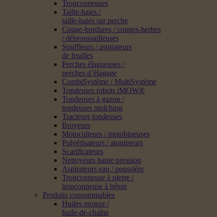
Tronçonneuses
Taille-haies /
taille-haies sur perche
Coupe-bordures / coupes-herbes
/ débroussailleuses
Souffleurs / aspirateurs
de feuilles
Perches élagueuses /
perches d’élagage
CombiSystème / MultiSystème
Tondeuses robots iMOW®
Tondeuses à gazon /
tondeuses mulching
Tracteurs tondeuses
Broyeurs
Motoculteurs / motobineuses
Pulvérisateurs / atomiseurs
Scarificateurs
Nettoyeurs haute pression
Aspirateurs eau / poussière
Tronçonneuse à pierre /
tronçonneuse à béton
Produits consommables
Huiles moteur /
huile-de-chaîne