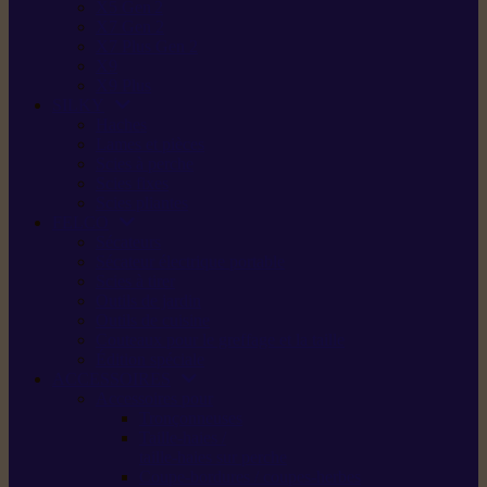
X5 Gen 2
X7 Gen 2
X7 Plus Gen 2
X9
X9 Plus
SILKY
Haches
Lames et pièces
Scies à perche
Scies fixes
Scies pliantes
FELCO
Sécateurs
Sécateur électrique portable
Scies à tirer
Outils de jardin
Outils de cuisine
Couteaux pour le greffage et la taille
Édition spéciale
ACCESSOIRES
Accessoires pour
Tronçonneuses
Taille-haies /
taille-haies sur perche
Coupe-bordures / coupes-herbes