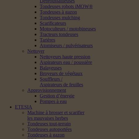
Débroussailleuses
Tondeuses robots iMOW®
Tondeuses à gazon
Tondeuses mulching
Scarificateurs
Motoculteurs / motobineuses
Tracteurs tondeuses
Tarières
Atomiseurs / pulvérisateurs
Nettoyer
Nettoyeurs haute pression
Aspirateurs eau / poussière
Balayeuses
Broyeurs de végétaux
Souffleurs /
Aspirateurs de feuilles
Approvisionnement
Gestion d’énergie
Pompes à eau
ETESIA
Machine à brosser et scarifier
les mauvaises herbes
Tondeuses tout-terrain
Tondeuses autoportées
Tondeuses à gazon