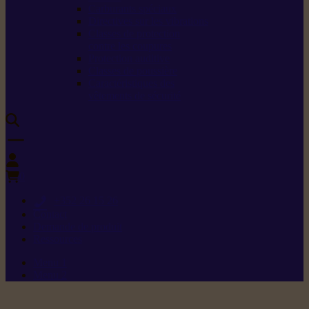
Carburants spéciaux
Directives sur les vibrations
Classes de protection
contre les coupures
Protection auditive
Classes de poussière
Caractéristiques des
vêtements de sécurité
0
+352 26 15 26
Contact
Demande de produit
Ressources
Menu 1
Menu 2