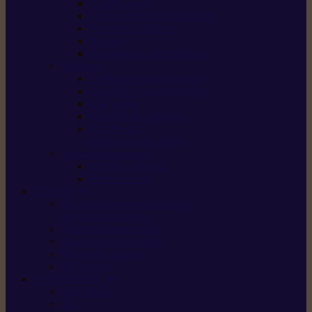
Scarificateurs
Motoculteurs / motobineuses
Tracteurs tondeuses
Tarières
Atomiseurs / pulvérisateurs
Nettoyer
Nettoyeurs haute pression
Aspirateurs eau / poussière
Balayeuses
Broyeurs de végétaux
Souffleurs /
Aspirateurs de feuilles
Approvisionnement
Gestion d’énergie
Pompes à eau
ETESIA
Machine à brosser et scarifier
les mauvaises herbes
Tondeuses tout-terrain
Tondeuses autoportées
Tondeuses à gazon
ET-Lander
SUNSEEKER
X3 GEN-2
X4