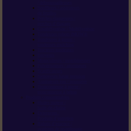
/ débroussailleuses
Souffleurs / aspirateurs
de feuilles
Perches élagueuses /
perches d’élagage
CombiSystème / MultiSystème
Tondeuses robots iMOW®
Tondeuses à gazon /
tondeuses mulching
Tracteurs tondeuses
Broyeurs
Motoculteurs / motobineuses
Pulvérisateurs / atomiseurs
Scarificateurs
Nettoyeurs haute pression
Aspirateurs eau / poussière
Tronçonneuse à pierre /
tronçonneuse à béton
Produits consommables
Huiles moteur /
huile-de-chaîne
Détergents /
Produits d’entretien
Bidons d’essence /
systèmes de remplissage