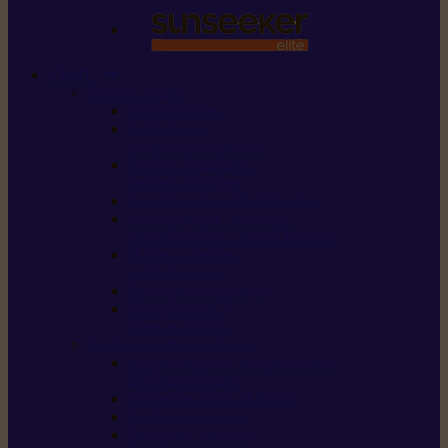
STIHL
Scier et couper
Tronçonneuses
Taille-haies /
taille-haies sur perche
Perches élagueuses /
perches d’élagage
CombiSystème / MultiSystème
Scies de jardin / sécateurs /
coupe-branches / scies à branches
Haches / merlins /
outils forestiers
Découpeuses à disque
Tronçonneuse à
pierre et à béton
Tondre et entretenir la terre
Coupe-bordures / Coupe-herbes /
Débroussailleuses
Tondeuses robots iMOW®
Tondeuses à gazon
Tondeuses mulching