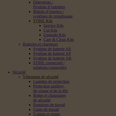
Détergents /
Produits d’entretien
Bidons d’essence /
systèmes de remplissage
STIHL Kits
Service Kits
Cut Kits
Upgrade Kits
Care & Clean Kits
Batteries et chargeurs
Système de batterie AS
Système de batterie AP
Système de batterie AK
STIHL connected /
solutions connectées
Sécurité
Vêtements de sécurité
Lunettes de protection
Protection auditive,
du visage et de la tête
Bottes et chaussures
de sécurité
Pantalons de travail
Gants de travail
T-shirts et vestes