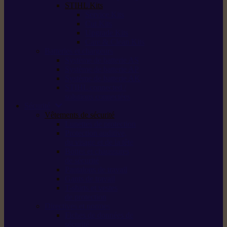
STIHL Kits
Service Kits
Cut Kits
Upgrade Kits
Care & Clean Kits
Batteries et chargeurs
Système de batterie AS
Système de batterie AP
Système de batterie AK
STIHL connected /
solutions connectées
Sécurité
Vêtements de sécurité
Lunettes de protection
Protection auditive,
du visage et de la tête
Bottes et chaussures
de sécurité
Pantalons de travail
Gants de travail
T-shirts et vestes
de protection
Directives et normes
Fiches de données de
sécurité