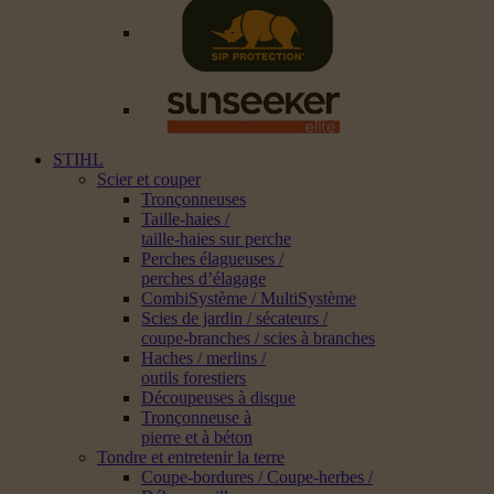
STIHL
Scier et couper
Tronçonneuses
Taille-haies /
taille-haies sur perche
Perches élagueuses /
perches d’élagage
CombiSystème / MultiSystème
Scies de jardin / sécateurs /
coupe-branches / scies à branches
Haches / merlins /
outils forestiers
Découpeuses à disque
Tronçonneuse à
pierre et à béton
Tondre et entretenir la terre
Coupe-bordures / Coupe-herbes /