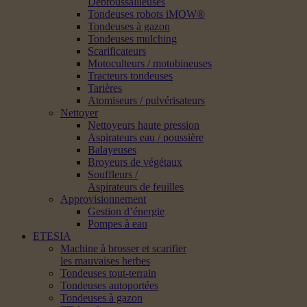
Débroussailleuses
Tondeuses robots iMOW®
Tondeuses à gazon
Tondeuses mulching
Scarificateurs
Motoculteurs / motobineuses
Tracteurs tondeuses
Tarières
Atomiseurs / pulvérisateurs
Nettoyer
Nettoyeurs haute pression
Aspirateurs eau / poussière
Balayeuses
Broyeurs de végétaux
Souffleurs /
Aspirateurs de feuilles
Approvisionnement
Gestion d’énergie
Pompes à eau
ETESIA
Machine à brosser et scarifier
les mauvaises herbes
Tondeuses tout-terrain
Tondeuses autoportées
Tondeuses à gazon