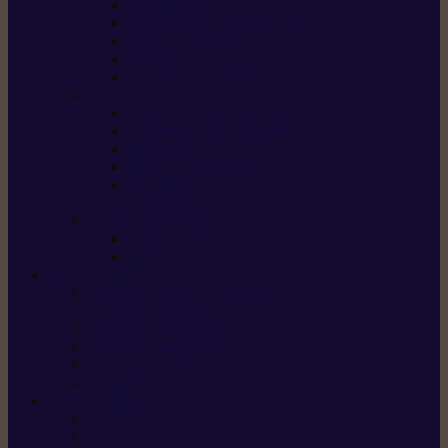
Scarificateurs
Motoculteurs / motobineuses
Tracteurs tondeuses
Tarières
Atomiseurs / pulvérisateurs
Nettoyer
Nettoyeurs haute pression
Aspirateurs eau / poussière
Balayeuses
Broyeurs de végétaux
Souffleurs /
Aspirateurs de feuilles
Approvisionnement
Gestion d’énergie
Pompes à eau
ETESIA
Machine à brosser et scarifier
les mauvaises herbes
Tondeuses tout-terrain
Tondeuses autoportées
Tondeuses à gazon
ET-Lander
SUNSEEKER
X3 GEN-2
X4