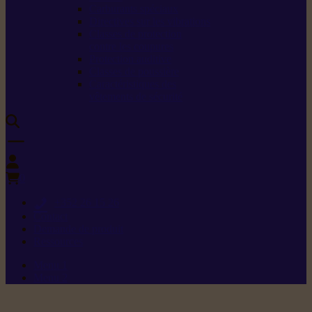
Carburants spéciaux
Directives sur les vibrations
Classes de protection
contre les coupures
Protection auditive
Classes de poussière
Caractéristiques des
vêtements de sécurité
0
+352 26 15 26
Contact
Demande de produit
Ressources
Menu 1
Menu 2