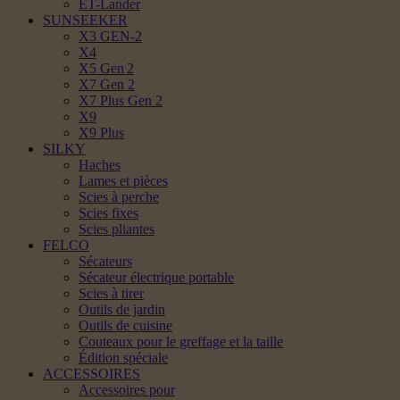
ET-Lander
SUNSEEKER
X3 GEN-2
X4
X5 Gen 2
X7 Gen 2
X7 Plus Gen 2
X9
X9 Plus
SILKY
Haches
Lames et pièces
Scies à perche
Scies fixes
Scies pliantes
FELCO
Sécateurs
Sécateur électrique portable
Scies à tirer
Outils de jardin
Outils de cuisine
Couteaux pour le greffage et la taille
Édition spéciale
ACCESSOIRES
Accessoires pour