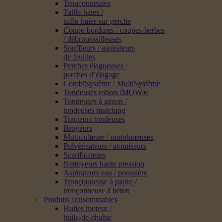
Tronçonneuses
Taille-haies /
taille-haies sur perche
Coupe-bordures / coupes-herbes
/ débroussailleuses
Souffleurs / aspirateurs
de feuilles
Perches élagueuses /
perches d’élagage
CombiSystème / MultiSystème
Tondeuses robots iMOW®
Tondeuses à gazon /
tondeuses mulching
Tracteurs tondeuses
Broyeurs
Motoculteurs / motobineuses
Pulvérisateurs / atomiseurs
Scarificateurs
Nettoyeurs haute pression
Aspirateurs eau / poussière
Tronçonneuse à pierre /
tronçonneuse à béton
Produits consommables
Huiles moteur /
huile-de-chaîne