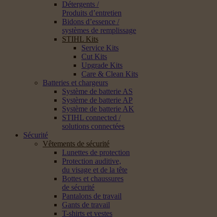
Détergents /
Produits d’entretien
Bidons d’essence /
systèmes de remplissage
STIHL Kits
Service Kits
Cut Kits
Upgrade Kits
Care & Clean Kits
Batteries et chargeurs
Système de batterie AS
Système de batterie AP
Système de batterie AK
STIHL connected /
solutions connectées
Sécurité
Vêtements de sécurité
Lunettes de protection
Protection auditive,
du visage et de la tête
Bottes et chaussures
de sécurité
Pantalons de travail
Gants de travail
T-shirts et vestes