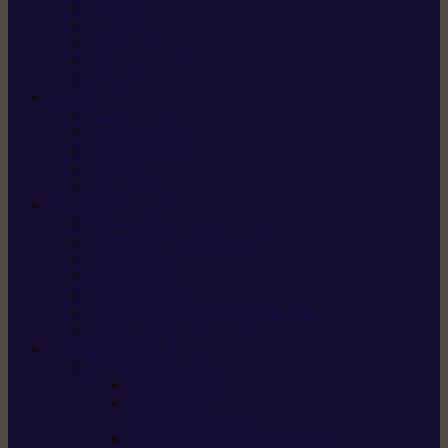
X5 Gen 2
X7 Gen 2
X7 Plus Gen 2
X9
X9 Plus
SILKY
Haches
Lames et pièces
Scies à perche
Scies fixes
Scies pliantes
FELCO
Sécateurs
Sécateur électrique portable
Scies à tirer
Outils de jardin
Outils de cuisine
Couteaux pour le greffage et la taille
Édition spéciale
ACCESSOIRES
Accessoires pour
Tronçonneuses
Taille-haies /
taille-haies sur perche
Coupe-bordures / coupes-herbes