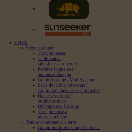
STIHL
Scier et couper
Tronçonneuses
Taille-haies /
taille-haies sur perche
Perches élagueuses /
perches d’élagage
CombiSystème / MultiSystème
Scies de jardin / sécateurs /
coupe-branches / scies à branches
Haches / merlins /
outils forestiers
Découpeuses à disque
Tronçonneuse à
pierre et à béton
Tondre et entretenir la terre
Coupe-bordures / Coupe-herbes /