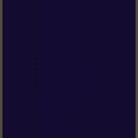
/ débroussailleuses
Souffleurs / aspirateurs
de feuilles
Perches élagueuses /
perches d’élagage
CombiSystème / MultiSystème
Tondeuses robots iMOW®
Tondeuses à gazon /
tondeuses mulching
Tracteurs tondeuses
Broyeurs
Motoculteurs / motobineuses
Pulvérisateurs / atomiseurs
Scarificateurs
Nettoyeurs haute pression
Aspirateurs eau / poussière
Tronçonneuse à pierre /
tronçonneuse à béton
Produits consommables
Huiles moteur /
huile-de-chaîne
Détergents /
Produits d’entretien
Bidons d’essence /
systèmes de remplissage