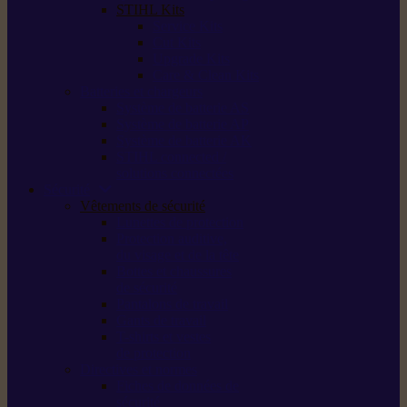
STIHL Kits
Service Kits
Cut Kits
Upgrade Kits
Care & Clean Kits
Batteries et chargeurs
Système de batterie AS
Système de batterie AP
Système de batterie AK
STIHL connected /
solutions connectées
Sécurité
Vêtements de sécurité
Lunettes de protection
Protection auditive,
du visage et de la tête
Bottes et chaussures
de sécurité
Pantalons de travail
Gants de travail
T-shirts et vestes
de protection
Directives et normes
Fiches de données de
sécurité