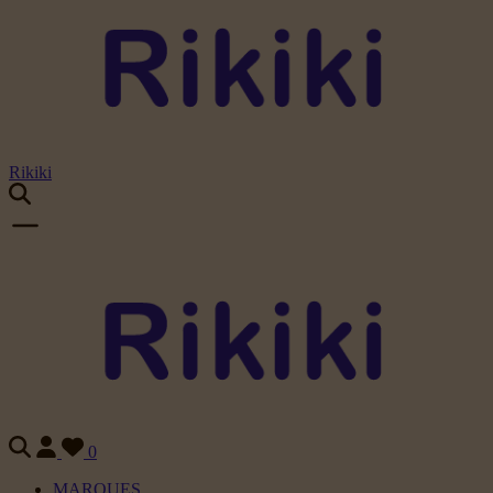
Rikiki
0
MARQUES