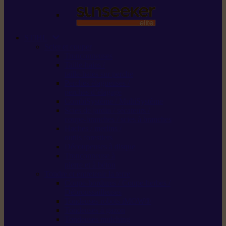
STIHL
Scier et couper
Tronçonneuses
Taille-haies /
taille-haies sur perche
Perches élagueuses /
perches d’élagage
CombiSystème / MultiSystème
Scies de jardin / sécateurs /
coupe-branches / scies à branches
Haches / merlins /
outils forestiers
Découpeuses à disque
Tronçonneuse à
pierre et à béton
Tondre et entretenir la terre
Coupe-bordures / Coupe-herbes /
Débroussailleuses
Tondeuses robots iMOW®
Tondeuses à gazon
Tondeuses mulching