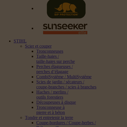
STIHL
Scier et couper
Tronçonneuses
Taille-haies /
taille-haies sur perche
Perches élagueuses /
perches d’élagage
CombiSystème / MultiSystème
Scies de jardin / sécateurs /
coupe-branches / scies à branches
Haches / merlins /
outils forestiers
Découpeuses à disque
Tronçonneuse à
pierre et à béton
Tondre et entretenir la terre
Coupe-bordures / Coupe-herbes /