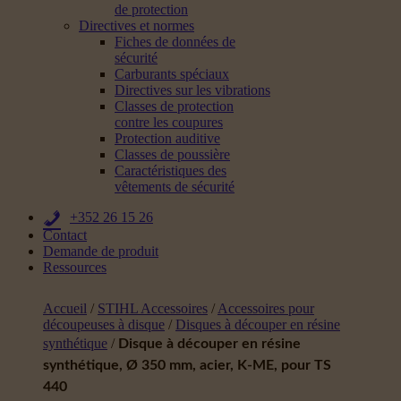
de protection
Directives et normes
Fiches de données de
sécurité
Carburants spéciaux
Directives sur les vibrations
Classes de protection
contre les coupures
Protection auditive
Classes de poussière
Caractéristiques des
vêtements de sécurité
+352 26 15 26
Contact
Demande de produit
Ressources
Accueil
/
STIHL Accessoires
/
Accessoires pour
découpeuses à disque
/
Disques à découper en résine
synthétique
/
Disque à découper en résine
synthétique, Ø 350 mm, acier, K-ME, pour TS
440