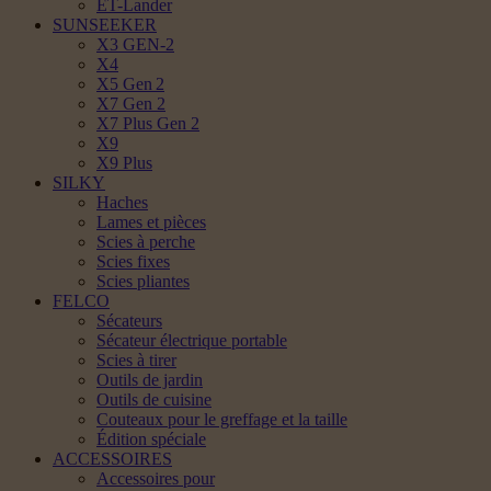
ET-Lander
SUNSEEKER
X3 GEN-2
X4
X5 Gen 2
X7 Gen 2
X7 Plus Gen 2
X9
X9 Plus
SILKY
Haches
Lames et pièces
Scies à perche
Scies fixes
Scies pliantes
FELCO
Sécateurs
Sécateur électrique portable
Scies à tirer
Outils de jardin
Outils de cuisine
Couteaux pour le greffage et la taille
Édition spéciale
ACCESSOIRES
Accessoires pour