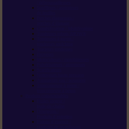
/ débroussailleuses
Souffleurs / aspirateurs
de feuilles
Perches élagueuses /
perches d’élagage
CombiSystème / MultiSystème
Tondeuses robots iMOW®
Tondeuses à gazon /
tondeuses mulching
Tracteurs tondeuses
Broyeurs
Motoculteurs / motobineuses
Pulvérisateurs / atomiseurs
Scarificateurs
Nettoyeurs haute pression
Aspirateurs eau / poussière
Tronçonneuse à pierre /
tronçonneuse à béton
Produits consommables
Huiles moteur /
huile-de-chaîne
Détergents /
Produits d’entretien
Bidons d’essence /
systèmes de remplissage