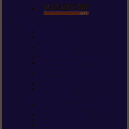
STIHL
Scier et couper
Tronçonneuses
Taille-haies /
taille-haies sur perche
Perches élagueuses /
perches d’élagage
CombiSystème / MultiSystème
Scies de jardin / sécateurs /
coupe-branches / scies à branches
Haches / merlins /
outils forestiers
Découpeuses à disque
Tronçonneuse à
pierre et à béton
Tondre et entretenir la terre
Coupe-bordures / Coupe-herbes /
Débroussailleuses
Tondeuses robots iMOW®
Tondeuses à gazon
Tondeuses mulching