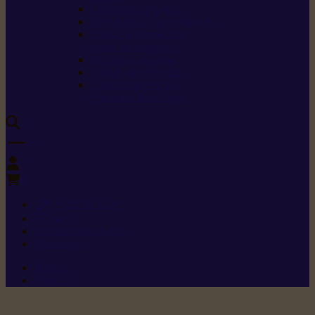
Carburants spéciaux
Directives sur les vibrations
Classes de protection
contre les coupures
Protection auditive
Classes de poussière
Caractéristiques des
vêtements de sécurité
0
+352 26 15 26
Contact
Demande de produit
Ressources
Menu 1
Menu 2