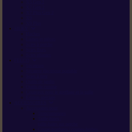
X5 Gen 2
X7 Gen 2
X7 Plus Gen 2
X9
X9 Plus
SILKY
Haches
Lames et pièces
Scies à perche
Scies fixes
Scies pliantes
FELCO
Sécateurs
Sécateur électrique portable
Scies à tirer
Outils de jardin
Outils de cuisine
Couteaux pour le greffage et la taille
Édition spéciale
ACCESSOIRES
Accessoires pour
Tronçonneuses
Taille-haies /
taille-haies sur perche
Coupe-bordures / coupes-herbes