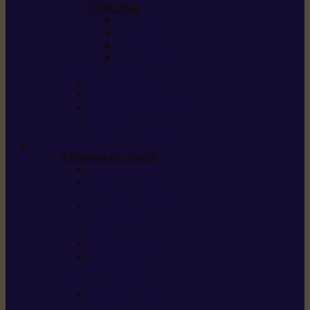
STIHL Kits
Service Kits
Cut Kits
Upgrade Kits
Care & Clean Kits
Batteries et chargeurs
Système de batterie AS
Système de batterie AP
Système de batterie AK
STIHL connected /
solutions connectées
Sécurité
Vêtements de sécurité
Lunettes de protection
Protection auditive,
du visage et de la tête
Bottes et chaussures
de sécurité
Pantalons de travail
Gants de travail
T-shirts et vestes
de protection
Directives et normes
Fiches de données de
sécurité