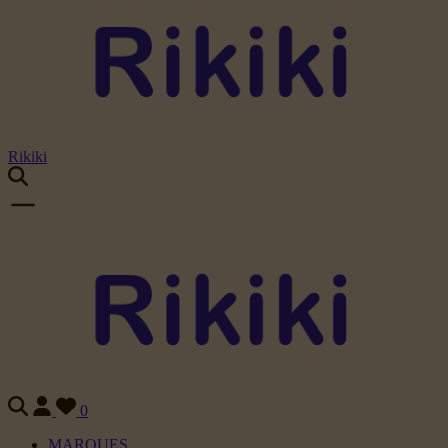
Rikiki
0
MARQUES