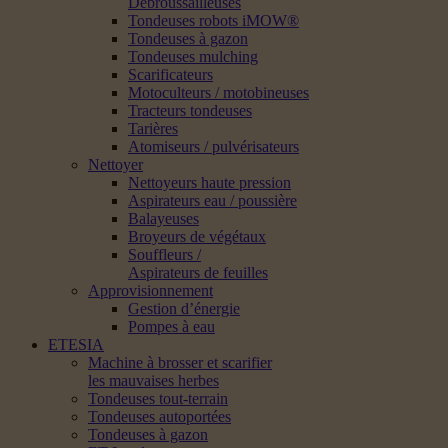
Débroussailleuses
Tondeuses robots iMOW®
Tondeuses à gazon
Tondeuses mulching
Scarificateurs
Motoculteurs / motobineuses
Tracteurs tondeuses
Tarières
Atomiseurs / pulvérisateurs
Nettoyer
Nettoyeurs haute pression
Aspirateurs eau / poussière
Balayeuses
Broyeurs de végétaux
Souffleurs /
Aspirateurs de feuilles
Approvisionnement
Gestion d’énergie
Pompes à eau
ETESIA
Machine à brosser et scarifier
les mauvaises herbes
Tondeuses tout-terrain
Tondeuses autoportées
Tondeuses à gazon