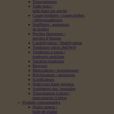
Tronçonneuses
Taille-haies /
taille-haies sur perche
Coupe-bordures / coupes-herbes
/ débroussailleuses
Souffleurs / aspirateurs
de feuilles
Perches élagueuses /
perches d’élagage
CombiSystème / MultiSystème
Tondeuses robots iMOW®
Tondeuses à gazon /
tondeuses mulching
Tracteurs tondeuses
Broyeurs
Motoculteurs / motobineuses
Pulvérisateurs / atomiseurs
Scarificateurs
Nettoyeurs haute pression
Aspirateurs eau / poussière
Tronçonneuse à pierre /
tronçonneuse à béton
Produits consommables
Huiles moteur /
huile-de-chaîne