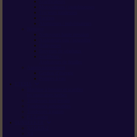
Scarificateurs
Motoculteurs / motobineuses
Tracteurs tondeuses
Tarières
Atomiseurs / pulvérisateurs
Nettoyer
Nettoyeurs haute pression
Aspirateurs eau / poussière
Balayeuses
Broyeurs de végétaux
Souffleurs /
Aspirateurs de feuilles
Approvisionnement
Gestion d’énergie
Pompes à eau
ETESIA
Machine à brosser et scarifier
les mauvaises herbes
Tondeuses tout-terrain
Tondeuses autoportées
Tondeuses à gazon
ET-Lander
SUNSEEKER
X3 GEN-2
X4