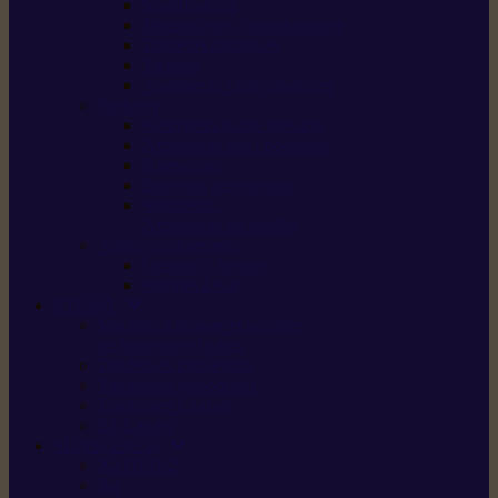
Scarificateurs
Motoculteurs / motobineuses
Tracteurs tondeuses
Tarières
Atomiseurs / pulvérisateurs
Nettoyer
Nettoyeurs haute pression
Aspirateurs eau / poussière
Balayeuses
Broyeurs de végétaux
Souffleurs /
Aspirateurs de feuilles
Approvisionnement
Gestion d’énergie
Pompes à eau
ETESIA
Machine à brosser et scarifier
les mauvaises herbes
Tondeuses tout-terrain
Tondeuses autoportées
Tondeuses à gazon
ET-Lander
SUNSEEKER
X3 GEN-2
X4