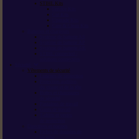
STIHL Kits
Service Kits
Cut Kits
Upgrade Kits
Care & Clean Kits
Batteries et chargeurs
Système de batterie AS
Système de batterie AP
Système de batterie AK
STIHL connected /
solutions connectées
Sécurité
Vêtements de sécurité
Lunettes de protection
Protection auditive,
du visage et de la tête
Bottes et chaussures
de sécurité
Pantalons de travail
Gants de travail
T-shirts et vestes
de protection
Directives et normes
Fiches de données de
sécurité