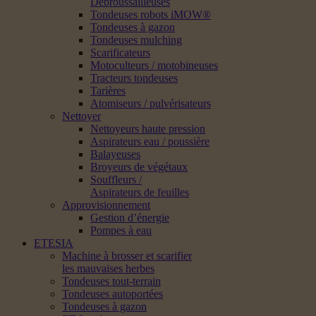
Débroussailleuses
Tondeuses robots iMOW®
Tondeuses à gazon
Tondeuses mulching
Scarificateurs
Motoculteurs / motobineuses
Tracteurs tondeuses
Tarières
Atomiseurs / pulvérisateurs
Nettoyer
Nettoyeurs haute pression
Aspirateurs eau / poussière
Balayeuses
Broyeurs de végétaux
Souffleurs /
Aspirateurs de feuilles
Approvisionnement
Gestion d’énergie
Pompes à eau
ETESIA
Machine à brosser et scarifier
les mauvaises herbes
Tondeuses tout-terrain
Tondeuses autoportées
Tondeuses à gazon