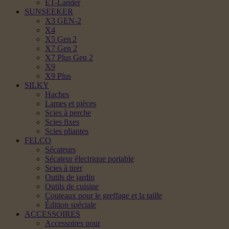
ET-Lander
SUNSEEKER
X3 GEN-2
X4
X5 Gen 2
X7 Gen 2
X7 Plus Gen 2
X9
X9 Plus
SILKY
Haches
Lames et pièces
Scies à perche
Scies fixes
Scies pliantes
FELCO
Sécateurs
Sécateur électrique portable
Scies à tirer
Outils de jardin
Outils de cuisine
Couteaux pour le greffage et la taille
Édition spéciale
ACCESSOIRES
Accessoires pour