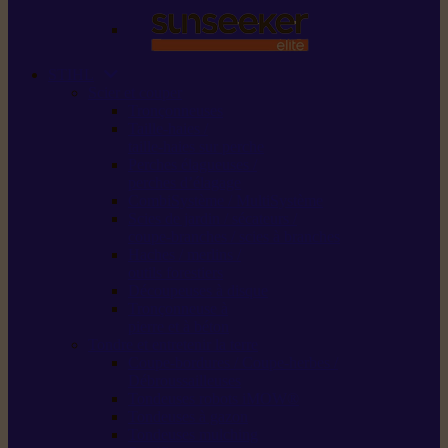
STIHL
Scier et couper
Tronçonneuses
Taille-haies /
taille-haies sur perche
Perches élagueuses /
perches d’élagage
CombiSystème / MultiSystème
Scies de jardin / sécateurs /
coupe-branches / scies à branches
Haches / merlins /
outils forestiers
Découpeuses à disque
Tronçonneuse à
pierre et à béton
Tondre et entretenir la terre
Coupe-bordures / Coupe-herbes /
Débroussailleuses
Tondeuses robots iMOW®
Tondeuses à gazon
Tondeuses mulching