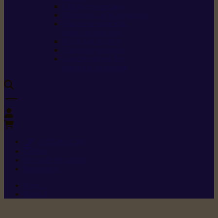
Carburants spéciaux
Directives sur les vibrations
Classes de protection
contre les coupures
Protection auditive
Classes de poussière
Caractéristiques des
vêtements de sécurité
0
+352 26 15 26
Contact
Demande de produit
Ressources
Menu 1
Menu 2