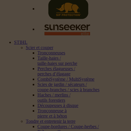
STIHL
Scier et couper
Tronçonneuses
Taille-haies /
taille-haies sur perche
Perches élagueuses /
perches d’élagage
CombiSystème / MultiSystème
Scies de jardin / sécateurs /
coupe-branches / scies à branches
Haches / merlins /
outils forestiers
Découpeuses à disque
Tronçonneuse à
pierre et à béton
Tondre et entretenir la terre
Coupe-bordures / Coupe-herbes /