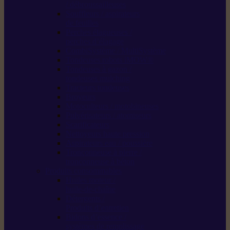
/ débroussailleuses
Souffleurs / aspirateurs
de feuilles
Perches élagueuses /
perches d’élagage
CombiSystème / MultiSystème
Tondeuses robots iMOW®
Tondeuses à gazon /
tondeuses mulching
Tracteurs tondeuses
Broyeurs
Motoculteurs / motobineuses
Pulvérisateurs / atomiseurs
Scarificateurs
Nettoyeurs haute pression
Aspirateurs eau / poussière
Tronçonneuse à pierre /
tronçonneuse à béton
Produits consommables
Huiles moteur /
huile-de-chaîne
Détergents /
Produits d’entretien
Bidons d’essence /
systèmes de remplissage