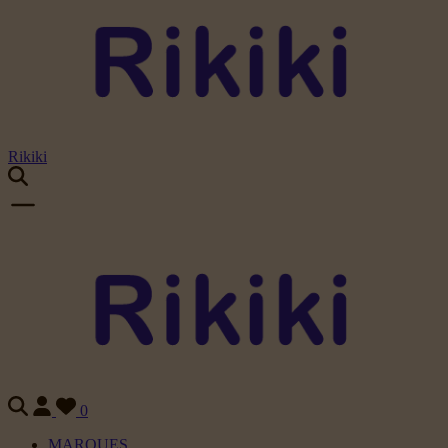
Rikiki
0
MARQUES