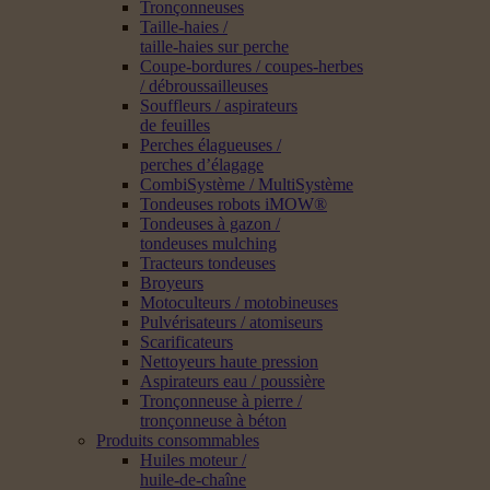
Tronçonneuses
Taille-haies /
taille-haies sur perche
Coupe-bordures / coupes-herbes
/ débroussailleuses
Souffleurs / aspirateurs
de feuilles
Perches élagueuses /
perches d’élagage
CombiSystème / MultiSystème
Tondeuses robots iMOW®
Tondeuses à gazon /
tondeuses mulching
Tracteurs tondeuses
Broyeurs
Motoculteurs / motobineuses
Pulvérisateurs / atomiseurs
Scarificateurs
Nettoyeurs haute pression
Aspirateurs eau / poussière
Tronçonneuse à pierre /
tronçonneuse à béton
Produits consommables
Huiles moteur /
huile-de-chaîne