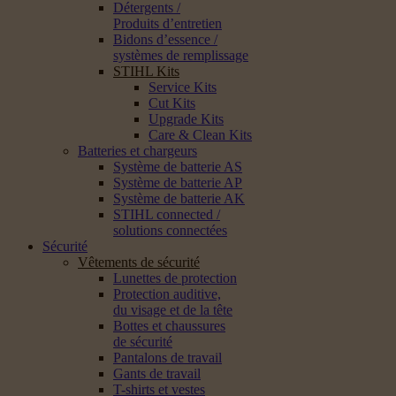
Détergents /
Produits d’entretien
Bidons d’essence /
systèmes de remplissage
STIHL Kits
Service Kits
Cut Kits
Upgrade Kits
Care & Clean Kits
Batteries et chargeurs
Système de batterie AS
Système de batterie AP
Système de batterie AK
STIHL connected /
solutions connectées
Sécurité
Vêtements de sécurité
Lunettes de protection
Protection auditive,
du visage et de la tête
Bottes et chaussures
de sécurité
Pantalons de travail
Gants de travail
T-shirts et vestes