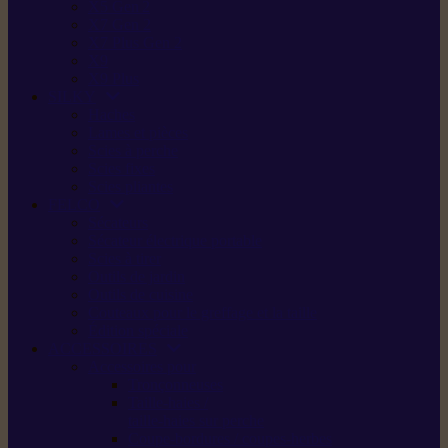
X5 Gen 2
X7 Gen 2
X7 Plus Gen 2
X9
X9 Plus
SILKY
Haches
Lames et pièces
Scies à perche
Scies fixes
Scies pliantes
FELCO
Sécateurs
Sécateur électrique portable
Scies à tirer
Outils de jardin
Outils de cuisine
Couteaux pour le greffage et la taille
Édition spéciale
ACCESSOIRES
Accessoires pour
Tronçonneuses
Taille-haies /
taille-haies sur perche
Coupe-bordures / coupes-herbes