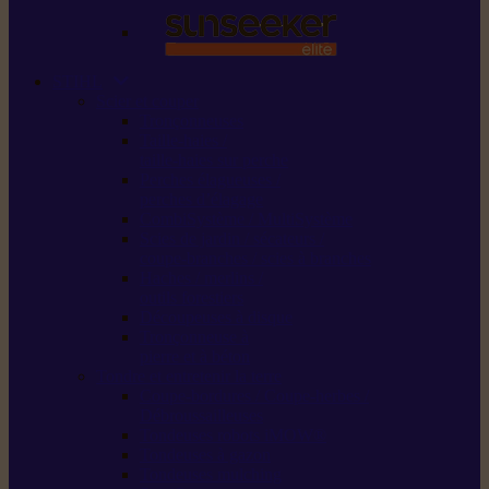
STIHL
Scier et couper
Tronçonneuses
Taille-haies /
taille-haies sur perche
Perches élagueuses /
perches d’élagage
CombiSystème / MultiSystème
Scies de jardin / sécateurs /
coupe-branches / scies à branches
Haches / merlins /
outils forestiers
Découpeuses à disque
Tronçonneuse à
pierre et à béton
Tondre et entretenir la terre
Coupe-bordures / Coupe-herbes /
Débroussailleuses
Tondeuses robots iMOW®
Tondeuses à gazon
Tondeuses mulching