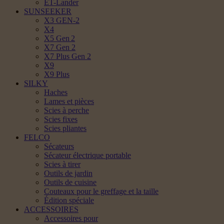
ET-Lander
SUNSEEKER
X3 GEN-2
X4
X5 Gen 2
X7 Gen 2
X7 Plus Gen 2
X9
X9 Plus
SILKY
Haches
Lames et pièces
Scies à perche
Scies fixes
Scies pliantes
FELCO
Sécateurs
Sécateur électrique portable
Scies à tirer
Outils de jardin
Outils de cuisine
Couteaux pour le greffage et la taille
Édition spéciale
ACCESSOIRES
Accessoires pour