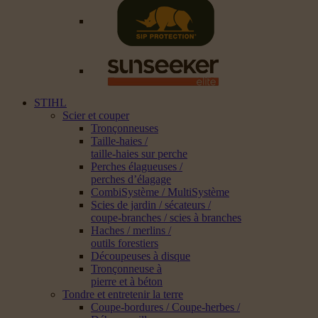
STIHL
Scier et couper
Tronçonneuses
Taille-haies /
taille-haies sur perche
Perches élagueuses /
perches d’élagage
CombiSystème / MultiSystème
Scies de jardin / sécateurs /
coupe-branches / scies à branches
Haches / merlins /
outils forestiers
Découpeuses à disque
Tronçonneuse à
pierre et à béton
Tondre et entretenir la terre
Coupe-bordures / Coupe-herbes /