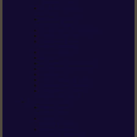
/ débroussailleuses
Souffleurs / aspirateurs
de feuilles
Perches élagueuses /
perches d’élagage
CombiSystème / MultiSystème
Tondeuses robots iMOW®
Tondeuses à gazon /
tondeuses mulching
Tracteurs tondeuses
Broyeurs
Motoculteurs / motobineuses
Pulvérisateurs / atomiseurs
Scarificateurs
Nettoyeurs haute pression
Aspirateurs eau / poussière
Tronçonneuse à pierre /
tronçonneuse à béton
Produits consommables
Huiles moteur /
huile-de-chaîne
Détergents /
Produits d’entretien
Bidons d’essence /
systèmes de remplissage