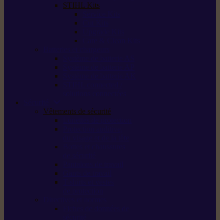
STIHL Kits
Service Kits
Cut Kits
Upgrade Kits
Care & Clean Kits
Batteries et chargeurs
Système de batterie AS
Système de batterie AP
Système de batterie AK
STIHL connected /
solutions connectées
Sécurité
Vêtements de sécurité
Lunettes de protection
Protection auditive,
du visage et de la tête
Bottes et chaussures
de sécurité
Pantalons de travail
Gants de travail
T-shirts et vestes
de protection
Directives et normes
Fiches de données de
sécurité