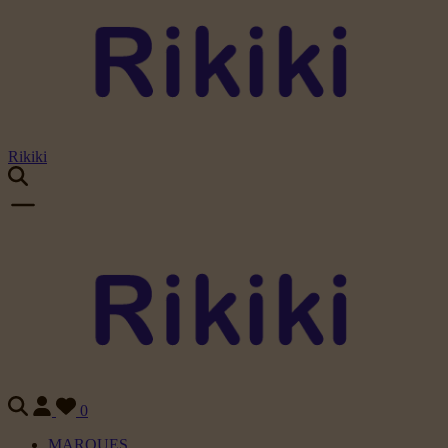
Rikiki
0
MARQUES