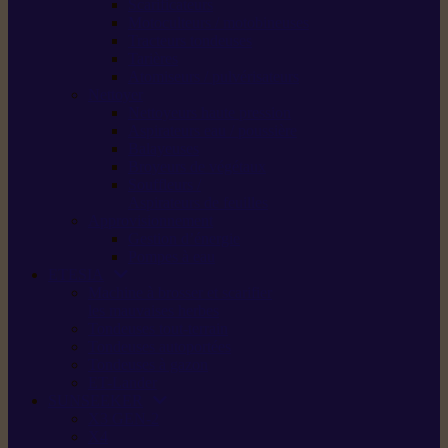
Scarificateurs
Motoculteurs / motobineuses
Tracteurs tondeuses
Tarières
Atomiseurs / pulvérisateurs
Nettoyer
Nettoyeurs haute pression
Aspirateurs eau / poussière
Balayeuses
Broyeurs de végétaux
Souffleurs /
Aspirateurs de feuilles
Approvisionnement
Gestion d’énergie
Pompes à eau
ETESIA
Machine à brosser et scarifier
les mauvaises herbes
Tondeuses tout-terrain
Tondeuses autoportées
Tondeuses à gazon
ET-Lander
SUNSEEKER
X3 GEN-2
X4