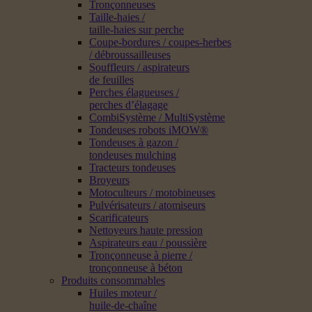
Tronçonneuses
Taille-haies /
taille-haies sur perche
Coupe-bordures / coupes-herbes
/ débroussailleuses
Souffleurs / aspirateurs
de feuilles
Perches élagueuses /
perches d’élagage
CombiSystème / MultiSystème
Tondeuses robots iMOW®
Tondeuses à gazon /
tondeuses mulching
Tracteurs tondeuses
Broyeurs
Motoculteurs / motobineuses
Pulvérisateurs / atomiseurs
Scarificateurs
Nettoyeurs haute pression
Aspirateurs eau / poussière
Tronçonneuse à pierre /
tronçonneuse à béton
Produits consommables
Huiles moteur /
huile-de-chaîne