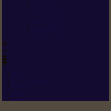
Carburants spéciaux
Directives sur les vibrations
Classes de protection
contre les coupures
Protection auditive
Classes de poussière
Caractéristiques des
vêtements de sécurité
0
+352 26 15 26
Contact
Demande de produit
Ressources
Menu 1
Menu 2