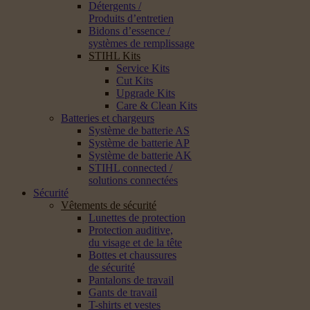
Détergents /
Produits d’entretien
Bidons d’essence /
systèmes de remplissage
STIHL Kits
Service Kits
Cut Kits
Upgrade Kits
Care & Clean Kits
Batteries et chargeurs
Système de batterie AS
Système de batterie AP
Système de batterie AK
STIHL connected /
solutions connectées
Sécurité
Vêtements de sécurité
Lunettes de protection
Protection auditive,
du visage et de la tête
Bottes et chaussures
de sécurité
Pantalons de travail
Gants de travail
T-shirts et vestes