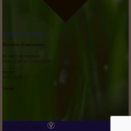
obtenir un itinéraire
Horaires d'ouverture:
du lundi au vendredi
8:00-12:00 et 13:00-18:00
________
samedi
8:00-18:00
Social
© 2026 Rikiki
|
Site par