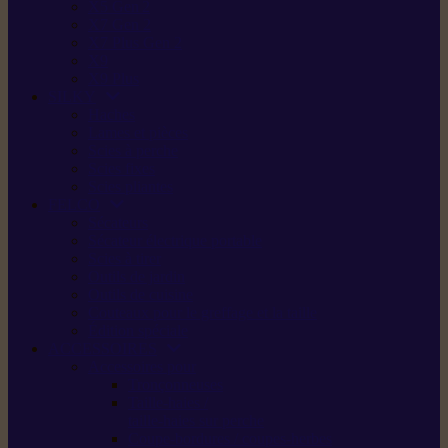
X5 Gen 2
X7 Gen 2
X7 Plus Gen 2
X9
X9 Plus
SILKY
Haches
Lames et pièces
Scies à perche
Scies fixes
Scies pliantes
FELCO
Sécateurs
Sécateur électrique portable
Scies à tirer
Outils de jardin
Outils de cuisine
Couteaux pour le greffage et la taille
Édition spéciale
ACCESSOIRES
Accessoires pour
Tronçonneuses
Taille-haies /
taille-haies sur perche
Coupe-bordures / coupes-herbes