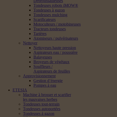
Débroussailleuses
Tondeuses robots iMOW®
Tondeuses à gazon
Tondeuses mulching
Scarificateurs
Motoculteurs / motobineuses
Tracteurs tondeuses
Tarières
Atomiseurs / pulvérisateurs
Nettoyer
Nettoyeurs haute pression
Aspirateurs eau / poussière
Balayeuses
Broyeurs de végétaux
Souffleurs /
Aspirateurs de feuilles
Approvisionnement
Gestion d’énergie
Pompes à eau
ETESIA
Machine à brosser et scarifier
les mauvaises herbes
Tondeuses tout-terrain
Tondeuses autoportées
Tondeuses à gazon