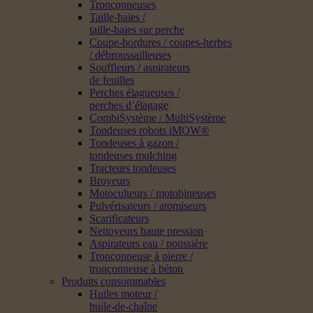
Tronçonneuses
Taille-haies /
taille-haies sur perche
Coupe-bordures / coupes-herbes
/ débroussailleuses
Souffleurs / aspirateurs
de feuilles
Perches élagueuses /
perches d’élagage
CombiSystème / MultiSystème
Tondeuses robots iMOW®
Tondeuses à gazon /
tondeuses mulching
Tracteurs tondeuses
Broyeurs
Motoculteurs / motobineuses
Pulvérisateurs / atomiseurs
Scarificateurs
Nettoyeurs haute pression
Aspirateurs eau / poussière
Tronçonneuse à pierre /
tronçonneuse à béton
Produits consommables
Huiles moteur /
huile-de-chaîne