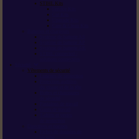
STIHL Kits
Service Kits
Cut Kits
Upgrade Kits
Care & Clean Kits
Batteries et chargeurs
Système de batterie AS
Système de batterie AP
Système de batterie AK
STIHL connected /
solutions connectées
Sécurité
Vêtements de sécurité
Lunettes de protection
Protection auditive,
du visage et de la tête
Bottes et chaussures
de sécurité
Pantalons de travail
Gants de travail
T-shirts et vestes
de protection
Directives et normes
Fiches de données de
sécurité