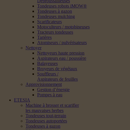
Débroussailleuses
Tondeuses robots iMOW®
Tondeuses à gazon
Tondeuses mulching
Scarificateurs
Motoculteurs / motobineuses
Tracteurs tondeuses
Tarières
Atomiseurs / pulvérisateurs
Nettoyer
Nettoyeurs haute pression
Aspirateurs eau / poussière
Balayeuses
Broyeurs de végétaux
Souffleurs /
Aspirateurs de feuilles
Approvisionnement
Gestion d’énergie
Pompes à eau
ETESIA
Machine à brosser et scarifier
les mauvaises herbes
Tondeuses tout-terrain
Tondeuses autoportées
Tondeuses à gazon