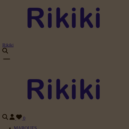
Rikiki
0
MARQUES