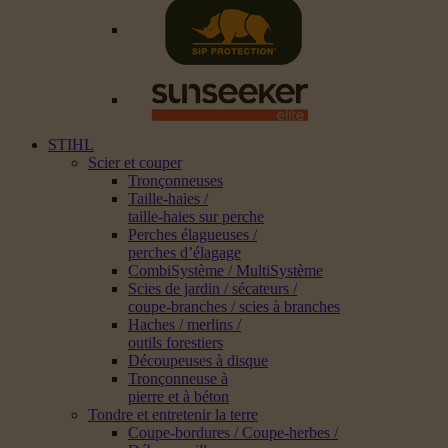
STIHL
Scier et couper
Tronçonneuses
Taille-haies /
taille-haies sur perche
Perches élagueuses /
perches d’élagage
CombiSystème / MultiSystème
Scies de jardin / sécateurs /
coupe-branches / scies à branches
Haches / merlins /
outils forestiers
Découpeuses à disque
Tronçonneuse à
pierre et à béton
Tondre et entretenir la terre
Coupe-bordures / Coupe-herbes /