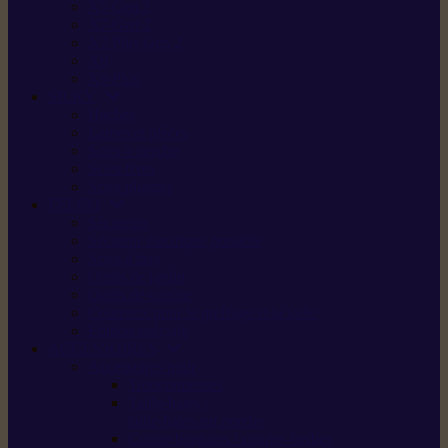
X5 Gen 2
X7 Gen 2
X7 Plus Gen 2
X9
X9 Plus
SILKY
Haches
Lames et pièces
Scies à perche
Scies fixes
Scies pliantes
FELCO
Sécateurs
Sécateur électrique portable
Scies à tirer
Outils de jardin
Outils de cuisine
Couteaux pour le greffage et la taille
Édition spéciale
ACCESSOIRES
Accessoires pour
Tronçonneuses
Taille-haies /
taille-haies sur perche
Coupe-bordures / coupes-herbes