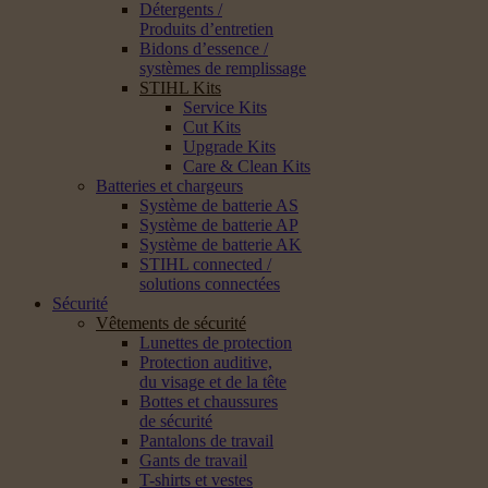
Détergents /
Produits d’entretien
Bidons d’essence /
systèmes de remplissage
STIHL Kits
Service Kits
Cut Kits
Upgrade Kits
Care & Clean Kits
Batteries et chargeurs
Système de batterie AS
Système de batterie AP
Système de batterie AK
STIHL connected /
solutions connectées
Sécurité
Vêtements de sécurité
Lunettes de protection
Protection auditive,
du visage et de la tête
Bottes et chaussures
de sécurité
Pantalons de travail
Gants de travail
T-shirts et vestes