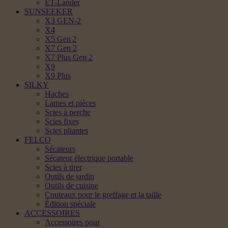
ET-Lander
SUNSEEKER
X3 GEN-2
X4
X5 Gen 2
X7 Gen 2
X7 Plus Gen 2
X9
X9 Plus
SILKY
Haches
Lames et pièces
Scies à perche
Scies fixes
Scies pliantes
FELCO
Sécateurs
Sécateur électrique portable
Scies à tirer
Outils de jardin
Outils de cuisine
Couteaux pour le greffage et la taille
Édition spéciale
ACCESSOIRES
Accessoires pour