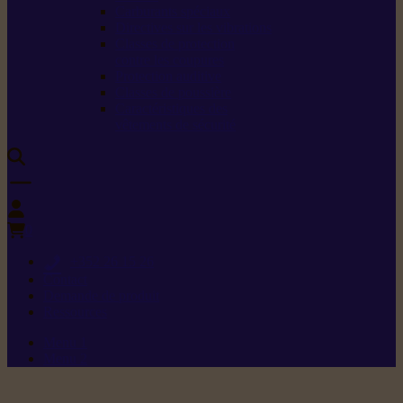
Carburants spéciaux
Directives sur les vibrations
Classes de protection
contre les coupures
Protection auditive
Classes de poussière
Caractéristiques des
vêtements de sécurité
0
+352 26 15 26
Contact
Demande de produit
Ressources
Menu 1
Menu 2