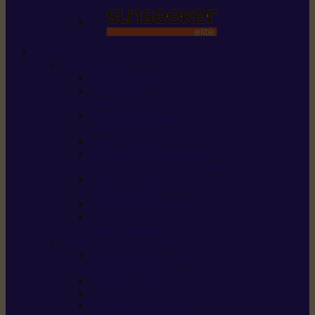
STIHL
Scier et couper
Tronçonneuses
Taille-haies /
taille-haies sur perche
Perches élagueuses /
perches d’élagage
CombiSystème / MultiSystème
Scies de jardin / sécateurs /
coupe-branches / scies à branches
Haches / merlins /
outils forestiers
Découpeuses à disque
Tronçonneuse à
pierre et à béton
Tondre et entretenir la terre
Coupe-bordures / Coupe-herbes /
Débroussailleuses
Tondeuses robots iMOW®
Tondeuses à gazon
Tondeuses mulching