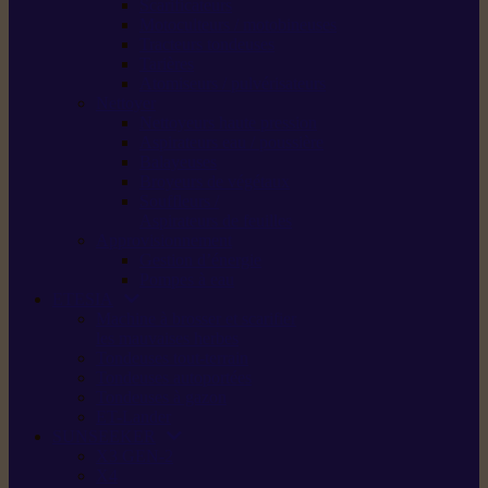
Scarificateurs
Motoculteurs / motobineuses
Tracteurs tondeuses
Tarières
Atomiseurs / pulvérisateurs
Nettoyer
Nettoyeurs haute pression
Aspirateurs eau / poussière
Balayeuses
Broyeurs de végétaux
Souffleurs /
Aspirateurs de feuilles
Approvisionnement
Gestion d’énergie
Pompes à eau
ETESIA
Machine à brosser et scarifier
les mauvaises herbes
Tondeuses tout-terrain
Tondeuses autoportées
Tondeuses à gazon
ET-Lander
SUNSEEKER
X3 GEN-2
X4