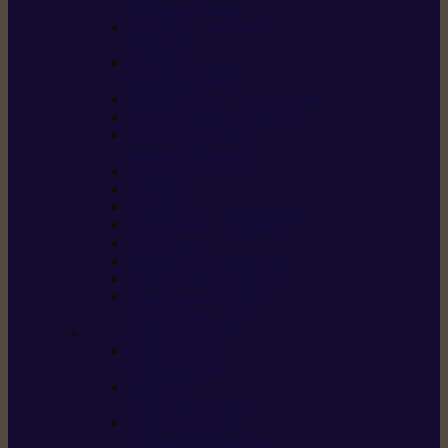
/ débroussailleuses
Souffleurs / aspirateurs
de feuilles
Perches élagueuses /
perches d’élagage
CombiSystème / MultiSystème
Tondeuses robots iMOW®
Tondeuses à gazon /
tondeuses mulching
Tracteurs tondeuses
Broyeurs
Motoculteurs / motobineuses
Pulvérisateurs / atomiseurs
Scarificateurs
Nettoyeurs haute pression
Aspirateurs eau / poussière
Tronçonneuse à pierre /
tronçonneuse à béton
Produits consommables
Huiles moteur /
huile-de-chaîne
Détergents /
Produits d’entretien
Bidons d’essence /
systèmes de remplissage