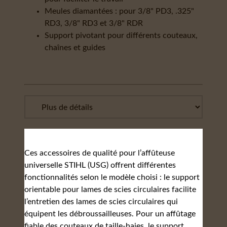
Meules diamantées : pour 3/8" PD3, .325"
RD3, 3/8" RD3 et 3/8" RDR
Support pivotant pour différents couteaux,
chaînes et guides
Ces accessoires de qualité pour l’affûteuse
universelle STIHL (USG) offrent différentes
fonctionnalités selon le modèle choisi : le support
orientable pour lames de scies circulaires facilite
l’entretien des lames de scies circulaires qui
équipent les débroussailleuses. Pour un affûtage
fiable des couteaux de taille-haies, le support