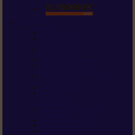
STIHL
Scier et couper
Tronçonneuses
Taille-haies /
taille-haies sur perche
Perches élagueuses /
perches d’élagage
CombiSystème / MultiSystème
Scies de jardin / sécateurs /
coupe-branches / scies à branches
Haches / merlins /
outils forestiers
Découpeuses à disque
Tronçonneuse à
pierre et à béton
Tondre et entretenir la terre
Coupe-bordures / Coupe-herbes /
Débroussailleuses
Tondeuses robots iMOW®
Tondeuses à gazon
Tondeuses mulching