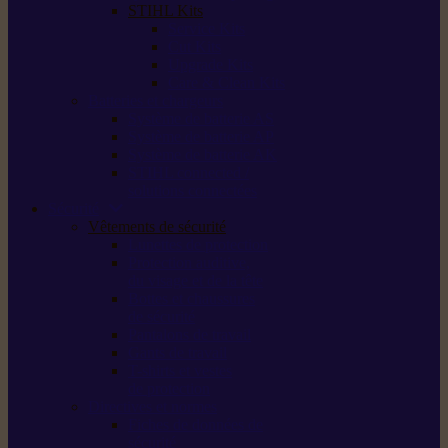
STIHL Kits
Service Kits
Cut Kits
Upgrade Kits
Care & Clean Kits
Batteries et chargeurs
Système de batterie AS
Système de batterie AP
Système de batterie AK
STIHL connected /
solutions connectées
Sécurité
Vêtements de sécurité
Lunettes de protection
Protection auditive,
du visage et de la tête
Bottes et chaussures
de sécurité
Pantalons de travail
Gants de travail
T-shirts et vestes
de protection
Directives et normes
Fiches de données de
sécurité