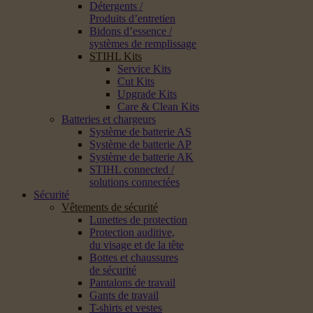
Détergents /
Produits d’entretien
Bidons d’essence /
systèmes de remplissage
STIHL Kits
Service Kits
Cut Kits
Upgrade Kits
Care & Clean Kits
Batteries et chargeurs
Système de batterie AS
Système de batterie AP
Système de batterie AK
STIHL connected /
solutions connectées
Sécurité
Vêtements de sécurité
Lunettes de protection
Protection auditive,
du visage et de la tête
Bottes et chaussures
de sécurité
Pantalons de travail
Gants de travail
T-shirts et vestes