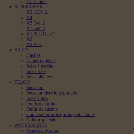
ET-Lander
SUNSEEKER
X3 GEN-2
X4
X5 Gen 2
X7 Gen 2
X7 Plus Gen 2
X9
X9 Plus
SILKY
Haches
Lames et pièces
Scies à perche
Scies fixes
Scies pliantes
FELCO
Sécateurs
Sécateur électrique portable
Scies à tirer
Outils de jardin
Outils de cuisine
Couteaux pour le greffage et la taille
Édition spéciale
ACCESSOIRES
Accessoires pour