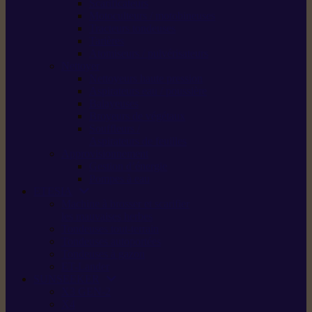
Scarificateurs
Motoculteurs / motobineuses
Tracteurs tondeuses
Tarières
Atomiseurs / pulvérisateurs
Nettoyer
Nettoyeurs haute pression
Aspirateurs eau / poussière
Balayeuses
Broyeurs de végétaux
Souffleurs /
Aspirateurs de feuilles
Approvisionnement
Gestion d’énergie
Pompes à eau
ETESIA
Machine à brosser et scarifier
les mauvaises herbes
Tondeuses tout-terrain
Tondeuses autoportées
Tondeuses à gazon
ET-Lander
SUNSEEKER
X3 GEN-2
X4