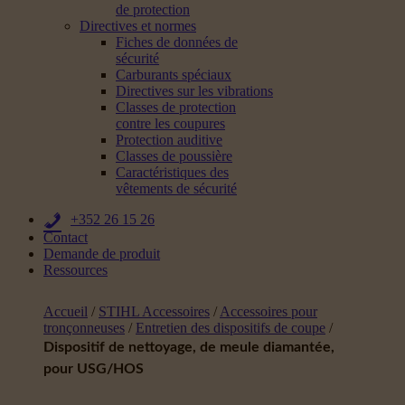
de protection
Directives et normes
Fiches de données de
sécurité
Carburants spéciaux
Directives sur les vibrations
Classes de protection
contre les coupures
Protection auditive
Classes de poussière
Caractéristiques des
vêtements de sécurité
+352 26 15 26
Contact
Demande de produit
Ressources
Accueil
/
STIHL Accessoires
/
Accessoires pour
tronçonneuses
/
Entretien des dispositifs de coupe
/
Dispositif de nettoyage, de meule diamantée,
pour USG/HOS