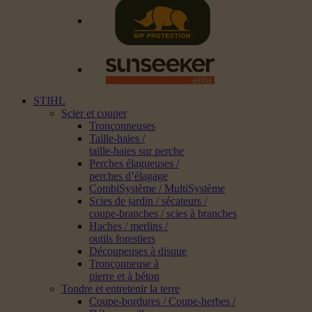
STIHL
Scier et couper
Tronçonneuses
Taille-haies /
taille-haies sur perche
Perches élagueuses /
perches d’élagage
CombiSystème / MultiSystème
Scies de jardin / sécateurs /
coupe-branches / scies à branches
Haches / merlins /
outils forestiers
Découpeuses à disque
Tronçonneuse à
pierre et à béton
Tondre et entretenir la terre
Coupe-bordures / Coupe-herbes /