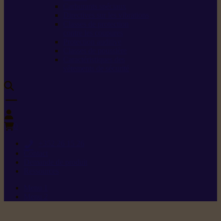
Carburants spéciaux
Directives sur les vibrations
Classes de protection
contre les coupures
Protection auditive
Classes de poussière
Caractéristiques des
vêtements de sécurité
0
+352 26 15 26
Contact
Demande de produit
Ressources
Menu 1
Menu 2