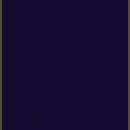
X5 Gen 2
X7 Gen 2
X7 Plus Gen 2
X9
X9 Plus
SILKY
Haches
Lames et pièces
Scies à perche
Scies fixes
Scies pliantes
FELCO
Sécateurs
Sécateur électrique portable
Scies à tirer
Outils de jardin
Outils de cuisine
Couteaux pour le greffage et la taille
Édition spéciale
ACCESSOIRES
Accessoires pour
Tronçonneuses
Taille-haies /
taille-haies sur perche
Coupe-bordures / coupes-herbes