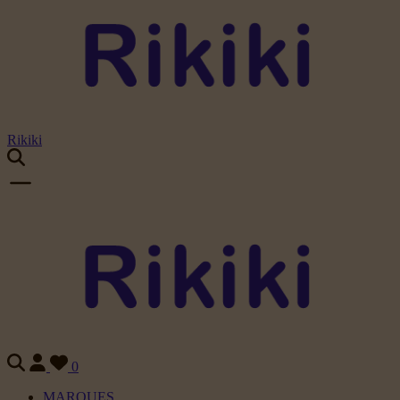
Rikiki
0
MARQUES