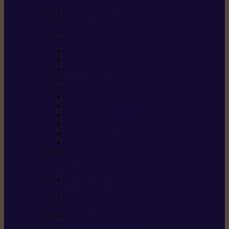
/ débroussailleuses
Souffleurs / aspirateurs
de feuilles
Perches élagueuses /
perches d’élagage
CombiSystème / MultiSystème
Tondeuses robots iMOW®
Tondeuses à gazon /
tondeuses mulching
Tracteurs tondeuses
Broyeurs
Motoculteurs / motobineuses
Pulvérisateurs / atomiseurs
Scarificateurs
Nettoyeurs haute pression
Aspirateurs eau / poussière
Tronçonneuse à pierre /
tronçonneuse à béton
Produits consommables
Huiles moteur /
huile-de-chaîne
Détergents /
Produits d’entretien
Bidons d’essence /
systèmes de remplissage