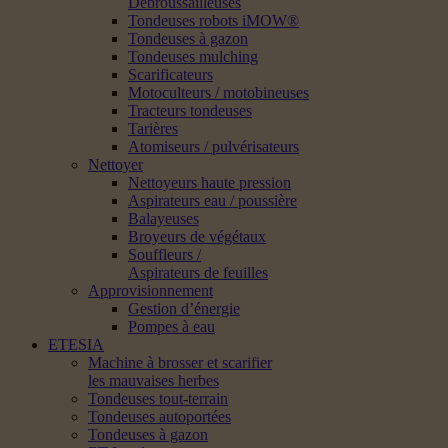
Débroussailleuses
Tondeuses robots iMOW®
Tondeuses à gazon
Tondeuses mulching
Scarificateurs
Motoculteurs / motobineuses
Tracteurs tondeuses
Tarières
Atomiseurs / pulvérisateurs
Nettoyer
Nettoyeurs haute pression
Aspirateurs eau / poussière
Balayeuses
Broyeurs de végétaux
Souffleurs /
Aspirateurs de feuilles
Approvisionnement
Gestion d’énergie
Pompes à eau
ETESIA
Machine à brosser et scarifier
les mauvaises herbes
Tondeuses tout-terrain
Tondeuses autoportées
Tondeuses à gazon