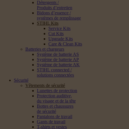
Détergents /
Produits d’entretien
Bidons d’essence /
systèmes de remplissage
STIHL Kits
Service Kits
Cut Kits
Upgrade Kits
Care & Clean Kits
Batteries et chargeurs
Système de batterie AS
Système de batterie AP
Système de batterie AK
STIHL connected /
solutions connectées
Sécurité
Vêtements de sécurité
Lunettes de protection
Protection auditive,
du visage et de la tête
Bottes et chaussures
de sécurité
Pantalons de travail
Gants de travail
T-shirts et vestes