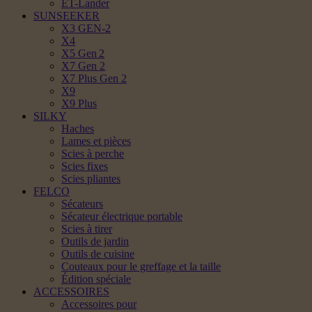
ET-Lander
SUNSEEKER
X3 GEN-2
X4
X5 Gen 2
X7 Gen 2
X7 Plus Gen 2
X9
X9 Plus
SILKY
Haches
Lames et pièces
Scies à perche
Scies fixes
Scies pliantes
FELCO
Sécateurs
Sécateur électrique portable
Scies à tirer
Outils de jardin
Outils de cuisine
Couteaux pour le greffage et la taille
Édition spéciale
ACCESSOIRES
Accessoires pour