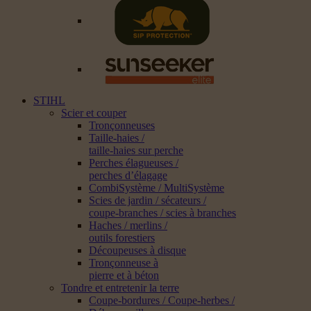
STIHL
Scier et couper
Tronçonneuses
Taille-haies /
taille-haies sur perche
Perches élagueuses /
perches d’élagage
CombiSystème / MultiSystème
Scies de jardin / sécateurs /
coupe-branches / scies à branches
Haches / merlins /
outils forestiers
Découpeuses à disque
Tronçonneuse à
pierre et à béton
Tondre et entretenir la terre
Coupe-bordures / Coupe-herbes /