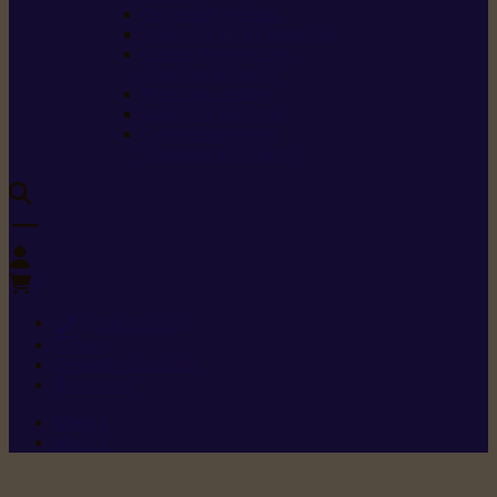
Carburants spéciaux
Directives sur les vibrations
Classes de protection
contre les coupures
Protection auditive
Classes de poussière
Caractéristiques des
vêtements de sécurité
0
+352 26 15 26
Contact
Demande de produit
Ressources
Menu 1
Menu 2