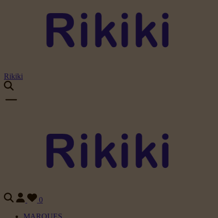
Rikiki
0
MARQUES