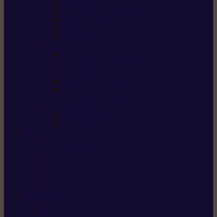
Scarificateurs
Motoculteurs / motobineuses
Tracteurs tondeuses
Tarières
Atomiseurs / pulvérisateurs
Nettoyer
Nettoyeurs haute pression
Aspirateurs eau / poussière
Balayeuses
Broyeurs de végétaux
Souffleurs /
Aspirateurs de feuilles
Approvisionnement
Gestion d’énergie
Pompes à eau
ETESIA
Machine à brosser et scarifier
les mauvaises herbes
Tondeuses tout-terrain
Tondeuses autoportées
Tondeuses à gazon
ET-Lander
SUNSEEKER
X3 GEN-2
X4