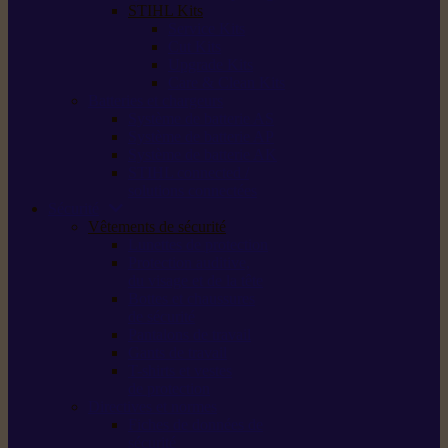
STIHL Kits
Service Kits
Cut Kits
Upgrade Kits
Care & Clean Kits
Batteries et chargeurs
Système de batterie AS
Système de batterie AP
Système de batterie AK
STIHL connected /
solutions connectées
Sécurité
Vêtements de sécurité
Lunettes de protection
Protection auditive,
du visage et de la tête
Bottes et chaussures
de sécurité
Pantalons de travail
Gants de travail
T-shirts et vestes
de protection
Directives et normes
Fiches de données de
sécurité