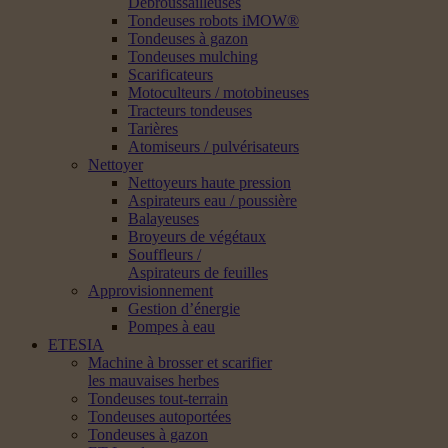
Débroussailleuses
Tondeuses robots iMOW®
Tondeuses à gazon
Tondeuses mulching
Scarificateurs
Motoculteurs / motobineuses
Tracteurs tondeuses
Tarières
Atomiseurs / pulvérisateurs
Nettoyer
Nettoyeurs haute pression
Aspirateurs eau / poussière
Balayeuses
Broyeurs de végétaux
Souffleurs /
Aspirateurs de feuilles
Approvisionnement
Gestion d’énergie
Pompes à eau
ETESIA
Machine à brosser et scarifier
les mauvaises herbes
Tondeuses tout-terrain
Tondeuses autoportées
Tondeuses à gazon