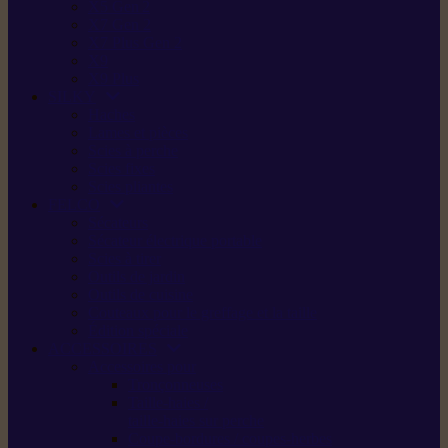
X5 Gen 2
X7 Gen 2
X7 Plus Gen 2
X9
X9 Plus
SILKY
Haches
Lames et pièces
Scies à perche
Scies fixes
Scies pliantes
FELCO
Sécateurs
Sécateur électrique portable
Scies à tirer
Outils de jardin
Outils de cuisine
Couteaux pour le greffage et la taille
Édition spéciale
ACCESSOIRES
Accessoires pour
Tronçonneuses
Taille-haies /
taille-haies sur perche
Coupe-bordures / coupes-herbes