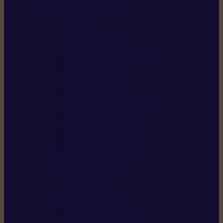
/ débroussailleuses
Souffleurs / aspirateurs
de feuilles
Perches élagueuses /
perches d’élagage
CombiSystème / MultiSystème
Tondeuses robots iMOW®
Tondeuses à gazon /
tondeuses mulching
Tracteurs tondeuses
Broyeurs
Motoculteurs / motobineuses
Pulvérisateurs / atomiseurs
Scarificateurs
Nettoyeurs haute pression
Aspirateurs eau / poussière
Tronçonneuse à pierre /
tronçonneuse à béton
Produits consommables
Huiles moteur /
huile-de-chaîne
Détergents /
Produits d’entretien
Bidons d’essence /
systèmes de remplissage