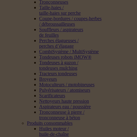
Tronçonneuses
Taille-haies /
taille-haies sur perche
Coupe-bordures / coupes-herbes
/ débroussailleuses
Souffleurs / aspirateurs
de feuilles
Perches élagueuses /
perches d’élagage
CombiSystème / MultiSystème
Tondeuses robots iMOW®
Tondeuses à gazon /
tondeuses mulching
Tracteurs tondeuses
Broyeurs
Motoculteurs / motobineuses
Pulvérisateurs / atomiseurs
Scarificateurs
Nettoyeurs haute pression
Aspirateurs eau / poussière
Tronçonneuse à pierre /
tronçonneuse à béton
Produits consommables
Huiles moteur /
huile-de-chaîne