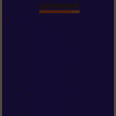
STIHL
Scier et couper
Tronçonneuses
Taille-haies /
taille-haies sur perche
Perches élagueuses /
perches d’élagage
CombiSystème / MultiSystème
Scies de jardin / sécateurs /
coupe-branches / scies à branches
Haches / merlins /
outils forestiers
Découpeuses à disque
Tronçonneuse à
pierre et à béton
Tondre et entretenir la terre
Coupe-bordures / Coupe-herbes /
Débroussailleuses
Tondeuses robots iMOW®
Tondeuses à gazon
Tondeuses mulching