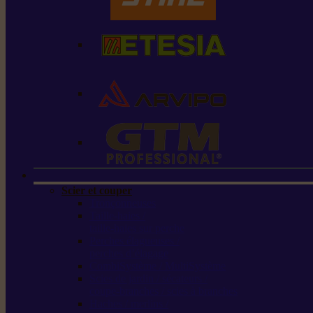
Scier et couper
Tronçonneuses
Taille-haies /
taille-haies sur perche
Perches élagueuses /
perches d’élagage
CombiSystème / MultiSystème
Scies de jardin / sécateurs /
coupe-branches / scies à branches
Haches / merlins /