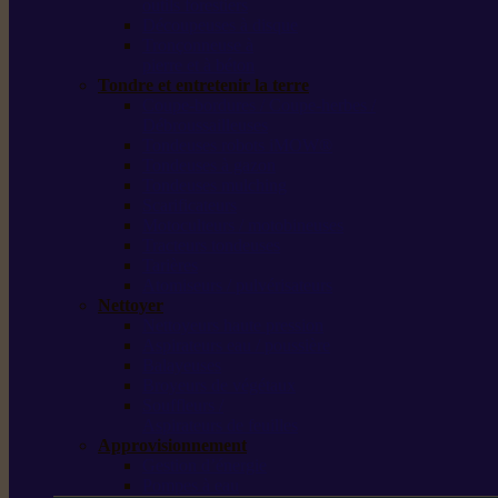
outils forestiers
Découpeuses à disque
Tronçonneuse à
pierre et à béton
Tondre et entretenir la terre
Coupe-bordures / Coupe-herbes /
Débroussailleuses
Tondeuses robots iMOW®
Tondeuses à gazon
Tondeuses mulching
Scarificateurs
Motoculteurs / motobineuses
Tracteurs tondeuses
Tarières
Atomiseurs / pulvérisateurs
Nettoyer
Nettoyeurs haute pression
Aspirateurs eau / poussière
Balayeuses
Broyeurs de végétaux
Souffleurs /
Aspirateurs de feuilles
Approvisionnement
Gestion d’énergie
Pompes à eau