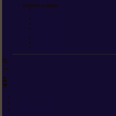
de protection
Directives et normes
Fiches de données de
sécurité
Carburants spéciaux
Directives sur les vibrations
Classes de protection
contre les coupures
Protection auditive
Classes de poussière
Caractéristiques des
vêtements de sécurité
0
+352 26 15 26
Contact
Demande de produit