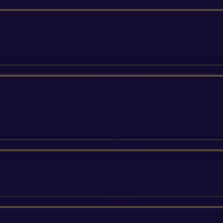
ETESIA
SUNSEEKER
SILKY
FELCO