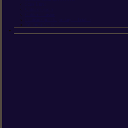
Scies à tirer
Outils de jardin
Outils de cuisine
Couteaux pour le greffage et la taille
Édition spéciale