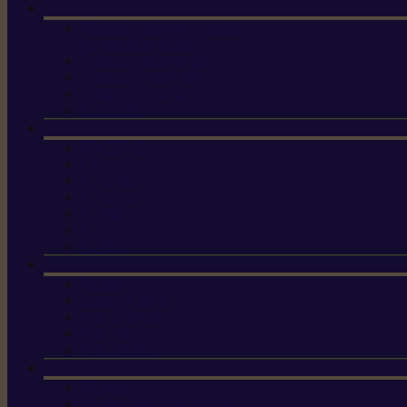
Machine à brosser et scarifier
les mauvaises herbes
Tondeuses tout-terrain
Tondeuses autoportées
Tondeuses à gazon
ET-Lander
X3 GEN-2
X4
X5 Gen 2
X7 Gen 2
X7 Plus Gen 2
X9
X9 Plus
Haches
Lames et pièces
Scies à perche
Scies fixes
Scies pliantes
Sécateurs
Sécateur électrique portable