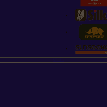
STIHL