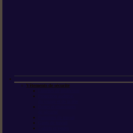
Vêtements de sécurité
Lunettes de protection
Protection auditive,
du visage et de la tête
Bottes et chaussures
de sécurité
Pantalons de travail
Gants de travail
T-shirts et vestes