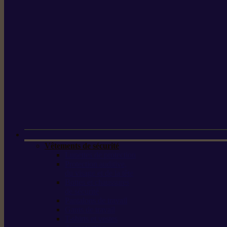
Vêtements de sécurité
Lunettes de protection
Protection auditive,
du visage et de la tête
Bottes et chaussures
de sécurité
Pantalons de travail
Gants de travail
T-shirts et vestes