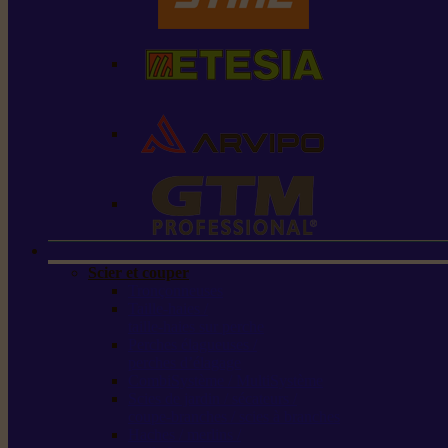
Scier et couper
Tronçonneuses
Taille-haies /
taille-haies sur perche
Perches élagueuses /
perches d’élagage
CombiSystème / MultiSystème
Scies de jardin / sécateurs /
coupe-branches / scies à branches
Haches / merlins /