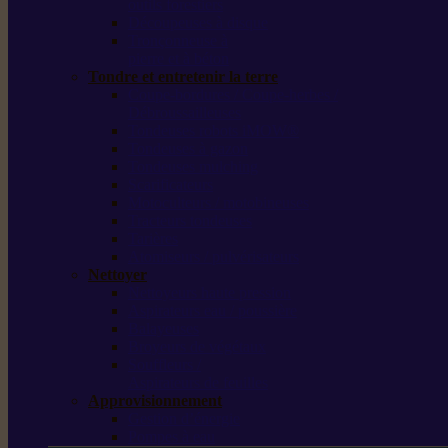
outils forestiers
Découpeuses à disque
Tronçonneuse à
pierre et à béton
Tondre et entretenir la terre
Coupe-bordures / Coupe-herbes /
Débroussailleuses
Tondeuses robots iMOW®
Tondeuses à gazon
Tondeuses mulching
Scarificateurs
Motoculteurs / motobineuses
Tracteurs tondeuses
Tarières
Atomiseurs / pulvérisateurs
Nettoyer
Nettoyeurs haute pression
Aspirateurs eau / poussière
Balayeuses
Broyeurs de végétaux
Souffleurs /
Aspirateurs de feuilles
Approvisionnement
Gestion d’énergie
Pompes à eau