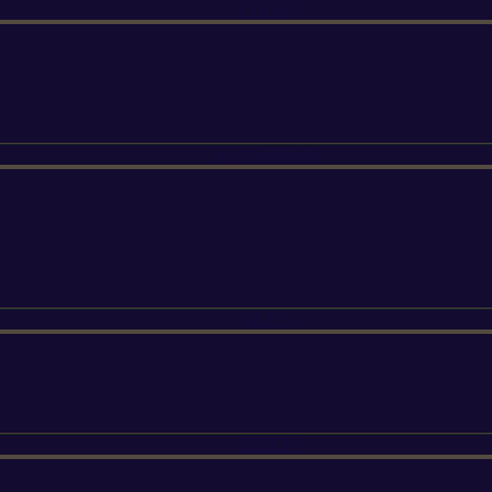
ETESIA
SUNSEEKER
SILKY
FELCO