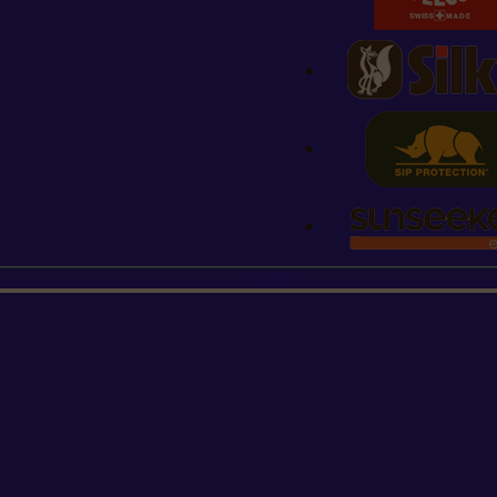
STIHL