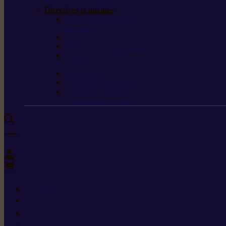
de protection
Directives et normes
Fiches de données de
sécurité
Carburants spéciaux
Directives sur les vibrations
Classes de protection
contre les coupures
Protection auditive
Classes de poussière
Caractéristiques des
vêtements de sécurité
0
+352 26 15 26
Contact
Demande de produit