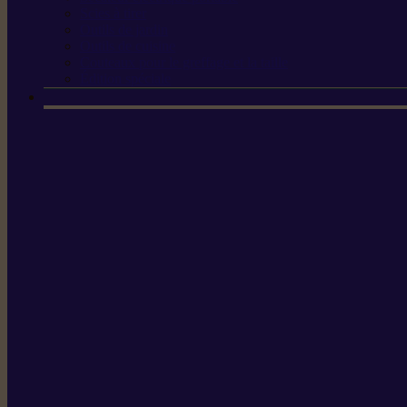
Scies à tirer
Outils de jardin
Outils de cuisine
Couteaux pour le greffage et la taille
Édition spéciale