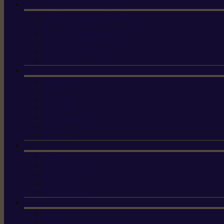
Machine à brosser et scarifier
les mauvaises herbes
Tondeuses tout-terrain
Tondeuses autoportées
Tondeuses à gazon
ET-Lander
X3 GEN-2
X4
X5 Gen 2
X7 Gen 2
X7 Plus Gen 2
X9
X9 Plus
Haches
Lames et pièces
Scies à perche
Scies fixes
Scies pliantes
Sécateurs
Sécateur électrique portable