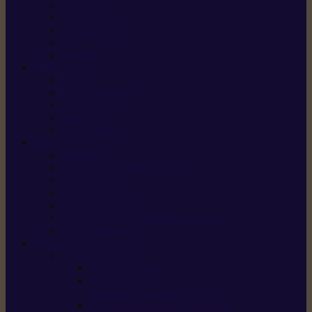
X5 Gen 2
X7 Gen 2
X7 Plus Gen 2
X9
X9 Plus
SILKY
Haches
Lames et pièces
Scies à perche
Scies fixes
Scies pliantes
FELCO
Sécateurs
Sécateur électrique portable
Scies à tirer
Outils de jardin
Outils de cuisine
Couteaux pour le greffage et la taille
Édition spéciale
ACCESSOIRES
Accessoires pour
Tronçonneuses
Taille-haies /
taille-haies sur perche
Coupe-bordures / coupes-herbes