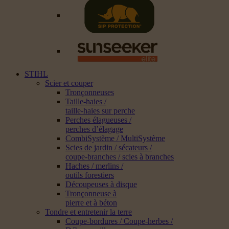
STIHL
Scier et couper
Tronçonneuses
Taille-haies /
taille-haies sur perche
Perches élagueuses /
perches d’élagage
CombiSystème / MultiSystème
Scies de jardin / sécateurs /
coupe-branches / scies à branches
Haches / merlins /
outils forestiers
Découpeuses à disque
Tronçonneuse à
pierre et à béton
Tondre et entretenir la terre
Coupe-bordures / Coupe-herbes /