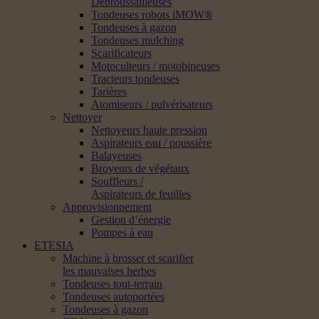
Débroussailleuses
Tondeuses robots iMOW®
Tondeuses à gazon
Tondeuses mulching
Scarificateurs
Motoculteurs / motobineuses
Tracteurs tondeuses
Tarières
Atomiseurs / pulvérisateurs
Nettoyer
Nettoyeurs haute pression
Aspirateurs eau / poussière
Balayeuses
Broyeurs de végétaux
Souffleurs /
Aspirateurs de feuilles
Approvisionnement
Gestion d’énergie
Pompes à eau
ETESIA
Machine à brosser et scarifier
les mauvaises herbes
Tondeuses tout-terrain
Tondeuses autoportées
Tondeuses à gazon