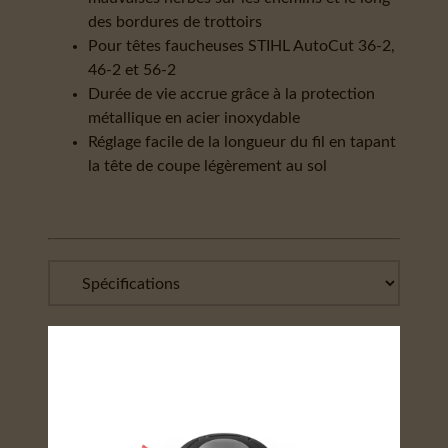
des bordures de trottoirs
Pour têtes faucheuses STIHL AutoCut 36-2,
46-2 et 56-2
Durée de vie accrue grâce à la protection
métallique en acier inoxydable
Réglage facile de la longueur du fil en tapant
la tête de coupe légèrement au sol