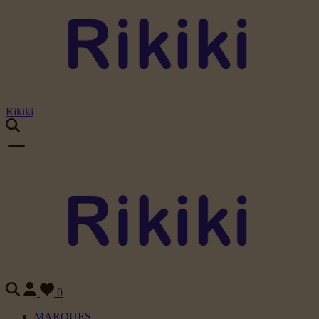
Rikiki
0
MARQUES