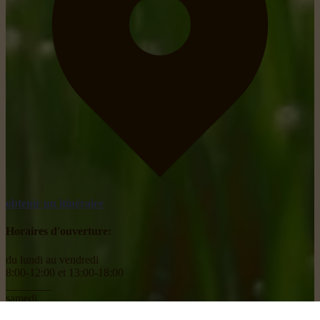
obtenir un itinéraire
Horaires d'ouverture:
du lundi au vendredi
8:00-12:00 et 13:00-18:00
________
samedi
8:00-18:00