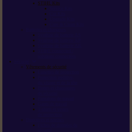
STIHL Kits
Service Kits
Cut Kits
Upgrade Kits
Care & Clean Kits
Batteries et chargeurs
Système de batterie AS
Système de batterie AP
Système de batterie AK
STIHL connected /
solutions connectées
Sécurité
Vêtements de sécurité
Lunettes de protection
Protection auditive,
du visage et de la tête
Bottes et chaussures
de sécurité
Pantalons de travail
Gants de travail
T-shirts et vestes
de protection
Directives et normes
Fiches de données de
sécurité