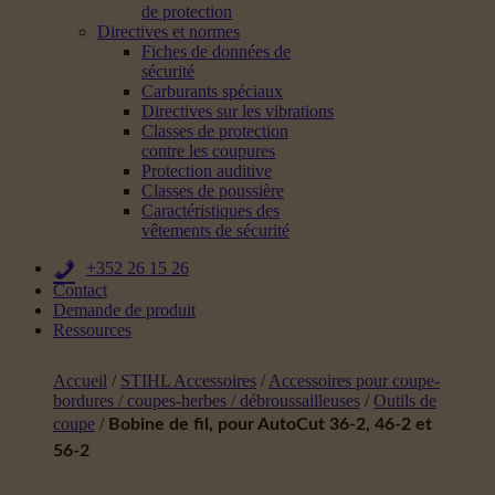
de protection
Directives et normes
Fiches de données de
sécurité
Carburants spéciaux
Directives sur les vibrations
Classes de protection
contre les coupures
Protection auditive
Classes de poussière
Caractéristiques des
vêtements de sécurité
+352 26 15 26
Contact
Demande de produit
Ressources
Accueil
/
STIHL Accessoires
/
Accessoires pour coupe-
bordures / coupes-herbes / débroussailleuses
/
Outils de
coupe
/
Bobine de fil, pour AutoCut 36-2, 46-2 et
56-2