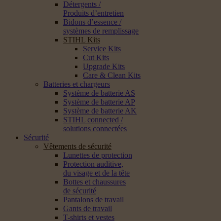
Détergents /
Produits d’entretien
Bidons d’essence /
systèmes de remplissage
STIHL Kits
Service Kits
Cut Kits
Upgrade Kits
Care & Clean Kits
Batteries et chargeurs
Système de batterie AS
Système de batterie AP
Système de batterie AK
STIHL connected /
solutions connectées
Sécurité
Vêtements de sécurité
Lunettes de protection
Protection auditive,
du visage et de la tête
Bottes et chaussures
de sécurité
Pantalons de travail
Gants de travail
T-shirts et vestes