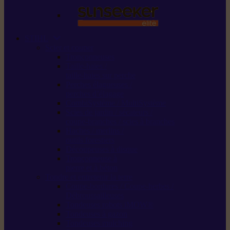
STIHL
Scier et couper
Tronçonneuses
Taille-haies /
taille-haies sur perche
Perches élagueuses /
perches d’élagage
CombiSystème / MultiSystème
Scies de jardin / sécateurs /
coupe-branches / scies à branches
Haches / merlins /
outils forestiers
Découpeuses à disque
Tronçonneuse à
pierre et à béton
Tondre et entretenir la terre
Coupe-bordures / Coupe-herbes /
Débroussailleuses
Tondeuses robots iMOW®
Tondeuses à gazon
Tondeuses mulching