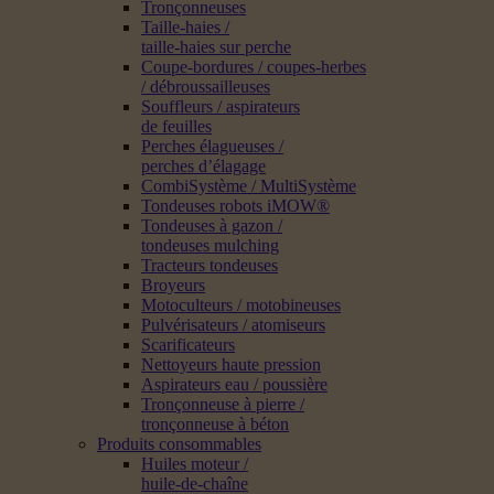
Tronçonneuses
Taille-haies /
taille-haies sur perche
Coupe-bordures / coupes-herbes
/ débroussailleuses
Souffleurs / aspirateurs
de feuilles
Perches élagueuses /
perches d’élagage
CombiSystème / MultiSystème
Tondeuses robots iMOW®
Tondeuses à gazon /
tondeuses mulching
Tracteurs tondeuses
Broyeurs
Motoculteurs / motobineuses
Pulvérisateurs / atomiseurs
Scarificateurs
Nettoyeurs haute pression
Aspirateurs eau / poussière
Tronçonneuse à pierre /
tronçonneuse à béton
Produits consommables
Huiles moteur /
huile-de-chaîne