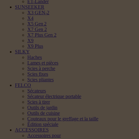
ET-Lander
SUNSEEKER
X3 GEN-2
X4
X5 Gen 2
X7 Gen 2
X7 Plus Gen 2
X9
X9 Plus
SILKY
Haches
Lames et pièces
Scies à perche
Scies fixes
Scies pliantes
FELCO
Sécateurs
Sécateur électrique portable
Scies à tirer
Outils de jardin
Outils de cuisine
Couteaux pour le greffage et la taille
Édition spéciale
ACCESSOIRES
Accessoires pour