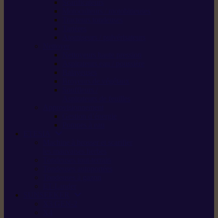
Scarificateurs
Motoculteurs / motobineuses
Tracteurs tondeuses
Tarières
Atomiseurs / pulvérisateurs
Nettoyer
Nettoyeurs haute pression
Aspirateurs eau / poussière
Balayeuses
Broyeurs de végétaux
Souffleurs /
Aspirateurs de feuilles
Approvisionnement
Gestion d’énergie
Pompes à eau
ETESIA
Machine à brosser et scarifier
les mauvaises herbes
Tondeuses tout-terrain
Tondeuses autoportées
Tondeuses à gazon
ET-Lander
SUNSEEKER
X3 GEN-2
X4