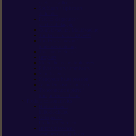
/ débroussailleuses
Souffleurs / aspirateurs
de feuilles
Perches élagueuses /
perches d’élagage
CombiSystème / MultiSystème
Tondeuses robots iMOW®
Tondeuses à gazon /
tondeuses mulching
Tracteurs tondeuses
Broyeurs
Motoculteurs / motobineuses
Pulvérisateurs / atomiseurs
Scarificateurs
Nettoyeurs haute pression
Aspirateurs eau / poussière
Tronçonneuse à pierre /
tronçonneuse à béton
Produits consommables
Huiles moteur /
huile-de-chaîne
Détergents /
Produits d’entretien
Bidons d’essence /
systèmes de remplissage