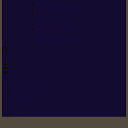
Carburants spéciaux
Directives sur les vibrations
Classes de protection
contre les coupures
Protection auditive
Classes de poussière
Caractéristiques des
vêtements de sécurité
0
+352 26 15 26
Contact
Demande de produit
Ressources
Menu 1
Menu 2