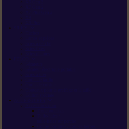
X5 Gen 2
X7 Gen 2
X7 Plus Gen 2
X9
X9 Plus
SILKY
Haches
Lames et pièces
Scies à perche
Scies fixes
Scies pliantes
FELCO
Sécateurs
Sécateur électrique portable
Scies à tirer
Outils de jardin
Outils de cuisine
Couteaux pour le greffage et la taille
Édition spéciale
ACCESSOIRES
Accessoires pour
Tronçonneuses
Taille-haies /
taille-haies sur perche
Coupe-bordures / coupes-herbes