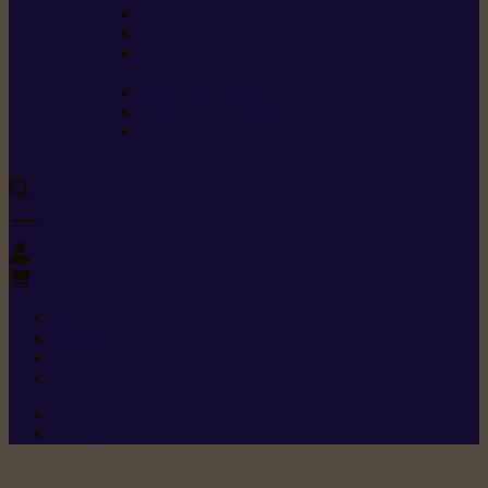
Carburants spéciaux
Directives sur les vibrations
Classes de protection
contre les coupures
Protection auditive
Classes de poussière
Caractéristiques des
vêtements de sécurité
0
+352 26 15 26
Contact
Demande de produit
Ressources
Menu 1
Menu 2