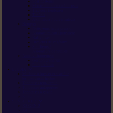
Scarificateurs
Motoculteurs / motobineuses
Tracteurs tondeuses
Tarières
Atomiseurs / pulvérisateurs
Nettoyer
Nettoyeurs haute pression
Aspirateurs eau / poussière
Balayeuses
Broyeurs de végétaux
Souffleurs /
Aspirateurs de feuilles
Approvisionnement
Gestion d’énergie
Pompes à eau
ETESIA
Machine à brosser et scarifier
les mauvaises herbes
Tondeuses tout-terrain
Tondeuses autoportées
Tondeuses à gazon
ET-Lander
SUNSEEKER
X3 GEN-2
X4