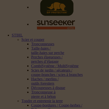
STIHL
Scier et couper
Tronçonneuses
Taille-haies /
taille-haies sur perche
Perches élagueuses /
perches d’élagage
CombiSystème / MultiSystème
Scies de jardin / sécateurs /
coupe-branches / scies à branches
Haches / merlins /
outils forestiers
Découpeuses à disque
Tronçonneuse à
pierre et à béton
Tondre et entretenir la terre
Coupe-bordures / Coupe-herbes /