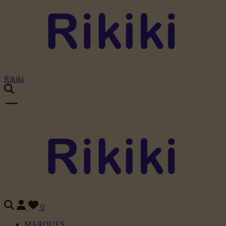
Rikiki
0
MARQUES