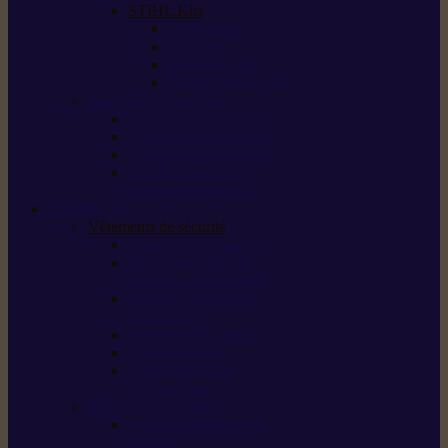
STIHL Kits
Service Kits
Cut Kits
Upgrade Kits
Care & Clean Kits
Batteries et chargeurs
Système de batterie AS
Système de batterie AP
Système de batterie AK
STIHL connected /
solutions connectées
Sécurité
Vêtements de sécurité
Lunettes de protection
Protection auditive,
du visage et de la tête
Bottes et chaussures
de sécurité
Pantalons de travail
Gants de travail
T-shirts et vestes
de protection
Directives et normes
Fiches de données de
sécurité