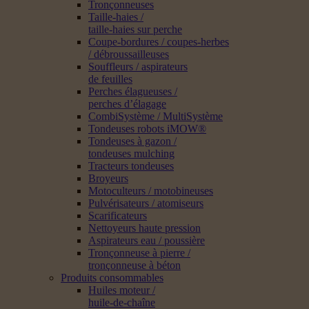
Tronçonneuses
Taille-haies /
taille-haies sur perche
Coupe-bordures / coupes-herbes
/ débroussailleuses
Souffleurs / aspirateurs
de feuilles
Perches élagueuses /
perches d’élagage
CombiSystème / MultiSystème
Tondeuses robots iMOW®
Tondeuses à gazon /
tondeuses mulching
Tracteurs tondeuses
Broyeurs
Motoculteurs / motobineuses
Pulvérisateurs / atomiseurs
Scarificateurs
Nettoyeurs haute pression
Aspirateurs eau / poussière
Tronçonneuse à pierre /
tronçonneuse à béton
Produits consommables
Huiles moteur /
huile-de-chaîne