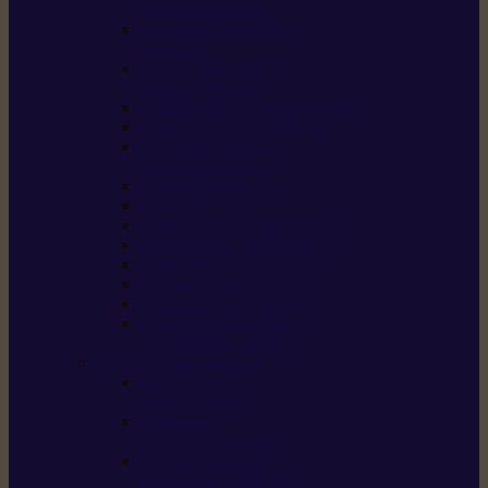
/ débroussailleuses
Souffleurs / aspirateurs
de feuilles
Perches élagueuses /
perches d’élagage
CombiSystème / MultiSystème
Tondeuses robots iMOW®
Tondeuses à gazon /
tondeuses mulching
Tracteurs tondeuses
Broyeurs
Motoculteurs / motobineuses
Pulvérisateurs / atomiseurs
Scarificateurs
Nettoyeurs haute pression
Aspirateurs eau / poussière
Tronçonneuse à pierre /
tronçonneuse à béton
Produits consommables
Huiles moteur /
huile-de-chaîne
Détergents /
Produits d’entretien
Bidons d’essence /
systèmes de remplissage