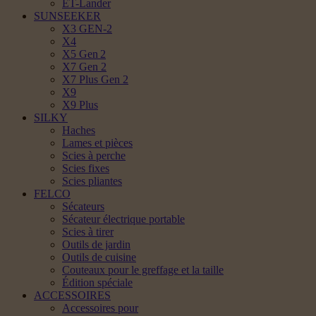
ET-Lander
SUNSEEKER
X3 GEN-2
X4
X5 Gen 2
X7 Gen 2
X7 Plus Gen 2
X9
X9 Plus
SILKY
Haches
Lames et pièces
Scies à perche
Scies fixes
Scies pliantes
FELCO
Sécateurs
Sécateur électrique portable
Scies à tirer
Outils de jardin
Outils de cuisine
Couteaux pour le greffage et la taille
Édition spéciale
ACCESSOIRES
Accessoires pour