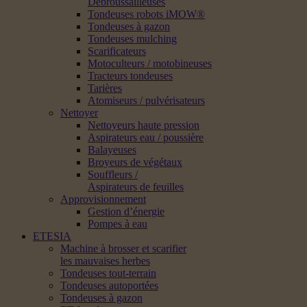
Débroussailleuses
Tondeuses robots iMOW®
Tondeuses à gazon
Tondeuses mulching
Scarificateurs
Motoculteurs / motobineuses
Tracteurs tondeuses
Tarières
Atomiseurs / pulvérisateurs
Nettoyer
Nettoyeurs haute pression
Aspirateurs eau / poussière
Balayeuses
Broyeurs de végétaux
Souffleurs /
Aspirateurs de feuilles
Approvisionnement
Gestion d’énergie
Pompes à eau
ETESIA
Machine à brosser et scarifier
les mauvaises herbes
Tondeuses tout-terrain
Tondeuses autoportées
Tondeuses à gazon