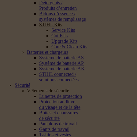
Détergents /
Produits d’entretien
Bidons d’essence /
systèmes de remplissage
STIHL Kits
Service Kits
Cut Kits
Upgrade Kits
Care & Clean Kits
Batteries et chargeurs
Système de batterie AS
Système de batterie AP
Système de batterie AK
STIHL connected /
solutions connectées
Sécurité
Vêtements de sécurité
Lunettes de protection
Protection auditive,
du visage et de la tête
Bottes et chaussures
de sécurité
Pantalons de travail
Gants de travail
T-shirts et vestes