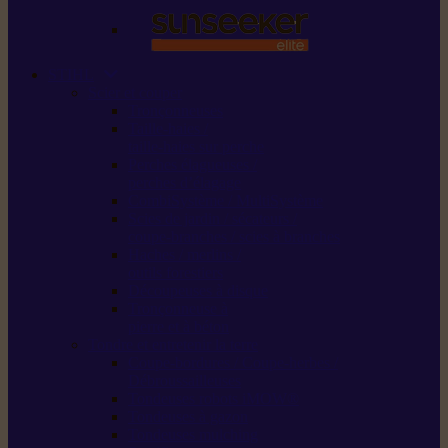
STIHL
Scier et couper
Tronçonneuses
Taille-haies /
taille-haies sur perche
Perches élagueuses /
perches d’élagage
CombiSystème / MultiSystème
Scies de jardin / sécateurs /
coupe-branches / scies à branches
Haches / merlins /
outils forestiers
Découpeuses à disque
Tronçonneuse à
pierre et à béton
Tondre et entretenir la terre
Coupe-bordures / Coupe-herbes /
Débroussailleuses
Tondeuses robots iMOW®
Tondeuses à gazon
Tondeuses mulching