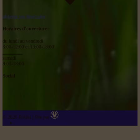
obtenir un itinéraire
Horaires d'ouverture:
du lundi au vendredi
8:00-12:00 et 13:00-18:00
________
samedi
8:00-18:00
Social
© 2026 Rikiki
|
Site par
Politique de Confidentialité