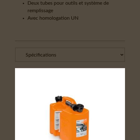
Deux tubes pour outils et système de
remplissage
Avec homologation UN