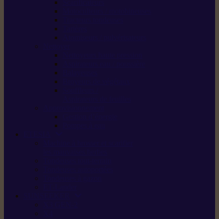
Scarificateurs
Motoculteurs / motobineuses
Tracteurs tondeuses
Tarières
Atomiseurs / pulvérisateurs
Nettoyer
Nettoyeurs haute pression
Aspirateurs eau / poussière
Balayeuses
Broyeurs de végétaux
Souffleurs /
Aspirateurs de feuilles
Approvisionnement
Gestion d’énergie
Pompes à eau
ETESIA
Machine à brosser et scarifier
les mauvaises herbes
Tondeuses tout-terrain
Tondeuses autoportées
Tondeuses à gazon
ET-Lander
SUNSEEKER
X3 GEN-2
X4