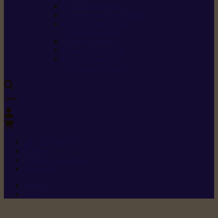
Carburants spéciaux
Directives sur les vibrations
Classes de protection
contre les coupures
Protection auditive
Classes de poussière
Caractéristiques des
vêtements de sécurité
0
+352 26 15 26
Contact
Demande de produit
Ressources
Menu 1
Menu 2