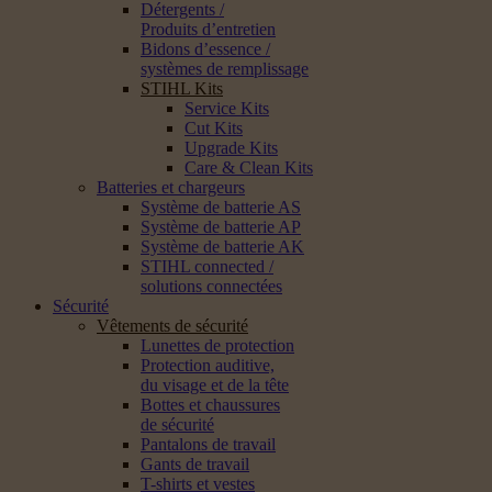
Détergents /
Produits d’entretien
Bidons d’essence /
systèmes de remplissage
STIHL Kits
Service Kits
Cut Kits
Upgrade Kits
Care & Clean Kits
Batteries et chargeurs
Système de batterie AS
Système de batterie AP
Système de batterie AK
STIHL connected /
solutions connectées
Sécurité
Vêtements de sécurité
Lunettes de protection
Protection auditive,
du visage et de la tête
Bottes et chaussures
de sécurité
Pantalons de travail
Gants de travail
T-shirts et vestes