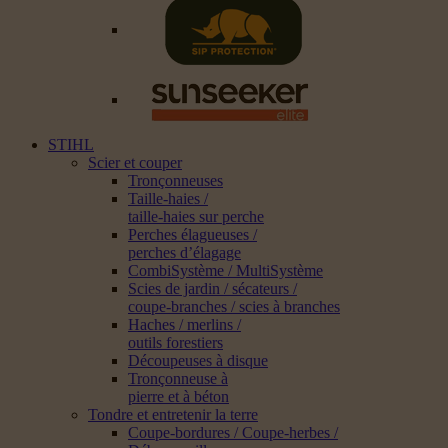
STIHL
Scier et couper
Tronçonneuses
Taille-haies /
taille-haies sur perche
Perches élagueuses /
perches d’élagage
CombiSystème / MultiSystème
Scies de jardin / sécateurs /
coupe-branches / scies à branches
Haches / merlins /
outils forestiers
Découpeuses à disque
Tronçonneuse à
pierre et à béton
Tondre et entretenir la terre
Coupe-bordures / Coupe-herbes /