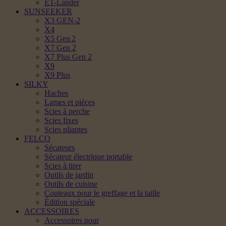
ET-Lander
SUNSEEKER
X3 GEN-2
X4
X5 Gen 2
X7 Gen 2
X7 Plus Gen 2
X9
X9 Plus
SILKY
Haches
Lames et pièces
Scies à perche
Scies fixes
Scies pliantes
FELCO
Sécateurs
Sécateur électrique portable
Scies à tirer
Outils de jardin
Outils de cuisine
Couteaux pour le greffage et la taille
Édition spéciale
ACCESSOIRES
Accessoires pour