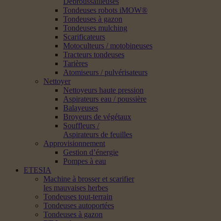
Débroussailleuses
Tondeuses robots iMOW®
Tondeuses à gazon
Tondeuses mulching
Scarificateurs
Motoculteurs / motobineuses
Tracteurs tondeuses
Tarières
Atomiseurs / pulvérisateurs
Nettoyer
Nettoyeurs haute pression
Aspirateurs eau / poussière
Balayeuses
Broyeurs de végétaux
Souffleurs /
Aspirateurs de feuilles
Approvisionnement
Gestion d’énergie
Pompes à eau
ETESIA
Machine à brosser et scarifier
les mauvaises herbes
Tondeuses tout-terrain
Tondeuses autoportées
Tondeuses à gazon