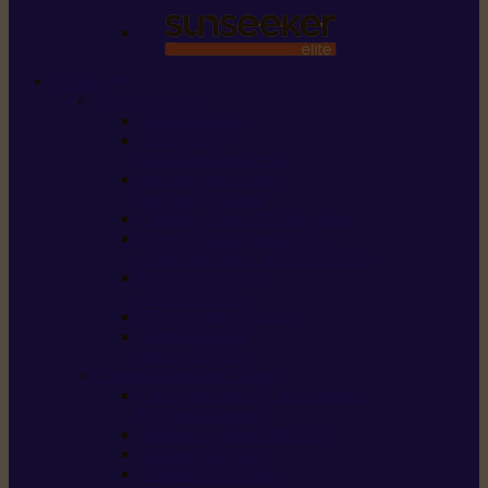
STIHL
Scier et couper
Tronçonneuses
Taille-haies /
taille-haies sur perche
Perches élagueuses /
perches d’élagage
CombiSystème / MultiSystème
Scies de jardin / sécateurs /
coupe-branches / scies à branches
Haches / merlins /
outils forestiers
Découpeuses à disque
Tronçonneuse à
pierre et à béton
Tondre et entretenir la terre
Coupe-bordures / Coupe-herbes /
Débroussailleuses
Tondeuses robots iMOW®
Tondeuses à gazon
Tondeuses mulching