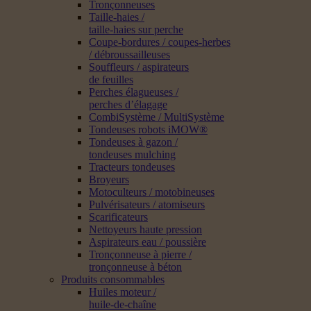
Tronçonneuses
Taille-haies /
taille-haies sur perche
Coupe-bordures / coupes-herbes
/ débroussailleuses
Souffleurs / aspirateurs
de feuilles
Perches élagueuses /
perches d’élagage
CombiSystème / MultiSystème
Tondeuses robots iMOW®
Tondeuses à gazon /
tondeuses mulching
Tracteurs tondeuses
Broyeurs
Motoculteurs / motobineuses
Pulvérisateurs / atomiseurs
Scarificateurs
Nettoyeurs haute pression
Aspirateurs eau / poussière
Tronçonneuse à pierre /
tronçonneuse à béton
Produits consommables
Huiles moteur /
huile-de-chaîne