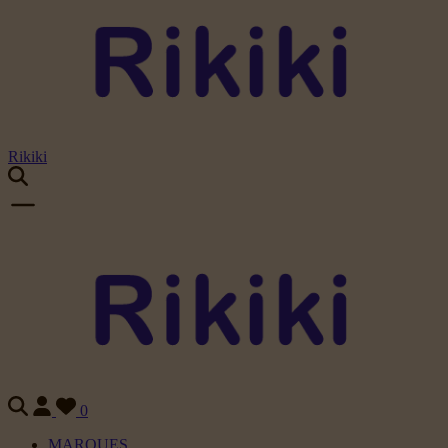
Rikiki
0
MARQUES