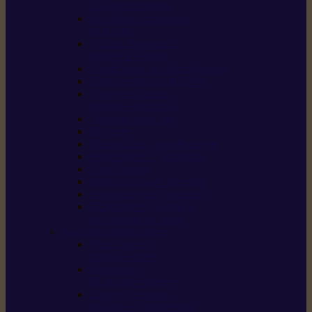
/ débroussailleuses
Souffleurs / aspirateurs
de feuilles
Perches élagueuses /
perches d’élagage
CombiSystème / MultiSystème
Tondeuses robots iMOW®
Tondeuses à gazon /
tondeuses mulching
Tracteurs tondeuses
Broyeurs
Motoculteurs / motobineuses
Pulvérisateurs / atomiseurs
Scarificateurs
Nettoyeurs haute pression
Aspirateurs eau / poussière
Tronçonneuse à pierre /
tronçonneuse à béton
Produits consommables
Huiles moteur /
huile-de-chaîne
Détergents /
Produits d’entretien
Bidons d’essence /
systèmes de remplissage