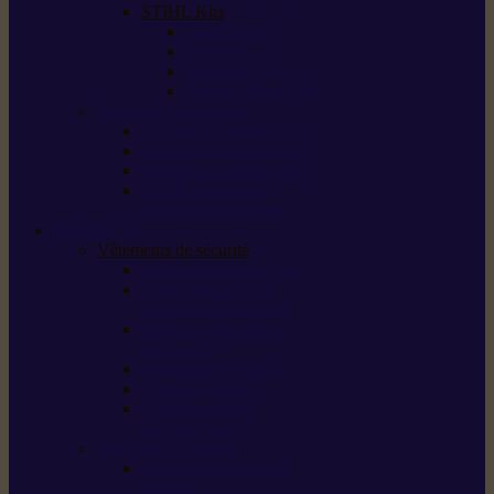
STIHL Kits
Service Kits
Cut Kits
Upgrade Kits
Care & Clean Kits
Batteries et chargeurs
Système de batterie AS
Système de batterie AP
Système de batterie AK
STIHL connected /
solutions connectées
Sécurité
Vêtements de sécurité
Lunettes de protection
Protection auditive,
du visage et de la tête
Bottes et chaussures
de sécurité
Pantalons de travail
Gants de travail
T-shirts et vestes
de protection
Directives et normes
Fiches de données de
sécurité