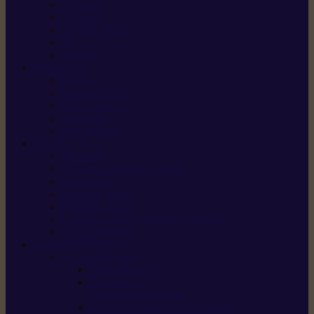
X5 Gen 2
X7 Gen 2
X7 Plus Gen 2
X9
X9 Plus
SILKY
Haches
Lames et pièces
Scies à perche
Scies fixes
Scies pliantes
FELCO
Sécateurs
Sécateur électrique portable
Scies à tirer
Outils de jardin
Outils de cuisine
Couteaux pour le greffage et la taille
Édition spéciale
ACCESSOIRES
Accessoires pour
Tronçonneuses
Taille-haies /
taille-haies sur perche
Coupe-bordures / coupes-herbes