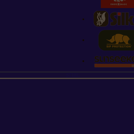
STIHL