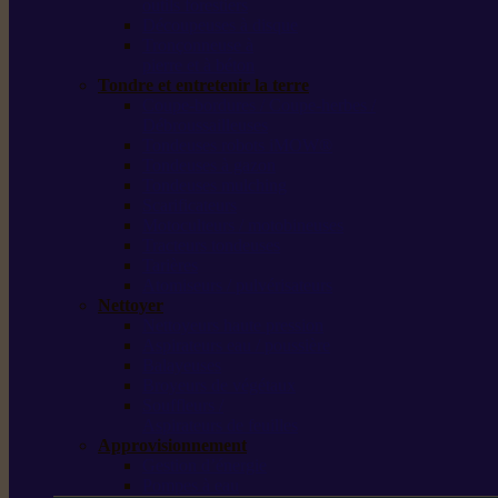
outils forestiers
Découpeuses à disque
Tronçonneuse à
pierre et à béton
Tondre et entretenir la terre
Coupe-bordures / Coupe-herbes /
Débroussailleuses
Tondeuses robots iMOW®
Tondeuses à gazon
Tondeuses mulching
Scarificateurs
Motoculteurs / motobineuses
Tracteurs tondeuses
Tarières
Atomiseurs / pulvérisateurs
Nettoyer
Nettoyeurs haute pression
Aspirateurs eau / poussière
Balayeuses
Broyeurs de végétaux
Souffleurs /
Aspirateurs de feuilles
Approvisionnement
Gestion d’énergie
Pompes à eau