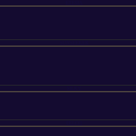
ETESIA
SUNSEEKER
SILKY
FELCO