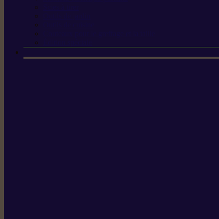
Scies à tirer
Outils de jardin
Outils de cuisine
Couteaux pour le greffage et la taille
Édition spéciale