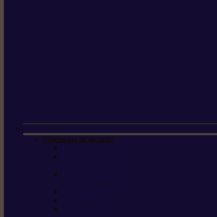
Vêtements de sécurité
Lunettes de protection
Protection auditive,
du visage et de la tête
Bottes et chaussures
de sécurité
Pantalons de travail
Gants de travail
T-shirts et vestes