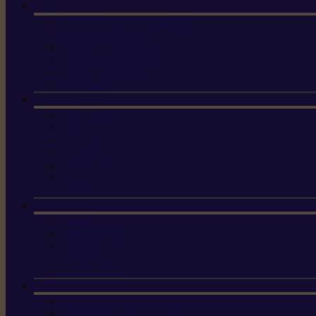
Machine à brosser et scarifier
les mauvaises herbes
Tondeuses tout-terrain
Tondeuses autoportées
Tondeuses à gazon
ET-Lander
X3 GEN-2
X4
X5 Gen 2
X7 Gen 2
X7 Plus Gen 2
X9
X9 Plus
Haches
Lames et pièces
Scies à perche
Scies fixes
Scies pliantes
Sécateurs
Sécateur électrique portable