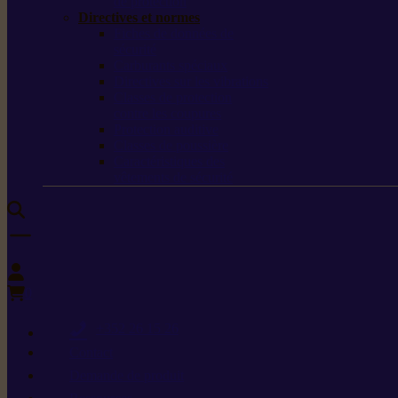
de protection
Directives et normes
Fiches de données de
sécurité
Carburants spéciaux
Directives sur les vibrations
Classes de protection
contre les coupures
Protection auditive
Classes de poussière
Caractéristiques des
vêtements de sécurité
0
+352 26 15 26
Contact
Demande de produit