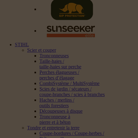
STIHL
Scier et couper
Tronçonneuses
Taille-haies /
taille-haies sur perche
Perches élagueuses /
perches d’élagage
CombiSystème / MultiSystème
Scies de jardin / sécateurs /
coupe-branches / scies à branches
Haches / merlins /
outils forestiers
Découpeuses à disque
Tronçonneuse à
pierre et à béton
Tondre et entretenir la terre
Coupe-bordures / Coupe-herbes /