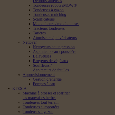
Débroussailleuses
Tondeuses robots iMOW®
Tondeuses à gazon
Tondeuses mulching
Scarificateurs
Motoculteurs / motobineuses
Tracteurs tondeuses
Tarières
Atomiseurs / pulvérisateurs
Nettoyer
Nettoyeurs haute pression
Aspirateurs eau / poussière
Balayeuses
Broyeurs de végétaux
Souffleurs /
Aspirateurs de feuilles
Approvisionnement
Gestion d’énergie
Pompes à eau
ETESIA
Machine à brosser et scarifier
les mauvaises herbes
Tondeuses tout-terrain
Tondeuses autoportées
Tondeuses à gazon