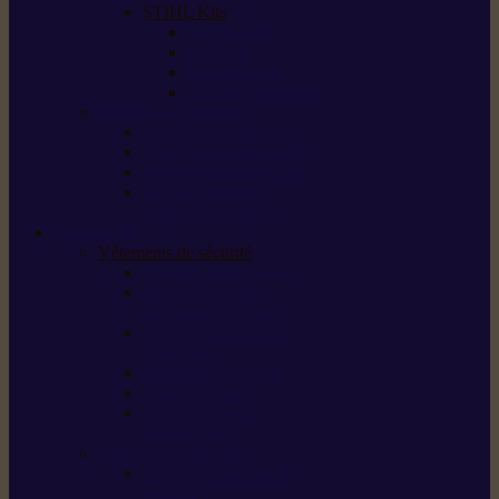
STIHL Kits
Service Kits
Cut Kits
Upgrade Kits
Care & Clean Kits
Batteries et chargeurs
Système de batterie AS
Système de batterie AP
Système de batterie AK
STIHL connected /
solutions connectées
Sécurité
Vêtements de sécurité
Lunettes de protection
Protection auditive,
du visage et de la tête
Bottes et chaussures
de sécurité
Pantalons de travail
Gants de travail
T-shirts et vestes
de protection
Directives et normes
Fiches de données de
sécurité