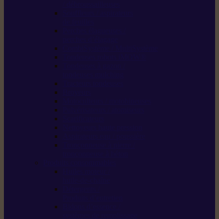
/ débroussailleuses
Souffleurs / aspirateurs
de feuilles
Perches élagueuses /
perches d’élagage
CombiSystème / MultiSystème
Tondeuses robots iMOW®
Tondeuses à gazon /
tondeuses mulching
Tracteurs tondeuses
Broyeurs
Motoculteurs / motobineuses
Pulvérisateurs / atomiseurs
Scarificateurs
Nettoyeurs haute pression
Aspirateurs eau / poussière
Tronçonneuse à pierre /
tronçonneuse à béton
Produits consommables
Huiles moteur /
huile-de-chaîne
Détergents /
Produits d’entretien
Bidons d’essence /
systèmes de remplissage