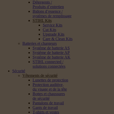
Détergents /
Produits d’entretien
Bidons d’essence /
systèmes de remplissage
STIHL Kits
Service Kits
Cut Kits
Upgrade Kits
Care & Clean Kits
Batteries et chargeurs
Système de batterie AS
Système de batterie AP
Système de batterie AK
STIHL connected /
solutions connectées
Sécurité
Vêtements de sécurité
Lunettes de protection
Protection auditive,
du visage et de la tête
Bottes et chaussures
de sécurité
Pantalons de travail
Gants de travail
T-shirts et vestes