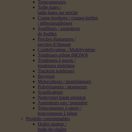
Tronçonneuses
Taille-haies /
taille-haies sur perche
Coupe-bordures / coupes-herbes
/ débroussailleuses
Souffleurs / aspirateurs
de feuilles
Perches élagueuses /
perches d’élagage
CombiSystème / MultiSystème
Tondeuses robots iMOW®
Tondeuses à gazon /
tondeuses mulching
Tracteurs tondeuses
Broyeurs
Motoculteurs / motobineuses
Pulvérisateurs / atomiseurs
Scarificateurs
Nettoyeurs haute pression
Aspirateurs eau / poussière
Tronçonneuse à pierre /
tronçonneuse à béton
Produits consommables
Huiles moteur /
huile-de-chaîne