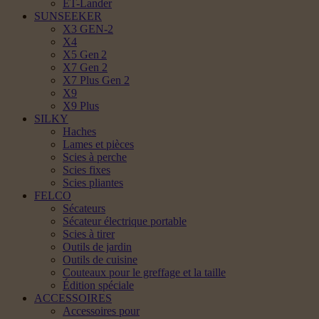
ET-Lander
SUNSEEKER
X3 GEN-2
X4
X5 Gen 2
X7 Gen 2
X7 Plus Gen 2
X9
X9 Plus
SILKY
Haches
Lames et pièces
Scies à perche
Scies fixes
Scies pliantes
FELCO
Sécateurs
Sécateur électrique portable
Scies à tirer
Outils de jardin
Outils de cuisine
Couteaux pour le greffage et la taille
Édition spéciale
ACCESSOIRES
Accessoires pour