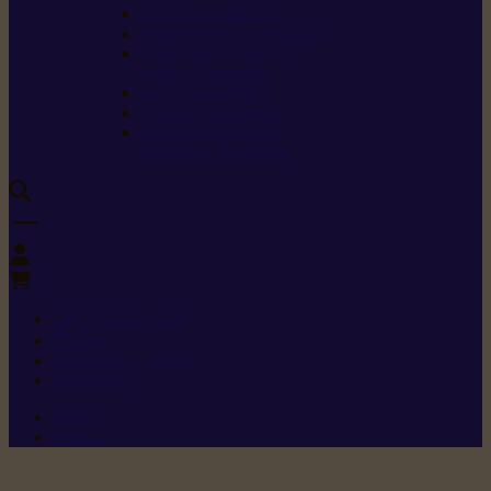
Carburants spéciaux
Directives sur les vibrations
Classes de protection
contre les coupures
Protection auditive
Classes de poussière
Caractéristiques des
vêtements de sécurité
0
+352 26 15 26
Contact
Demande de produit
Ressources
Menu 1
Menu 2