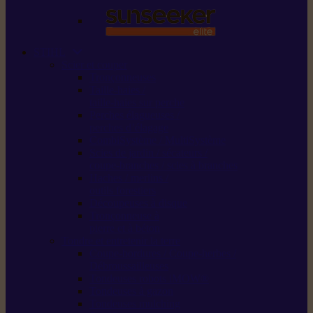
STIHL
Scier et couper
Tronçonneuses
Taille-haies /
taille-haies sur perche
Perches élagueuses /
perches d’élagage
CombiSystème / MultiSystème
Scies de jardin / sécateurs /
coupe-branches / scies à branches
Haches / merlins /
outils forestiers
Découpeuses à disque
Tronçonneuse à
pierre et à béton
Tondre et entretenir la terre
Coupe-bordures / Coupe-herbes /
Débroussailleuses
Tondeuses robots iMOW®
Tondeuses à gazon
Tondeuses mulching