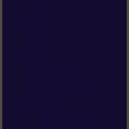
X5 Gen 2
X7 Gen 2
X7 Plus Gen 2
X9
X9 Plus
SILKY
Haches
Lames et pièces
Scies à perche
Scies fixes
Scies pliantes
FELCO
Sécateurs
Sécateur électrique portable
Scies à tirer
Outils de jardin
Outils de cuisine
Couteaux pour le greffage et la taille
Édition spéciale
ACCESSOIRES
Accessoires pour
Tronçonneuses
Taille-haies /
taille-haies sur perche
Coupe-bordures / coupes-herbes