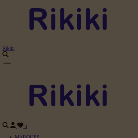
Rikiki
0
MARQUES