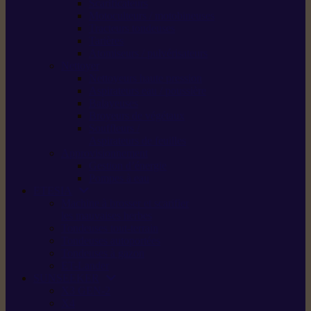
Scarificateurs
Motoculteurs / motobineuses
Tracteurs tondeuses
Tarières
Atomiseurs / pulvérisateurs
Nettoyer
Nettoyeurs haute pression
Aspirateurs eau / poussière
Balayeuses
Broyeurs de végétaux
Souffleurs /
Aspirateurs de feuilles
Approvisionnement
Gestion d’énergie
Pompes à eau
ETESIA
Machine à brosser et scarifier
les mauvaises herbes
Tondeuses tout-terrain
Tondeuses autoportées
Tondeuses à gazon
ET-Lander
SUNSEEKER
X3 GEN-2
X4