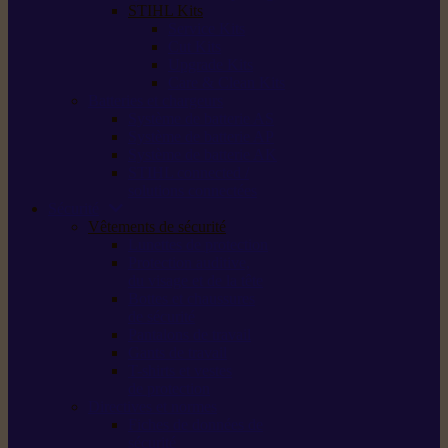
STIHL Kits
Service Kits
Cut Kits
Upgrade Kits
Care & Clean Kits
Batteries et chargeurs
Système de batterie AS
Système de batterie AP
Système de batterie AK
STIHL connected /
solutions connectées
Sécurité
Vêtements de sécurité
Lunettes de protection
Protection auditive,
du visage et de la tête
Bottes et chaussures
de sécurité
Pantalons de travail
Gants de travail
T-shirts et vestes
de protection
Directives et normes
Fiches de données de
sécurité