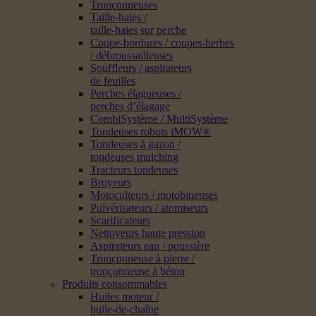
Tronçonneuses
Taille-haies /
taille-haies sur perche
Coupe-bordures / coupes-herbes
/ débroussailleuses
Souffleurs / aspirateurs
de feuilles
Perches élagueuses /
perches d’élagage
CombiSystème / MultiSystème
Tondeuses robots iMOW®
Tondeuses à gazon /
tondeuses mulching
Tracteurs tondeuses
Broyeurs
Motoculteurs / motobineuses
Pulvérisateurs / atomiseurs
Scarificateurs
Nettoyeurs haute pression
Aspirateurs eau / poussière
Tronçonneuse à pierre /
tronçonneuse à béton
Produits consommables
Huiles moteur /
huile-de-chaîne