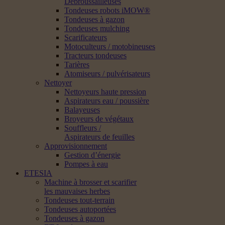
Débroussailleuses
Tondeuses robots iMOW®
Tondeuses à gazon
Tondeuses mulching
Scarificateurs
Motoculteurs / motobineuses
Tracteurs tondeuses
Tarières
Atomiseurs / pulvérisateurs
Nettoyer
Nettoyeurs haute pression
Aspirateurs eau / poussière
Balayeuses
Broyeurs de végétaux
Souffleurs /
Aspirateurs de feuilles
Approvisionnement
Gestion d’énergie
Pompes à eau
ETESIA
Machine à brosser et scarifier
les mauvaises herbes
Tondeuses tout-terrain
Tondeuses autoportées
Tondeuses à gazon