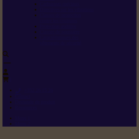
Carburants spéciaux
Directives sur les vibrations
Classes de protection
contre les coupures
Protection auditive
Classes de poussière
Caractéristiques des
vêtements de sécurité
0
+352 26 15 26
Contact
Demande de produit
Ressources
Menu 1
Menu 2