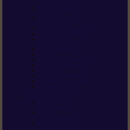
/ débroussailleuses
Souffleurs / aspirateurs
de feuilles
Perches élagueuses /
perches d’élagage
CombiSystème / MultiSystème
Tondeuses robots iMOW®
Tondeuses à gazon /
tondeuses mulching
Tracteurs tondeuses
Broyeurs
Motoculteurs / motobineuses
Pulvérisateurs / atomiseurs
Scarificateurs
Nettoyeurs haute pression
Aspirateurs eau / poussière
Tronçonneuse à pierre /
tronçonneuse à béton
Produits consommables
Huiles moteur /
huile-de-chaîne
Détergents /
Produits d’entretien
Bidons d’essence /
systèmes de remplissage