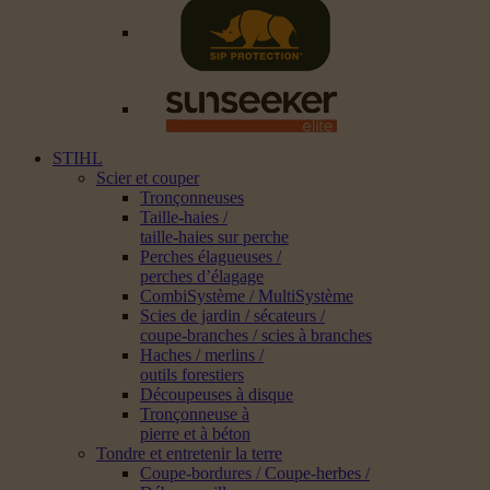
STIHL
Scier et couper
Tronçonneuses
Taille-haies /
taille-haies sur perche
Perches élagueuses /
perches d’élagage
CombiSystème / MultiSystème
Scies de jardin / sécateurs /
coupe-branches / scies à branches
Haches / merlins /
outils forestiers
Découpeuses à disque
Tronçonneuse à
pierre et à béton
Tondre et entretenir la terre
Coupe-bordures / Coupe-herbes /