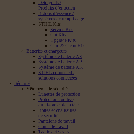
Détergents /
Produits d’entretien
Bidons d’essence /
systèmes de remplissage
STIHL Kits
Service Kits
Cut Kits
Upgrade Kits
Care & Clean Kits
Batteries et chargeurs
Système de batterie AS
Système de batterie AP
Système de batterie AK
STIHL connected /
solutions connectées
Sécurité
Vêtements de sécurité
Lunettes de protection
Protection auditive,
du visage et de la tête
Bottes et chaussures
de sécurité
Pantalons de travail
Gants de travail
T-shirts et vestes