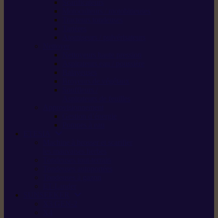
Scarificateurs
Motoculteurs / motobineuses
Tracteurs tondeuses
Tarières
Atomiseurs / pulvérisateurs
Nettoyer
Nettoyeurs haute pression
Aspirateurs eau / poussière
Balayeuses
Broyeurs de végétaux
Souffleurs /
Aspirateurs de feuilles
Approvisionnement
Gestion d’énergie
Pompes à eau
ETESIA
Machine à brosser et scarifier
les mauvaises herbes
Tondeuses tout-terrain
Tondeuses autoportées
Tondeuses à gazon
ET-Lander
SUNSEEKER
X3 GEN-2
X4