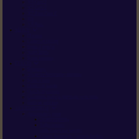
X5 Gen 2
X7 Gen 2
X7 Plus Gen 2
X9
X9 Plus
SILKY
Haches
Lames et pièces
Scies à perche
Scies fixes
Scies pliantes
FELCO
Sécateurs
Sécateur électrique portable
Scies à tirer
Outils de jardin
Outils de cuisine
Couteaux pour le greffage et la taille
Édition spéciale
ACCESSOIRES
Accessoires pour
Tronçonneuses
Taille-haies /
taille-haies sur perche
Coupe-bordures / coupes-herbes