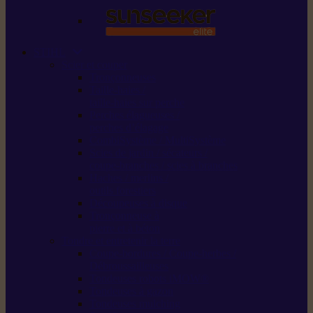
STIHL
Scier et couper
Tronçonneuses
Taille-haies /
taille-haies sur perche
Perches élagueuses /
perches d’élagage
CombiSystème / MultiSystème
Scies de jardin / sécateurs /
coupe-branches / scies à branches
Haches / merlins /
outils forestiers
Découpeuses à disque
Tronçonneuse à
pierre et à béton
Tondre et entretenir la terre
Coupe-bordures / Coupe-herbes /
Débroussailleuses
Tondeuses robots iMOW®
Tondeuses à gazon
Tondeuses mulching