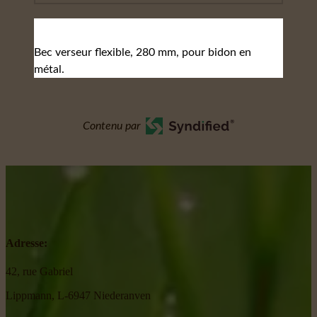
Bec verseur flexible, 280 mm, pour bidon en
métal.
Contenu par
Adresse:
42, rue Gabriel
Lippmann, L-6947 Niederanven