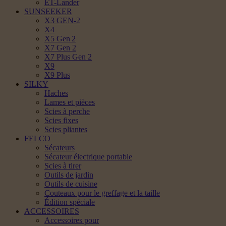
ET-Lander
SUNSEEKER
X3 GEN-2
X4
X5 Gen 2
X7 Gen 2
X7 Plus Gen 2
X9
X9 Plus
SILKY
Haches
Lames et pièces
Scies à perche
Scies fixes
Scies pliantes
FELCO
Sécateurs
Sécateur électrique portable
Scies à tirer
Outils de jardin
Outils de cuisine
Couteaux pour le greffage et la taille
Édition spéciale
ACCESSOIRES
Accessoires pour