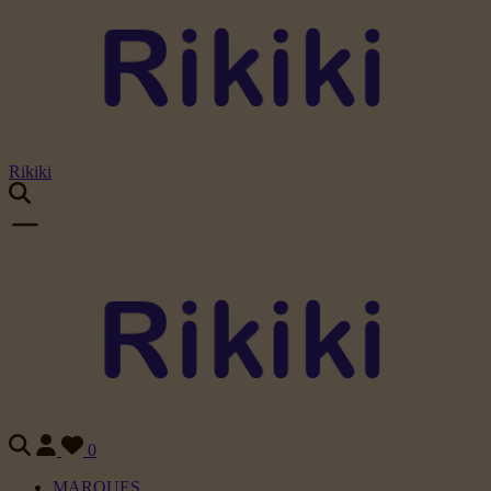
Rikiki
0
MARQUES