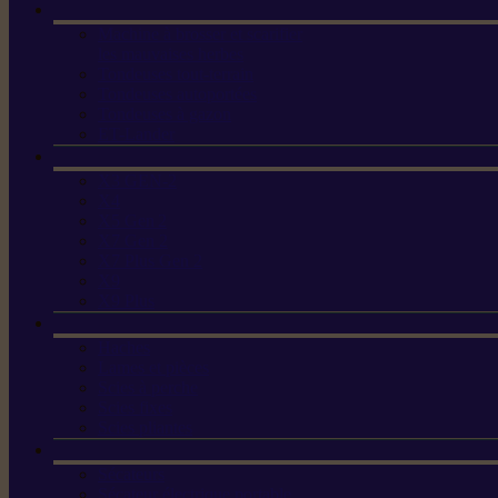
Machine à brosser et scarifier
les mauvaises herbes
Tondeuses tout-terrain
Tondeuses autoportées
Tondeuses à gazon
ET-Lander
X3 GEN-2
X4
X5 Gen 2
X7 Gen 2
X7 Plus Gen 2
X9
X9 Plus
Haches
Lames et pièces
Scies à perche
Scies fixes
Scies pliantes
Sécateurs
Sécateur électrique portable