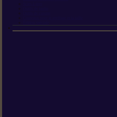
Scies à tirer
Outils de jardin
Outils de cuisine
Couteaux pour le greffage et la taille
Édition spéciale