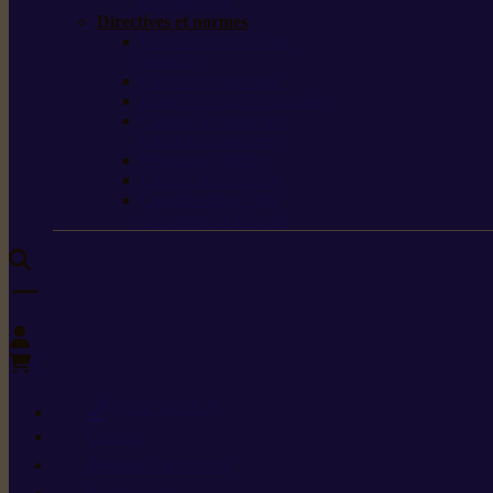
de protection
Directives et normes
Fiches de données de
sécurité
Carburants spéciaux
Directives sur les vibrations
Classes de protection
contre les coupures
Protection auditive
Classes de poussière
Caractéristiques des
vêtements de sécurité
0
+352 26 15 26
Contact
Demande de produit