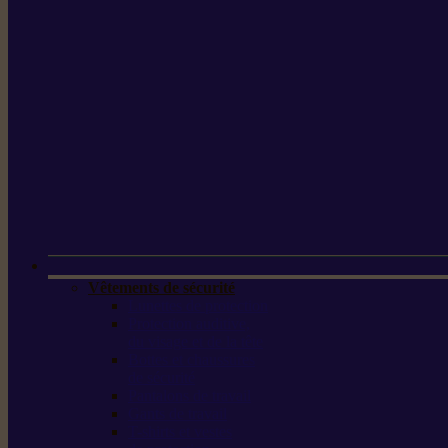
Vêtements de sécurité
Lunettes de protection
Protection auditive,
du visage et de la tête
Bottes et chaussures
de sécurité
Pantalons de travail
Gants de travail
T-shirts et vestes