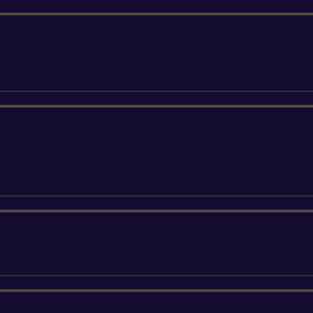
ETESIA
SUNSEEKER
SILKY
FELCO