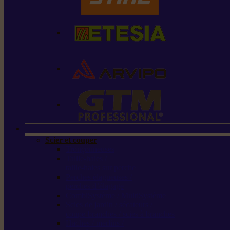
Scier et couper
Tronçonneuses
Taille-haies /
taille-haies sur perche
Perches élagueuses /
perches d’élagage
CombiSystème / MultiSystème
Scies de jardin / sécateurs /
coupe-branches / scies à branches
Haches / merlins /