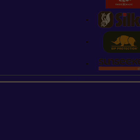
STIHL