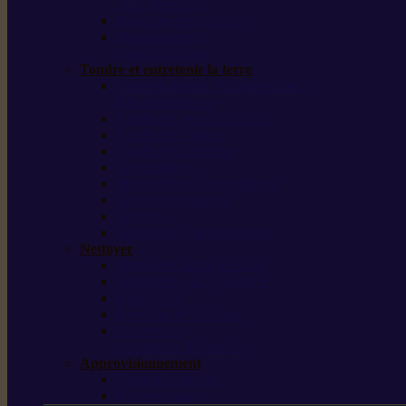
outils forestiers
Découpeuses à disque
Tronçonneuse à
pierre et à béton
Tondre et entretenir la terre
Coupe-bordures / Coupe-herbes /
Débroussailleuses
Tondeuses robots iMOW®
Tondeuses à gazon
Tondeuses mulching
Scarificateurs
Motoculteurs / motobineuses
Tracteurs tondeuses
Tarières
Atomiseurs / pulvérisateurs
Nettoyer
Nettoyeurs haute pression
Aspirateurs eau / poussière
Balayeuses
Broyeurs de végétaux
Souffleurs /
Aspirateurs de feuilles
Approvisionnement
Gestion d’énergie
Pompes à eau