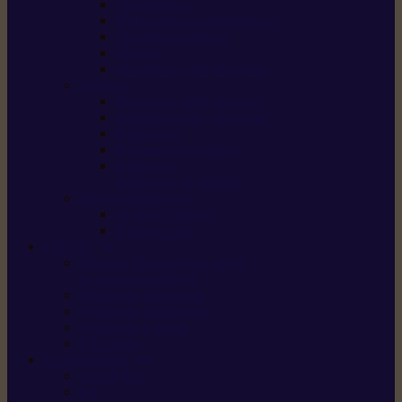
Scarificateurs
Motoculteurs / motobineuses
Tracteurs tondeuses
Tarières
Atomiseurs / pulvérisateurs
Nettoyer
Nettoyeurs haute pression
Aspirateurs eau / poussière
Balayeuses
Broyeurs de végétaux
Souffleurs /
Aspirateurs de feuilles
Approvisionnement
Gestion d’énergie
Pompes à eau
ETESIA
Machine à brosser et scarifier
les mauvaises herbes
Tondeuses tout-terrain
Tondeuses autoportées
Tondeuses à gazon
ET-Lander
SUNSEEKER
X3 GEN-2
X4