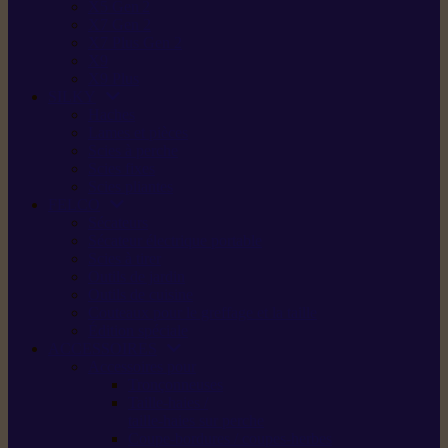
X5 Gen 2
X7 Gen 2
X7 Plus Gen 2
X9
X9 Plus
SILKY
Haches
Lames et pièces
Scies à perche
Scies fixes
Scies pliantes
FELCO
Sécateurs
Sécateur électrique portable
Scies à tirer
Outils de jardin
Outils de cuisine
Couteaux pour le greffage et la taille
Édition spéciale
ACCESSOIRES
Accessoires pour
Tronçonneuses
Taille-haies /
taille-haies sur perche
Coupe-bordures / coupes-herbes