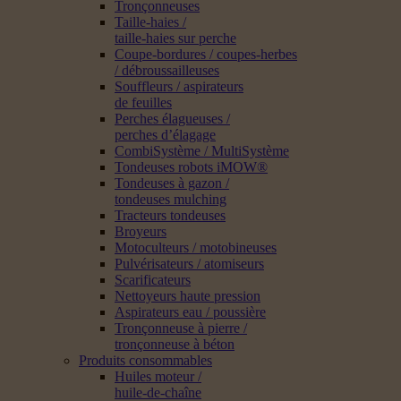
Tronçonneuses
Taille-haies /
taille-haies sur perche
Coupe-bordures / coupes-herbes
/ débroussailleuses
Souffleurs / aspirateurs
de feuilles
Perches élagueuses /
perches d’élagage
CombiSystème / MultiSystème
Tondeuses robots iMOW®
Tondeuses à gazon /
tondeuses mulching
Tracteurs tondeuses
Broyeurs
Motoculteurs / motobineuses
Pulvérisateurs / atomiseurs
Scarificateurs
Nettoyeurs haute pression
Aspirateurs eau / poussière
Tronçonneuse à pierre /
tronçonneuse à béton
Produits consommables
Huiles moteur /
huile-de-chaîne