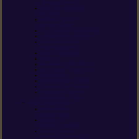
/ débroussailleuses
Souffleurs / aspirateurs
de feuilles
Perches élagueuses /
perches d’élagage
CombiSystème / MultiSystème
Tondeuses robots iMOW®
Tondeuses à gazon /
tondeuses mulching
Tracteurs tondeuses
Broyeurs
Motoculteurs / motobineuses
Pulvérisateurs / atomiseurs
Scarificateurs
Nettoyeurs haute pression
Aspirateurs eau / poussière
Tronçonneuse à pierre /
tronçonneuse à béton
Produits consommables
Huiles moteur /
huile-de-chaîne
Détergents /
Produits d’entretien
Bidons d’essence /
systèmes de remplissage