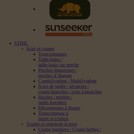
STIHL
Scier et couper
Tronçonneuses
Taille-haies /
taille-haies sur perche
Perches élagueuses /
perches d’élagage
CombiSystème / MultiSystème
Scies de jardin / sécateurs /
coupe-branches / scies à branches
Haches / merlins /
outils forestiers
Découpeuses à disque
Tronçonneuse à
pierre et à béton
Tondre et entretenir la terre
Coupe-bordures / Coupe-herbes /