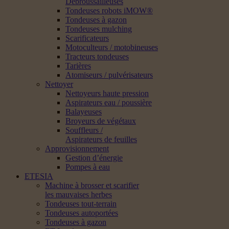
Débroussailleuses
Tondeuses robots iMOW®
Tondeuses à gazon
Tondeuses mulching
Scarificateurs
Motoculteurs / motobineuses
Tracteurs tondeuses
Tarières
Atomiseurs / pulvérisateurs
Nettoyer
Nettoyeurs haute pression
Aspirateurs eau / poussière
Balayeuses
Broyeurs de végétaux
Souffleurs /
Aspirateurs de feuilles
Approvisionnement
Gestion d’énergie
Pompes à eau
ETESIA
Machine à brosser et scarifier
les mauvaises herbes
Tondeuses tout-terrain
Tondeuses autoportées
Tondeuses à gazon