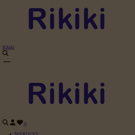
Rikiki
0
MARQUES