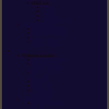
STIHL Kits
Service Kits
Cut Kits
Upgrade Kits
Care & Clean Kits
Batteries et chargeurs
Système de batterie AS
Système de batterie AP
Système de batterie AK
STIHL connected /
solutions connectées
Sécurité
Vêtements de sécurité
Lunettes de protection
Protection auditive,
du visage et de la tête
Bottes et chaussures
de sécurité
Pantalons de travail
Gants de travail
T-shirts et vestes
de protection
Directives et normes
Fiches de données de
sécurité