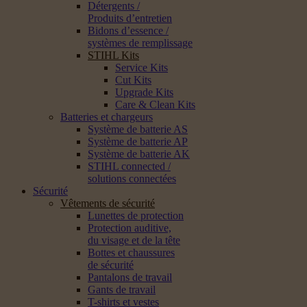
Détergents /
Produits d’entretien
Bidons d’essence /
systèmes de remplissage
STIHL Kits
Service Kits
Cut Kits
Upgrade Kits
Care & Clean Kits
Batteries et chargeurs
Système de batterie AS
Système de batterie AP
Système de batterie AK
STIHL connected /
solutions connectées
Sécurité
Vêtements de sécurité
Lunettes de protection
Protection auditive,
du visage et de la tête
Bottes et chaussures
de sécurité
Pantalons de travail
Gants de travail
T-shirts et vestes