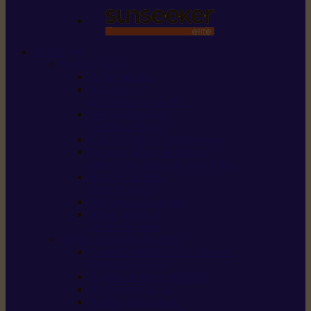
STIHL
Scier et couper
Tronçonneuses
Taille-haies /
taille-haies sur perche
Perches élagueuses /
perches d’élagage
CombiSystème / MultiSystème
Scies de jardin / sécateurs /
coupe-branches / scies à branches
Haches / merlins /
outils forestiers
Découpeuses à disque
Tronçonneuse à
pierre et à béton
Tondre et entretenir la terre
Coupe-bordures / Coupe-herbes /
Débroussailleuses
Tondeuses robots iMOW®
Tondeuses à gazon
Tondeuses mulching