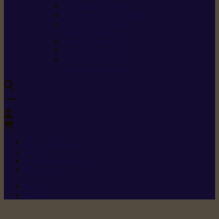
Carburants spéciaux
Directives sur les vibrations
Classes de protection
contre les coupures
Protection auditive
Classes de poussière
Caractéristiques des
vêtements de sécurité
0
+352 26 15 26
Contact
Demande de produit
Ressources
Menu 1
Menu 2