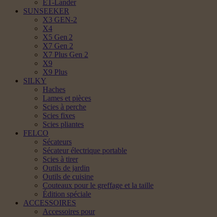
ET-Lander
SUNSEEKER
X3 GEN-2
X4
X5 Gen 2
X7 Gen 2
X7 Plus Gen 2
X9
X9 Plus
SILKY
Haches
Lames et pièces
Scies à perche
Scies fixes
Scies pliantes
FELCO
Sécateurs
Sécateur électrique portable
Scies à tirer
Outils de jardin
Outils de cuisine
Couteaux pour le greffage et la taille
Édition spéciale
ACCESSOIRES
Accessoires pour