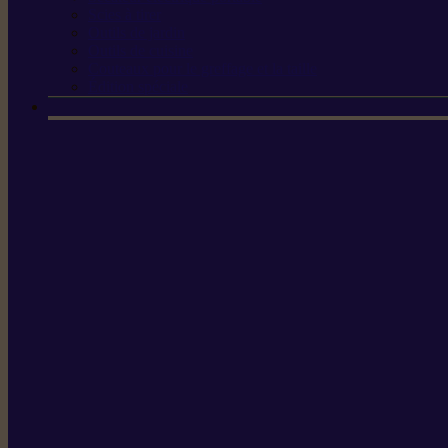
Scies à tirer
Outils de jardin
Outils de cuisine
Couteaux pour le greffage et la taille
Édition spéciale