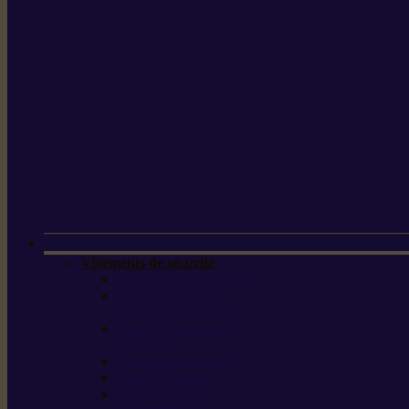
Vêtements de sécurité
Lunettes de protection
Protection auditive,
du visage et de la tête
Bottes et chaussures
de sécurité
Pantalons de travail
Gants de travail
T-shirts et vestes