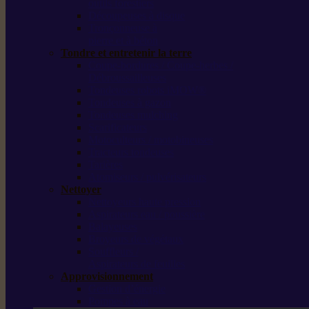
outils forestiers
Découpeuses à disque
Tronçonneuse à
pierre et à béton
Tondre et entretenir la terre
Coupe-bordures / Coupe-herbes /
Débroussailleuses
Tondeuses robots iMOW®
Tondeuses à gazon
Tondeuses mulching
Scarificateurs
Motoculteurs / motobineuses
Tracteurs tondeuses
Tarières
Atomiseurs / pulvérisateurs
Nettoyer
Nettoyeurs haute pression
Aspirateurs eau / poussière
Balayeuses
Broyeurs de végétaux
Souffleurs /
Aspirateurs de feuilles
Approvisionnement
Gestion d’énergie
Pompes à eau