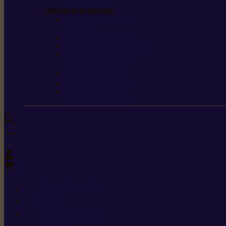
de protection
Directives et normes
Fiches de données de
sécurité
Carburants spéciaux
Directives sur les vibrations
Classes de protection
contre les coupures
Protection auditive
Classes de poussière
Caractéristiques des
vêtements de sécurité
0
+352 26 15 26
Contact
Demande de produit