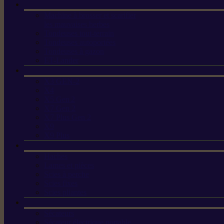
Machine à brosser et scarifier
les mauvaises herbes
Tondeuses tout-terrain
Tondeuses autoportées
Tondeuses à gazon
ET-Lander
X3 GEN-2
X4
X5 Gen 2
X7 Gen 2
X7 Plus Gen 2
X9
X9 Plus
Haches
Lames et pièces
Scies à perche
Scies fixes
Scies pliantes
Sécateurs
Sécateur électrique portable