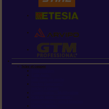
Scier et couper
Tronçonneuses
Taille-haies /
taille-haies sur perche
Perches élagueuses /
perches d’élagage
CombiSystème / MultiSystème
Scies de jardin / sécateurs /
coupe-branches / scies à branches
Haches / merlins /