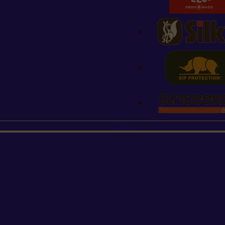
STIHL