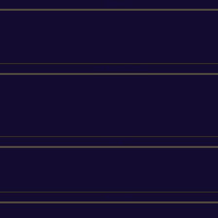
ETESIA
SUNSEEKER
SILKY
FELCO