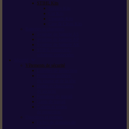
STIHL Kits
Service Kits
Cut Kits
Upgrade Kits
Care & Clean Kits
Batteries et chargeurs
Système de batterie AS
Système de batterie AP
Système de batterie AK
STIHL connected /
solutions connectées
Sécurité
Vêtements de sécurité
Lunettes de protection
Protection auditive,
du visage et de la tête
Bottes et chaussures
de sécurité
Pantalons de travail
Gants de travail
T-shirts et vestes
de protection
Directives et normes
Fiches de données de
sécurité