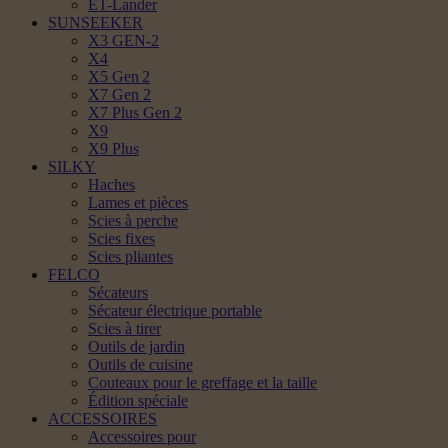
ET-Lander
SUNSEEKER
X3 GEN-2
X4
X5 Gen 2
X7 Gen 2
X7 Plus Gen 2
X9
X9 Plus
SILKY
Haches
Lames et pièces
Scies à perche
Scies fixes
Scies pliantes
FELCO
Sécateurs
Sécateur électrique portable
Scies à tirer
Outils de jardin
Outils de cuisine
Couteaux pour le greffage et la taille
Édition spéciale
ACCESSOIRES
Accessoires pour