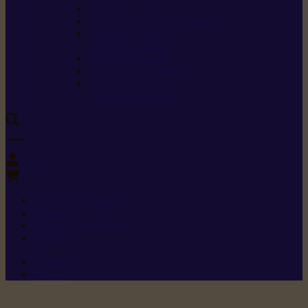
Carburants spéciaux
Directives sur les vibrations
Classes de protection
contre les coupures
Protection auditive
Classes de poussière
Caractéristiques des
vêtements de sécurité
0
+352 26 15 26
Contact
Demande de produit
Ressources
Menu 1
Menu 2