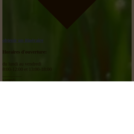
obtenir un itinéraire
Horaires d'ouverture:
du lundi au vendredi
8:00-12:00 et 13:00-18:00
________
samedi
8:00-18:00
Social