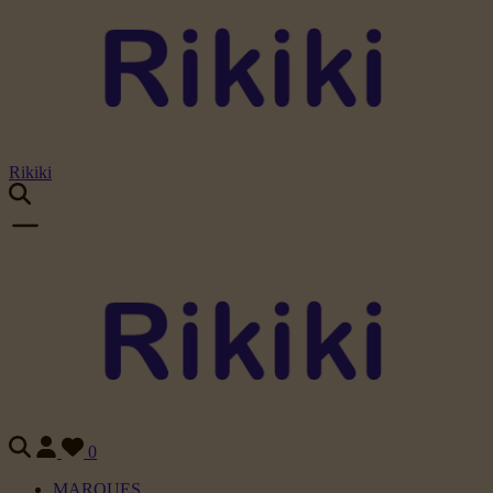
Rikiki
0
MARQUES