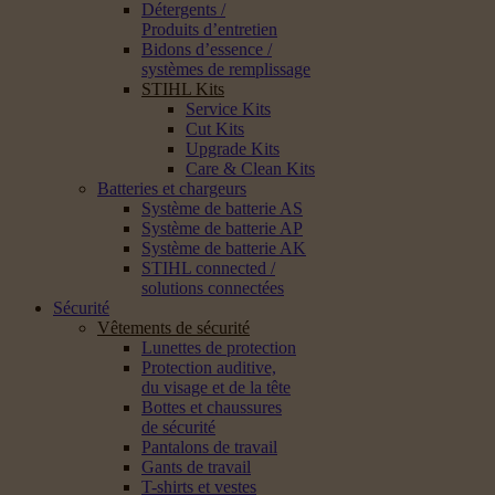
Détergents /
Produits d’entretien
Bidons d’essence /
systèmes de remplissage
STIHL Kits
Service Kits
Cut Kits
Upgrade Kits
Care & Clean Kits
Batteries et chargeurs
Système de batterie AS
Système de batterie AP
Système de batterie AK
STIHL connected /
solutions connectées
Sécurité
Vêtements de sécurité
Lunettes de protection
Protection auditive,
du visage et de la tête
Bottes et chaussures
de sécurité
Pantalons de travail
Gants de travail
T-shirts et vestes