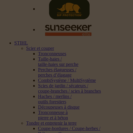
STIHL
Scier et couper
Tronçonneuses
Taille-haies /
taille-haies sur perche
Perches élagueuses /
perches d’élagage
CombiSystème / MultiSystème
Scies de jardin / sécateurs /
coupe-branches / scies à branches
Haches / merlins /
outils forestiers
Découpeuses à disque
Tronçonneuse à
pierre et à béton
Tondre et entretenir la terre
Coupe-bordures / Coupe-herbes /