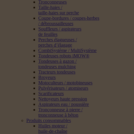
Tronçonneuses
Taille-haies /
taille-haies sur perche
Coupe-bordures / coupes-herbes
/ débroussailleuses
Souffleurs / aspirateurs
de feuilles
Perches élagueuses /
perches d’élagage
CombiSystème / MultiSystème
Tondeuses robots iMOW®
Tondeuses à gazon /
tondeuses mulching
Tracteurs tondeuses
Broyeurs
Motoculteurs / motobineuses
Pulvérisateurs / atomiseurs
Scarificateurs
Nettoyeurs haute pression
Aspirateurs eau / poussière
Tronçonneuse à pierre /
tronçonneuse à béton
Produits consommables
Huiles moteur /
huile-de-chaîne