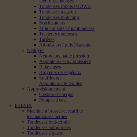
Débroussailleuses
Tondeuses robots iMOW®
Tondeuses à gazon
Tondeuses mulching
Scarificateurs
Motoculteurs / motobineuses
Tracteurs tondeuses
Tarières
Atomiseurs / pulvérisateurs
Nettoyer
Nettoyeurs haute pression
Aspirateurs eau / poussière
Balayeuses
Broyeurs de végétaux
Souffleurs /
Aspirateurs de feuilles
Approvisionnement
Gestion d’énergie
Pompes à eau
ETESIA
Machine à brosser et scarifier
les mauvaises herbes
Tondeuses tout-terrain
Tondeuses autoportées
Tondeuses à gazon