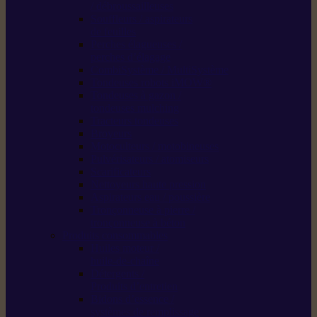
/ débroussailleuses
Souffleurs / aspirateurs
de feuilles
Perches élagueuses /
perches d’élagage
CombiSystème / MultiSystème
Tondeuses robots iMOW®
Tondeuses à gazon /
tondeuses mulching
Tracteurs tondeuses
Broyeurs
Motoculteurs / motobineuses
Pulvérisateurs / atomiseurs
Scarificateurs
Nettoyeurs haute pression
Aspirateurs eau / poussière
Tronçonneuse à pierre /
tronçonneuse à béton
Produits consommables
Huiles moteur /
huile-de-chaîne
Détergents /
Produits d’entretien
Bidons d’essence /
systèmes de remplissage