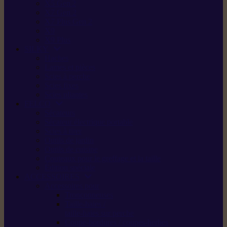
X5 Gen 2
X7 Gen 2
X7 Plus Gen 2
X9
X9 Plus
SILKY
Haches
Lames et pièces
Scies à perche
Scies fixes
Scies pliantes
FELCO
Sécateurs
Sécateur électrique portable
Scies à tirer
Outils de jardin
Outils de cuisine
Couteaux pour le greffage et la taille
Édition spéciale
ACCESSOIRES
Accessoires pour
Tronçonneuses
Taille-haies /
taille-haies sur perche
Coupe-bordures / coupes-herbes