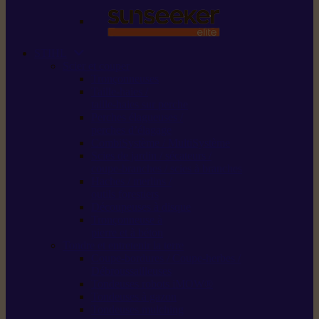
STIHL
Scier et couper
Tronçonneuses
Taille-haies /
taille-haies sur perche
Perches élagueuses /
perches d’élagage
CombiSystème / MultiSystème
Scies de jardin / sécateurs /
coupe-branches / scies à branches
Haches / merlins /
outils forestiers
Découpeuses à disque
Tronçonneuse à
pierre et à béton
Tondre et entretenir la terre
Coupe-bordures / Coupe-herbes /
Débroussailleuses
Tondeuses robots iMOW®
Tondeuses à gazon
Tondeuses mulching