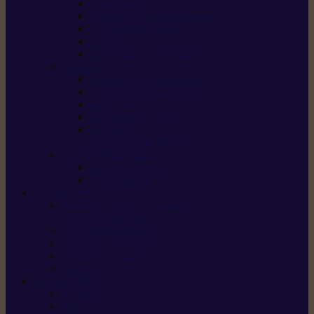
Scarificateurs
Motoculteurs / motobineuses
Tracteurs tondeuses
Tarières
Atomiseurs / pulvérisateurs
Nettoyer
Nettoyeurs haute pression
Aspirateurs eau / poussière
Balayeuses
Broyeurs de végétaux
Souffleurs /
Aspirateurs de feuilles
Approvisionnement
Gestion d’énergie
Pompes à eau
ETESIA
Machine à brosser et scarifier
les mauvaises herbes
Tondeuses tout-terrain
Tondeuses autoportées
Tondeuses à gazon
ET-Lander
SUNSEEKER
X3 GEN-2
X4