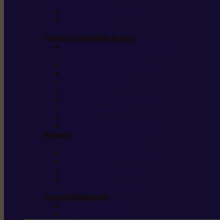
outils forestiers
Découpeuses à disque
Tronçonneuse à
pierre et à béton
Tondre et entretenir la terre
Coupe-bordures / Coupe-herbes /
Débroussailleuses
Tondeuses robots iMOW®
Tondeuses à gazon
Tondeuses mulching
Scarificateurs
Motoculteurs / motobineuses
Tracteurs tondeuses
Tarières
Atomiseurs / pulvérisateurs
Nettoyer
Nettoyeurs haute pression
Aspirateurs eau / poussière
Balayeuses
Broyeurs de végétaux
Souffleurs /
Aspirateurs de feuilles
Approvisionnement
Gestion d’énergie
Pompes à eau