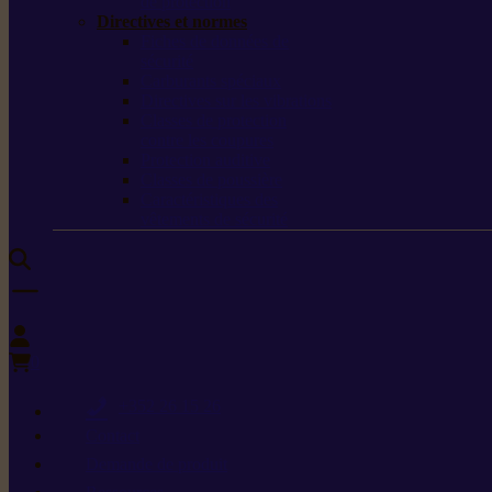
de protection
Directives et normes
Fiches de données de
sécurité
Carburants spéciaux
Directives sur les vibrations
Classes de protection
contre les coupures
Protection auditive
Classes de poussière
Caractéristiques des
vêtements de sécurité
0
+352 26 15 26
Contact
Demande de produit