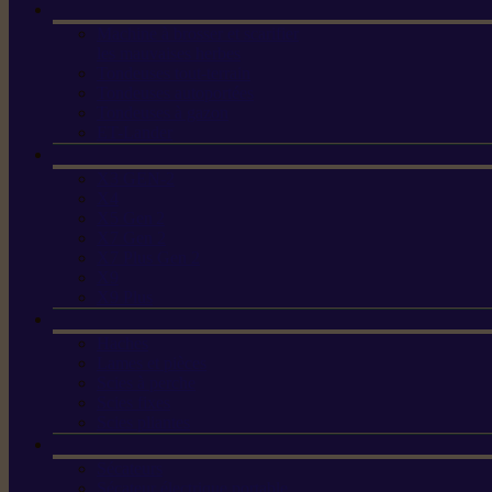
Machine à brosser et scarifier
les mauvaises herbes
Tondeuses tout-terrain
Tondeuses autoportées
Tondeuses à gazon
ET-Lander
X3 GEN-2
X4
X5 Gen 2
X7 Gen 2
X7 Plus Gen 2
X9
X9 Plus
Haches
Lames et pièces
Scies à perche
Scies fixes
Scies pliantes
Sécateurs
Sécateur électrique portable