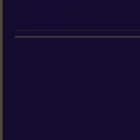
Scies à tirer
Outils de jardin
Outils de cuisine
Couteaux pour le greffage et la taille
Édition spéciale