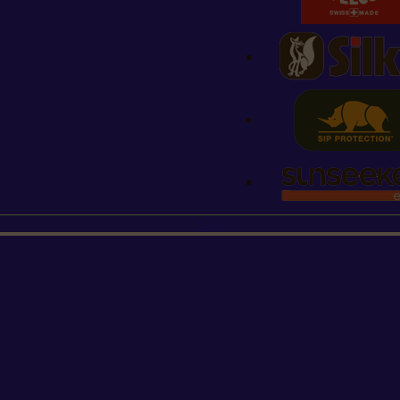
STIHL