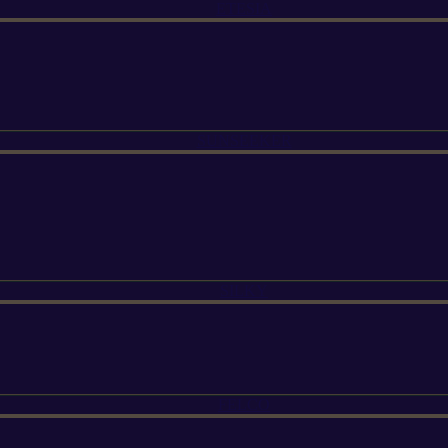
ETESIA
SUNSEEKER
SILKY
FELCO