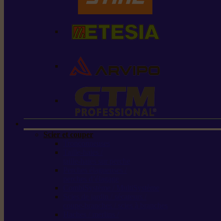
Scier et couper
Tronçonneuses
Taille-haies /
taille-haies sur perche
Perches élagueuses /
perches d’élagage
CombiSystème / MultiSystème
Scies de jardin / sécateurs /
coupe-branches / scies à branches
Haches / merlins /