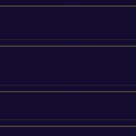
ETESIA
SUNSEEKER
SILKY
FELCO