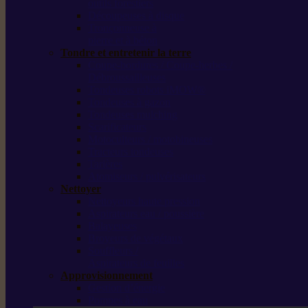
outils forestiers
Découpeuses à disque
Tronçonneuse à
pierre et à béton
Tondre et entretenir la terre
Coupe-bordures / Coupe-herbes /
Débroussailleuses
Tondeuses robots iMOW®
Tondeuses à gazon
Tondeuses mulching
Scarificateurs
Motoculteurs / motobineuses
Tracteurs tondeuses
Tarières
Atomiseurs / pulvérisateurs
Nettoyer
Nettoyeurs haute pression
Aspirateurs eau / poussière
Balayeuses
Broyeurs de végétaux
Souffleurs /
Aspirateurs de feuilles
Approvisionnement
Gestion d’énergie
Pompes à eau