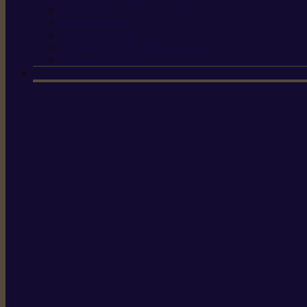
Scies à tirer
Outils de jardin
Outils de cuisine
Couteaux pour le greffage et la taille
Édition spéciale