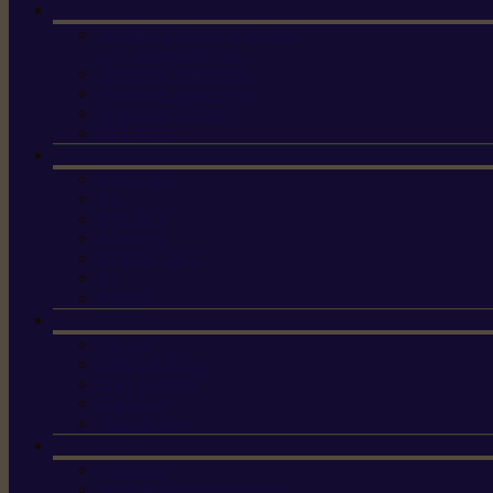
Machine à brosser et scarifier
les mauvaises herbes
Tondeuses tout-terrain
Tondeuses autoportées
Tondeuses à gazon
ET-Lander
X3 GEN-2
X4
X5 Gen 2
X7 Gen 2
X7 Plus Gen 2
X9
X9 Plus
Haches
Lames et pièces
Scies à perche
Scies fixes
Scies pliantes
Sécateurs
Sécateur électrique portable