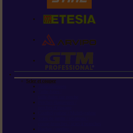
Scier et couper
Tronçonneuses
Taille-haies /
taille-haies sur perche
Perches élagueuses /
perches d’élagage
CombiSystème / MultiSystème
Scies de jardin / sécateurs /
coupe-branches / scies à branches
Haches / merlins /