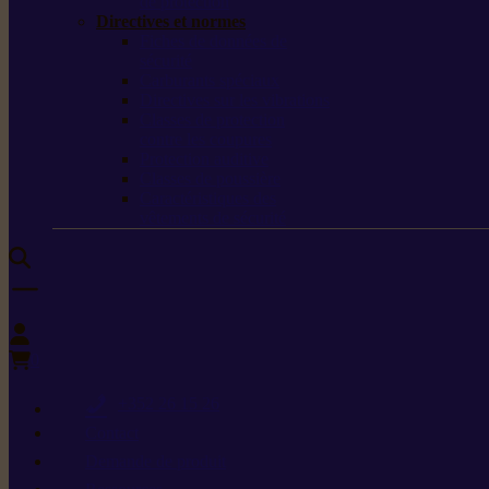
de protection
Directives et normes
Fiches de données de
sécurité
Carburants spéciaux
Directives sur les vibrations
Classes de protection
contre les coupures
Protection auditive
Classes de poussière
Caractéristiques des
vêtements de sécurité
0
+352 26 15 26
Contact
Demande de produit