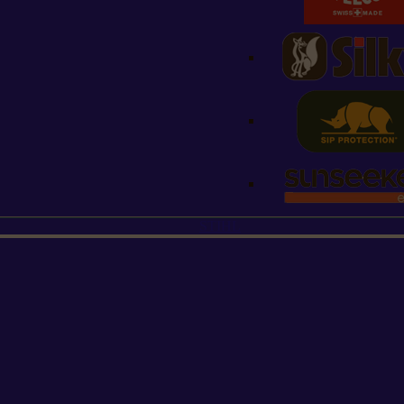
STIHL