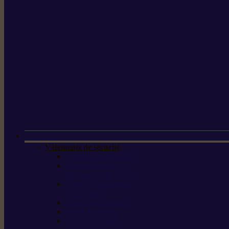
Vêtements de sécurité
Lunettes de protection
Protection auditive,
du visage et de la tête
Bottes et chaussures
de sécurité
Pantalons de travail
Gants de travail
T-shirts et vestes