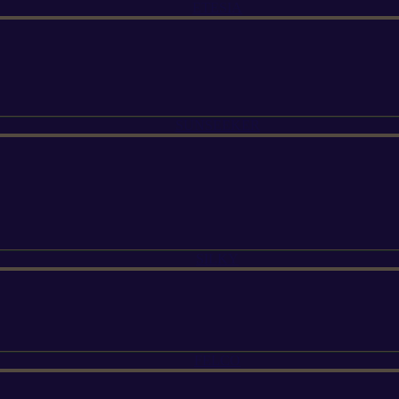
ETESIA
SUNSEEKER
SILKY
FELCO