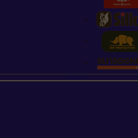
STIHL