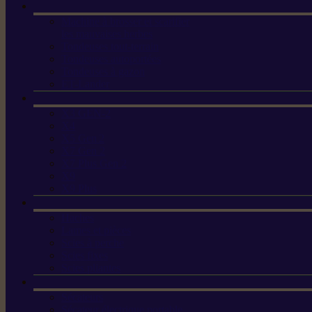
Machine à brosser et scarifier
les mauvaises herbes
Tondeuses tout-terrain
Tondeuses autoportées
Tondeuses à gazon
ET-Lander
X3 GEN-2
X4
X5 Gen 2
X7 Gen 2
X7 Plus Gen 2
X9
X9 Plus
Haches
Lames et pièces
Scies à perche
Scies fixes
Scies pliantes
Sécateurs
Sécateur électrique portable