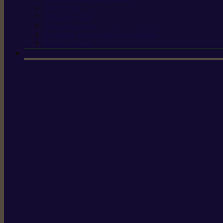
Scies à tirer
Outils de jardin
Outils de cuisine
Couteaux pour le greffage et la taille
Édition spéciale