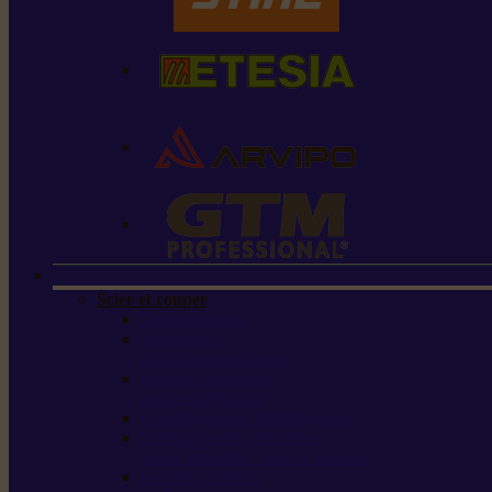
Scier et couper
Tronçonneuses
Taille-haies /
taille-haies sur perche
Perches élagueuses /
perches d’élagage
CombiSystème / MultiSystème
Scies de jardin / sécateurs /
coupe-branches / scies à branches
Haches / merlins /