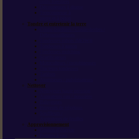
outils forestiers
Découpeuses à disque
Tronçonneuse à
pierre et à béton
Tondre et entretenir la terre
Coupe-bordures / Coupe-herbes /
Débroussailleuses
Tondeuses robots iMOW®
Tondeuses à gazon
Tondeuses mulching
Scarificateurs
Motoculteurs / motobineuses
Tracteurs tondeuses
Tarières
Atomiseurs / pulvérisateurs
Nettoyer
Nettoyeurs haute pression
Aspirateurs eau / poussière
Balayeuses
Broyeurs de végétaux
Souffleurs /
Aspirateurs de feuilles
Approvisionnement
Gestion d’énergie
Pompes à eau