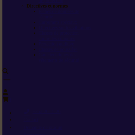
de protection
Directives et normes
Fiches de données de
sécurité
Carburants spéciaux
Directives sur les vibrations
Classes de protection
contre les coupures
Protection auditive
Classes de poussière
Caractéristiques des
vêtements de sécurité
0
+352 26 15 26
Contact
Demande de produit