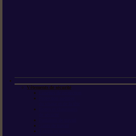
Vêtements de sécurité
Lunettes de protection
Protection auditive,
du visage et de la tête
Bottes et chaussures
de sécurité
Pantalons de travail
Gants de travail
T-shirts et vestes