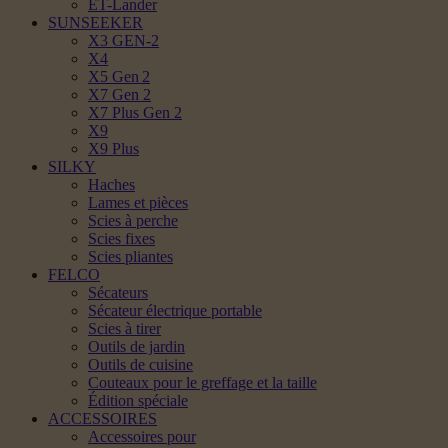
ET-Lander
SUNSEEKER
X3 GEN-2
X4
X5 Gen 2
X7 Gen 2
X7 Plus Gen 2
X9
X9 Plus
SILKY
Haches
Lames et pièces
Scies à perche
Scies fixes
Scies pliantes
FELCO
Sécateurs
Sécateur électrique portable
Scies à tirer
Outils de jardin
Outils de cuisine
Couteaux pour le greffage et la taille
Édition spéciale
ACCESSOIRES
Accessoires pour