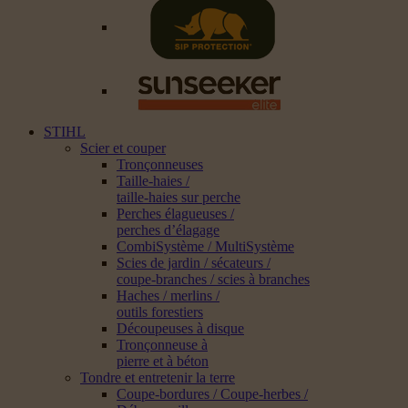
STIHL
Scier et couper
Tronçonneuses
Taille-haies /
taille-haies sur perche
Perches élagueuses /
perches d’élagage
CombiSystème / MultiSystème
Scies de jardin / sécateurs /
coupe-branches / scies à branches
Haches / merlins /
outils forestiers
Découpeuses à disque
Tronçonneuse à
pierre et à béton
Tondre et entretenir la terre
Coupe-bordures / Coupe-herbes /