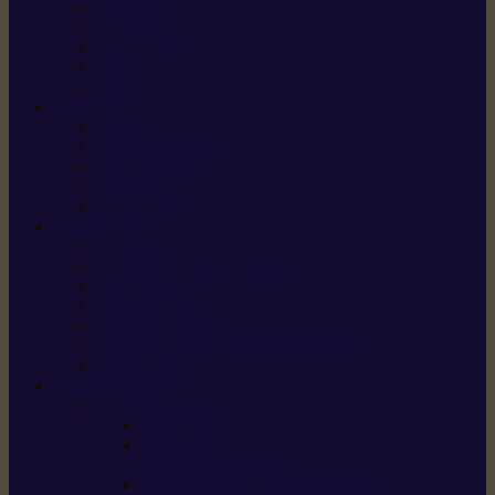
X5 Gen 2
X7 Gen 2
X7 Plus Gen 2
X9
X9 Plus
SILKY
Haches
Lames et pièces
Scies à perche
Scies fixes
Scies pliantes
FELCO
Sécateurs
Sécateur électrique portable
Scies à tirer
Outils de jardin
Outils de cuisine
Couteaux pour le greffage et la taille
Édition spéciale
ACCESSOIRES
Accessoires pour
Tronçonneuses
Taille-haies /
taille-haies sur perche
Coupe-bordures / coupes-herbes