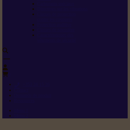
Carburants spéciaux
Directives sur les vibrations
Classes de protection
contre les coupures
Protection auditive
Classes de poussière
Caractéristiques des
vêtements de sécurité
0
+352 26 15 26
Contact
Demande de produit
Ressources
Menu 1
Menu 2