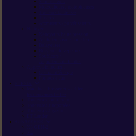
Scarificateurs
Motoculteurs / motobineuses
Tracteurs tondeuses
Tarières
Atomiseurs / pulvérisateurs
Nettoyer
Nettoyeurs haute pression
Aspirateurs eau / poussière
Balayeuses
Broyeurs de végétaux
Souffleurs /
Aspirateurs de feuilles
Approvisionnement
Gestion d’énergie
Pompes à eau
ETESIA
Machine à brosser et scarifier
les mauvaises herbes
Tondeuses tout-terrain
Tondeuses autoportées
Tondeuses à gazon
ET-Lander
SUNSEEKER
X3 GEN-2
X4