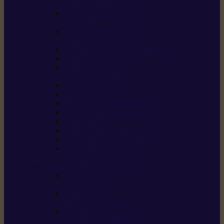
/ débroussailleuses
Souffleurs / aspirateurs
de feuilles
Perches élagueuses /
perches d’élagage
CombiSystème / MultiSystème
Tondeuses robots iMOW®
Tondeuses à gazon /
tondeuses mulching
Tracteurs tondeuses
Broyeurs
Motoculteurs / motobineuses
Pulvérisateurs / atomiseurs
Scarificateurs
Nettoyeurs haute pression
Aspirateurs eau / poussière
Tronçonneuse à pierre /
tronçonneuse à béton
Produits consommables
Huiles moteur /
huile-de-chaîne
Détergents /
Produits d’entretien
Bidons d’essence /
systèmes de remplissage