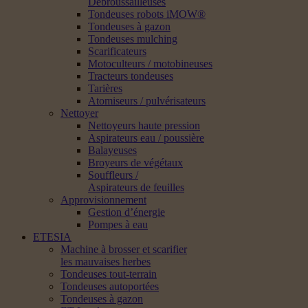
Débroussailleuses
Tondeuses robots iMOW®
Tondeuses à gazon
Tondeuses mulching
Scarificateurs
Motoculteurs / motobineuses
Tracteurs tondeuses
Tarières
Atomiseurs / pulvérisateurs
Nettoyer
Nettoyeurs haute pression
Aspirateurs eau / poussière
Balayeuses
Broyeurs de végétaux
Souffleurs /
Aspirateurs de feuilles
Approvisionnement
Gestion d’énergie
Pompes à eau
ETESIA
Machine à brosser et scarifier
les mauvaises herbes
Tondeuses tout-terrain
Tondeuses autoportées
Tondeuses à gazon