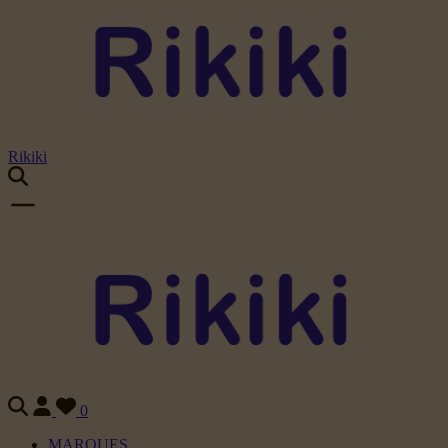
Rikiki
0
MARQUES