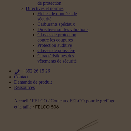
de protection
Directives et normes
Fiches de données de
sécurité
Carburants spéciaux
Directives sur les vibrations
Classes de protection
contre les coupures
Protection auditive
Classes de poussière
Caractéristiques des
vêtements de sécurité
+352 26 15 26
Contact
Demande de produit
Ressources
Accueil
/
FELCO
/
Couteaux FELCO pour le greffage
et la taille
/
FELCO 506