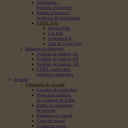
Détergents /
Produits d’entretien
Bidons d’essence /
systèmes de remplissage
STIHL Kits
Service Kits
Cut Kits
Upgrade Kits
Care & Clean Kits
Batteries et chargeurs
Système de batterie AS
Système de batterie AP
Système de batterie AK
STIHL connected /
solutions connectées
Sécurité
Vêtements de sécurité
Lunettes de protection
Protection auditive,
du visage et de la tête
Bottes et chaussures
de sécurité
Pantalons de travail
Gants de travail
T-shirts et vestes