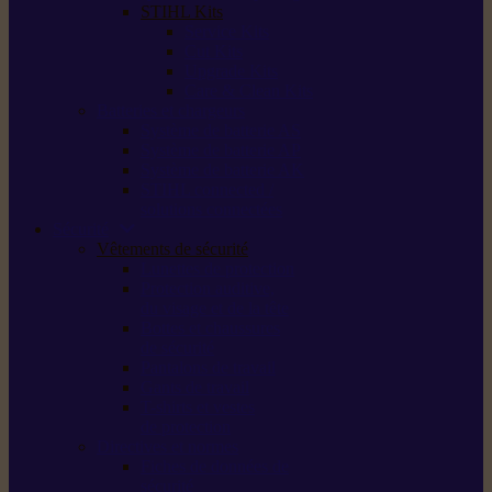
STIHL Kits
Service Kits
Cut Kits
Upgrade Kits
Care & Clean Kits
Batteries et chargeurs
Système de batterie AS
Système de batterie AP
Système de batterie AK
STIHL connected /
solutions connectées
Sécurité
Vêtements de sécurité
Lunettes de protection
Protection auditive,
du visage et de la tête
Bottes et chaussures
de sécurité
Pantalons de travail
Gants de travail
T-shirts et vestes
de protection
Directives et normes
Fiches de données de
sécurité