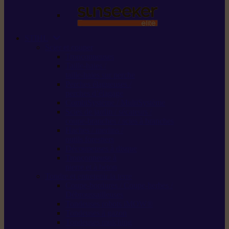
STIHL
Scier et couper
Tronçonneuses
Taille-haies /
taille-haies sur perche
Perches élagueuses /
perches d’élagage
CombiSystème / MultiSystème
Scies de jardin / sécateurs /
coupe-branches / scies à branches
Haches / merlins /
outils forestiers
Découpeuses à disque
Tronçonneuse à
pierre et à béton
Tondre et entretenir la terre
Coupe-bordures / Coupe-herbes /
Débroussailleuses
Tondeuses robots iMOW®
Tondeuses à gazon
Tondeuses mulching