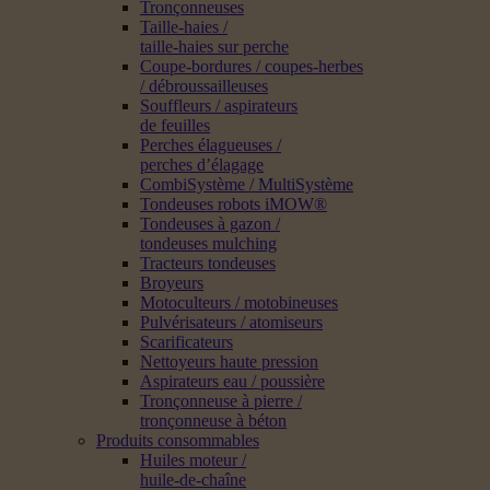
Tronçonneuses
Taille-haies /
taille-haies sur perche
Coupe-bordures / coupes-herbes
/ débroussailleuses
Souffleurs / aspirateurs
de feuilles
Perches élagueuses /
perches d’élagage
CombiSystème / MultiSystème
Tondeuses robots iMOW®
Tondeuses à gazon /
tondeuses mulching
Tracteurs tondeuses
Broyeurs
Motoculteurs / motobineuses
Pulvérisateurs / atomiseurs
Scarificateurs
Nettoyeurs haute pression
Aspirateurs eau / poussière
Tronçonneuse à pierre /
tronçonneuse à béton
Produits consommables
Huiles moteur /
huile-de-chaîne