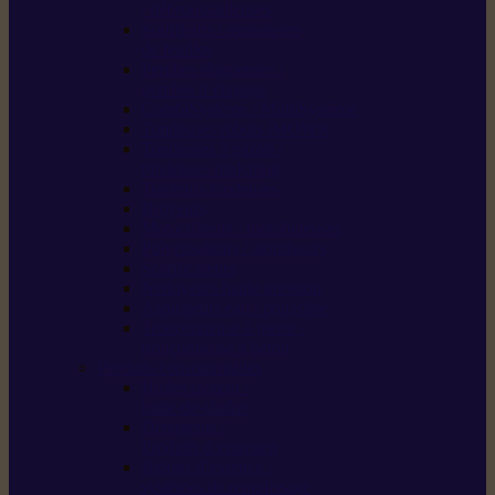
/ débroussailleuses
Souffleurs / aspirateurs
de feuilles
Perches élagueuses /
perches d’élagage
CombiSystème / MultiSystème
Tondeuses robots iMOW®
Tondeuses à gazon /
tondeuses mulching
Tracteurs tondeuses
Broyeurs
Motoculteurs / motobineuses
Pulvérisateurs / atomiseurs
Scarificateurs
Nettoyeurs haute pression
Aspirateurs eau / poussière
Tronçonneuse à pierre /
tronçonneuse à béton
Produits consommables
Huiles moteur /
huile-de-chaîne
Détergents /
Produits d’entretien
Bidons d’essence /
systèmes de remplissage