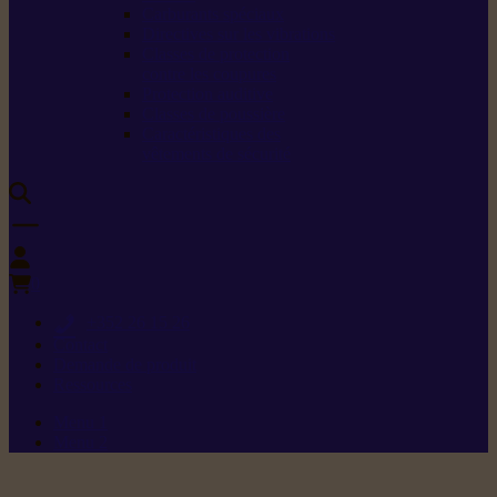
Carburants spéciaux
Directives sur les vibrations
Classes de protection
contre les coupures
Protection auditive
Classes de poussière
Caractéristiques des
vêtements de sécurité
0
+352 26 15 26
Contact
Demande de produit
Ressources
Menu 1
Menu 2