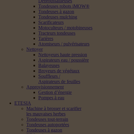
Débroussailleuses
Tondeuses robots iMOW®
Tondeuses à gazon
Tondeuses mulching
Scarificateurs
Motoculteurs / motobineuses
Tracteurs tondeuses
Tarières
Atomiseurs / pulvérisateurs
Nettoyer
Nettoyeurs haute pression
Aspirateurs eau / poussière
Balayeuses
Broyeurs de végétaux
Souffleurs /
Aspirateurs de feuilles
Approvisionnement
Gestion d’énergie
Pompes à eau
ETESIA
Machine à brosser et scarifier
les mauvaises herbes
Tondeuses tout-terrain
Tondeuses autoportées
Tondeuses à gazon