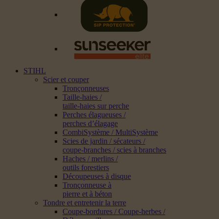
STIHL
Scier et couper
Tronçonneuses
Taille-haies /
taille-haies sur perche
Perches élagueuses /
perches d’élagage
CombiSystème / MultiSystème
Scies de jardin / sécateurs /
coupe-branches / scies à branches
Haches / merlins /
outils forestiers
Découpeuses à disque
Tronçonneuse à
pierre et à béton
Tondre et entretenir la terre
Coupe-bordures / Coupe-herbes /