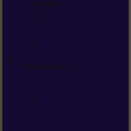
STIHL Kits
Service Kits
Cut Kits
Upgrade Kits
Care & Clean Kits
Batteries et chargeurs
Système de batterie AS
Système de batterie AP
Système de batterie AK
STIHL connected /
solutions connectées
Sécurité
Vêtements de sécurité
Lunettes de protection
Protection auditive,
du visage et de la tête
Bottes et chaussures
de sécurité
Pantalons de travail
Gants de travail
T-shirts et vestes
de protection
Directives et normes
Fiches de données de
sécurité