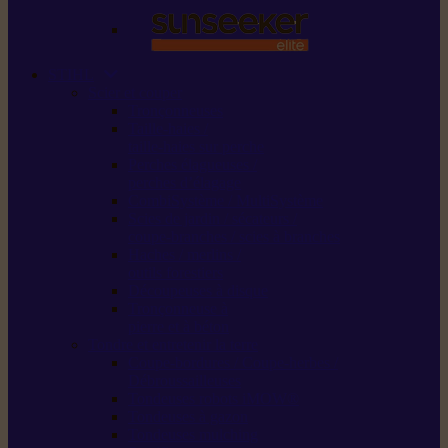
STIHL
Scier et couper
Tronçonneuses
Taille-haies /
taille-haies sur perche
Perches élagueuses /
perches d’élagage
CombiSystème / MultiSystème
Scies de jardin / sécateurs /
coupe-branches / scies à branches
Haches / merlins /
outils forestiers
Découpeuses à disque
Tronçonneuse à
pierre et à béton
Tondre et entretenir la terre
Coupe-bordures / Coupe-herbes /
Débroussailleuses
Tondeuses robots iMOW®
Tondeuses à gazon
Tondeuses mulching