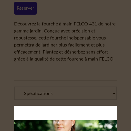
Réserver
Découvrez la fourche à main FELCO 431 de notre
gamme jardin. Conçue avec précision et
robustesse, cette fourche indispensable vous
permettra de jardiner plus facilement et plus
efficacement. Plantez et désherbez sans effort
grâce à la qualité de cette fourche à main FELCO.