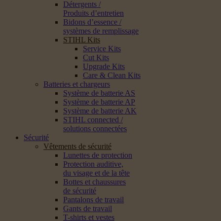
Détergents /
Produits d’entretien
Bidons d’essence /
systèmes de remplissage
STIHL Kits
Service Kits
Cut Kits
Upgrade Kits
Care & Clean Kits
Batteries et chargeurs
Système de batterie AS
Système de batterie AP
Système de batterie AK
STIHL connected /
solutions connectées
Sécurité
Vêtements de sécurité
Lunettes de protection
Protection auditive,
du visage et de la tête
Bottes et chaussures
de sécurité
Pantalons de travail
Gants de travail
T-shirts et vestes