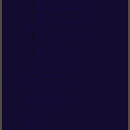
Scarificateurs
Motoculteurs / motobineuses
Tracteurs tondeuses
Tarières
Atomiseurs / pulvérisateurs
Nettoyer
Nettoyeurs haute pression
Aspirateurs eau / poussière
Balayeuses
Broyeurs de végétaux
Souffleurs /
Aspirateurs de feuilles
Approvisionnement
Gestion d’énergie
Pompes à eau
ETESIA
Machine à brosser et scarifier
les mauvaises herbes
Tondeuses tout-terrain
Tondeuses autoportées
Tondeuses à gazon
ET-Lander
SUNSEEKER
X3 GEN-2
X4