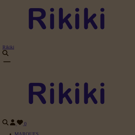
Rikiki
0
MARQUES