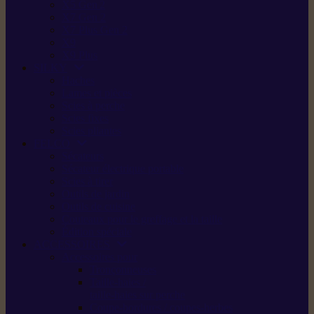
X5 Gen 2
X7 Gen 2
X7 Plus Gen 2
X9
X9 Plus
SILKY
Haches
Lames et pièces
Scies à perche
Scies fixes
Scies pliantes
FELCO
Sécateurs
Sécateur électrique portable
Scies à tirer
Outils de jardin
Outils de cuisine
Couteaux pour le greffage et la taille
Édition spéciale
ACCESSOIRES
Accessoires pour
Tronçonneuses
Taille-haies /
taille-haies sur perche
Coupe-bordures / coupes-herbes