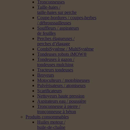
Tronçonneuses
Taille-haies /
taille-haies sur perche
Coupe-bordures / coupes-herbes
/ débroussailleuses
Souffleurs / aspirateurs
de feuilles
Perches élagueuses /
perches d’élagage
CombiSystème / MultiSystème
Tondeuses robots iMOW®
Tondeuses à gazon /
tondeuses mulching
Tracteurs tondeuses
Broyeurs
Motoculteurs / motobineuses
Pulvérisateurs / atomiseurs
Scarificateurs
Nettoyeurs haute pression
Aspirateurs eau / poussière
Tronçonneuse à pierre /
tronçonneuse à béton
Produits consommables
Huiles moteur /
huile-de-chaîne