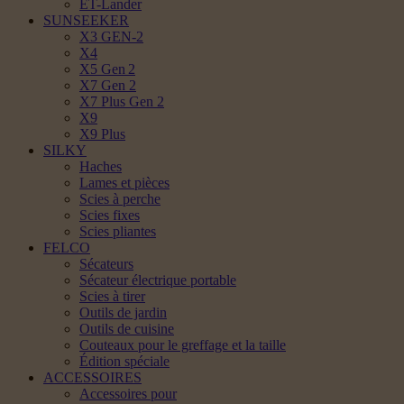
ET-Lander
SUNSEEKER
X3 GEN-2
X4
X5 Gen 2
X7 Gen 2
X7 Plus Gen 2
X9
X9 Plus
SILKY
Haches
Lames et pièces
Scies à perche
Scies fixes
Scies pliantes
FELCO
Sécateurs
Sécateur électrique portable
Scies à tirer
Outils de jardin
Outils de cuisine
Couteaux pour le greffage et la taille
Édition spéciale
ACCESSOIRES
Accessoires pour