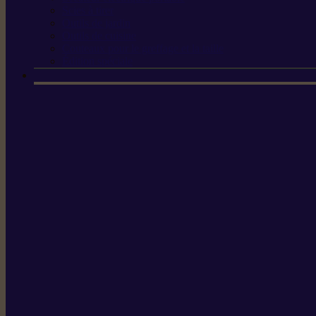
Scies à tirer
Outils de jardin
Outils de cuisine
Couteaux pour le greffage et la taille
Édition spéciale