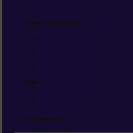
outils forestiers
Découpeuses à disque
Tronçonneuse à
pierre et à béton
Tondre et entretenir la terre
Coupe-bordures / Coupe-herbes /
Débroussailleuses
Tondeuses robots iMOW®
Tondeuses à gazon
Tondeuses mulching
Scarificateurs
Motoculteurs / motobineuses
Tracteurs tondeuses
Tarières
Atomiseurs / pulvérisateurs
Nettoyer
Nettoyeurs haute pression
Aspirateurs eau / poussière
Balayeuses
Broyeurs de végétaux
Souffleurs /
Aspirateurs de feuilles
Approvisionnement
Gestion d’énergie
Pompes à eau