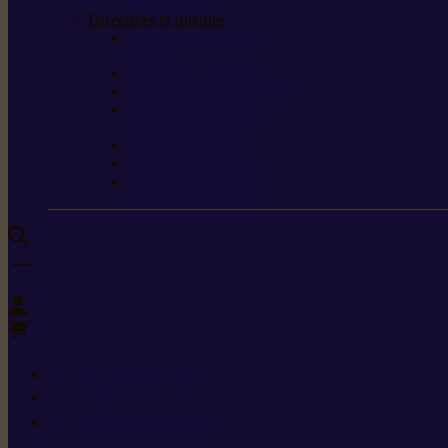
de protection
Directives et normes
Fiches de données de
sécurité
Carburants spéciaux
Directives sur les vibrations
Classes de protection
contre les coupures
Protection auditive
Classes de poussière
Caractéristiques des
vêtements de sécurité
0
+352 26 15 26
Contact
Demande de produit