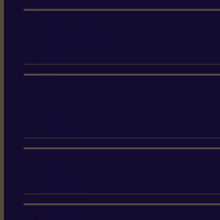
Machine à brosser et scarifier
les mauvaises herbes
Tondeuses tout-terrain
Tondeuses autoportées
Tondeuses à gazon
ET-Lander
X3 GEN-2
X4
X5 Gen 2
X7 Gen 2
X7 Plus Gen 2
X9
X9 Plus
Haches
Lames et pièces
Scies à perche
Scies fixes
Scies pliantes
Sécateurs
Sécateur électrique portable