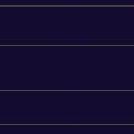
ETESIA
SUNSEEKER
SILKY
FELCO