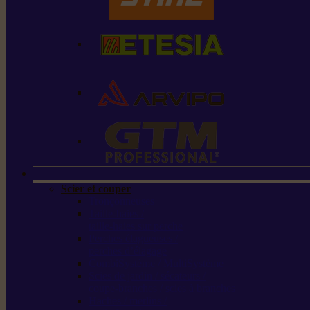
Scier et couper
Tronçonneuses
Taille-haies /
taille-haies sur perche
Perches élagueuses /
perches d’élagage
CombiSystème / MultiSystème
Scies de jardin / sécateurs /
coupe-branches / scies à branches
Haches / merlins /