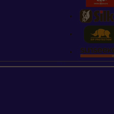
STIHL