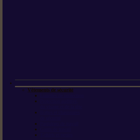
Vêtements de sécurité
Lunettes de protection
Protection auditive,
du visage et de la tête
Bottes et chaussures
de sécurité
Pantalons de travail
Gants de travail
T-shirts et vestes