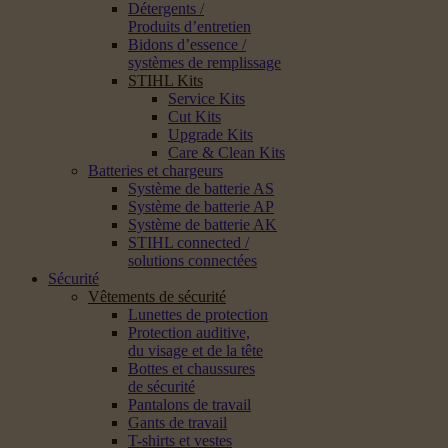
Détergents /
Produits d’entretien
Bidons d’essence /
systèmes de remplissage
STIHL Kits
Service Kits
Cut Kits
Upgrade Kits
Care & Clean Kits
Batteries et chargeurs
Système de batterie AS
Système de batterie AP
Système de batterie AK
STIHL connected /
solutions connectées
Sécurité
Vêtements de sécurité
Lunettes de protection
Protection auditive,
du visage et de la tête
Bottes et chaussures
de sécurité
Pantalons de travail
Gants de travail
T-shirts et vestes