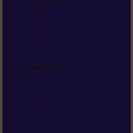
STIHL Kits
Service Kits
Cut Kits
Upgrade Kits
Care & Clean Kits
Batteries et chargeurs
Système de batterie AS
Système de batterie AP
Système de batterie AK
STIHL connected /
solutions connectées
Sécurité
Vêtements de sécurité
Lunettes de protection
Protection auditive,
du visage et de la tête
Bottes et chaussures
de sécurité
Pantalons de travail
Gants de travail
T-shirts et vestes
de protection
Directives et normes
Fiches de données de
sécurité