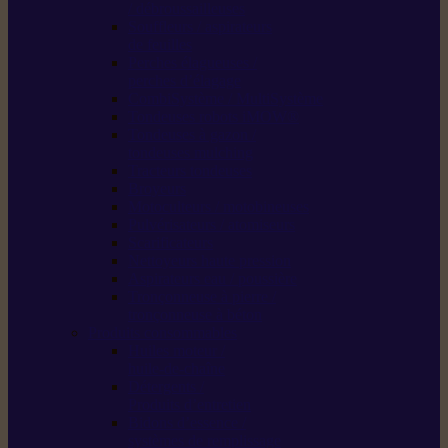
/ débroussailleuses
Souffleurs / aspirateurs
de feuilles
Perches élagueuses /
perches d’élagage
CombiSystème / MultiSystème
Tondeuses robots iMOW®
Tondeuses à gazon /
tondeuses mulching
Tracteurs tondeuses
Broyeurs
Motoculteurs / motobineuses
Pulvérisateurs / atomiseurs
Scarificateurs
Nettoyeurs haute pression
Aspirateurs eau / poussière
Tronçonneuse à pierre /
tronçonneuse à béton
Produits consommables
Huiles moteur /
huile-de-chaîne
Détergents /
Produits d’entretien
Bidons d’essence /
systèmes de remplissage