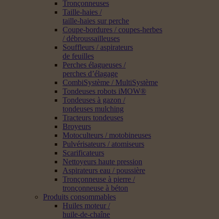
Tronçonneuses
Taille-haies /
taille-haies sur perche
Coupe-bordures / coupes-herbes
/ débroussailleuses
Souffleurs / aspirateurs
de feuilles
Perches élagueuses /
perches d’élagage
CombiSystème / MultiSystème
Tondeuses robots iMOW®
Tondeuses à gazon /
tondeuses mulching
Tracteurs tondeuses
Broyeurs
Motoculteurs / motobineuses
Pulvérisateurs / atomiseurs
Scarificateurs
Nettoyeurs haute pression
Aspirateurs eau / poussière
Tronçonneuse à pierre /
tronçonneuse à béton
Produits consommables
Huiles moteur /
huile-de-chaîne