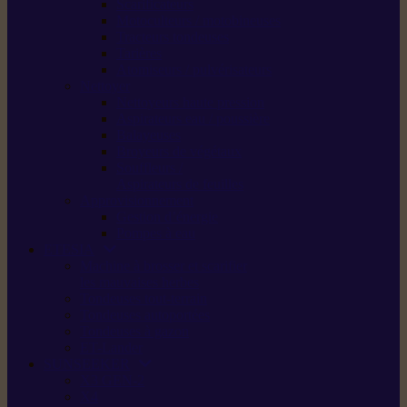
Scarificateurs
Motoculteurs / motobineuses
Tracteurs tondeuses
Tarières
Atomiseurs / pulvérisateurs
Nettoyer
Nettoyeurs haute pression
Aspirateurs eau / poussière
Balayeuses
Broyeurs de végétaux
Souffleurs /
Aspirateurs de feuilles
Approvisionnement
Gestion d’énergie
Pompes à eau
ETESIA
Machine à brosser et scarifier
les mauvaises herbes
Tondeuses tout-terrain
Tondeuses autoportées
Tondeuses à gazon
ET-Lander
SUNSEEKER
X3 GEN-2
X4