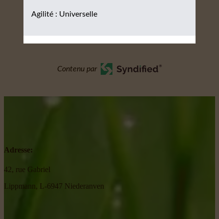
Agilité : Universelle
Contenu par
Adresse:
42, rue Gabriel
Lippmann, L-6947 Niederanven