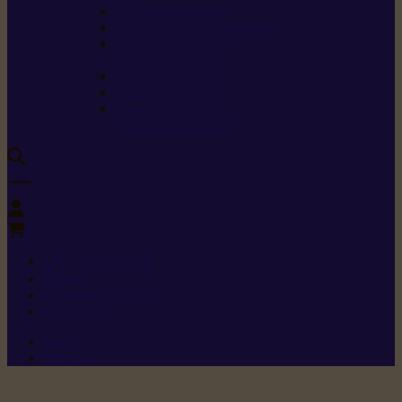
Carburants spéciaux
Directives sur les vibrations
Classes de protection
contre les coupures
Protection auditive
Classes de poussière
Caractéristiques des
vêtements de sécurité
0
+352 26 15 26
Contact
Demande de produit
Ressources
Menu 1
Menu 2