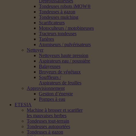
Débroussailleuses
Tondeuses robots iMOW®
Tondeuses à gazon
Tondeuses mulching
Scarificateurs
Motoculteurs / motobineuses
Tracteurs tondeuses
Tarières
Atomiseurs / pulvérisateurs
Nettoyer
Nettoyeurs haute pression
Aspirateurs eau / poussière
Balayeuses
Broyeurs de végétaux
Souffleurs /
Aspirateurs de feuilles
Approvisionnement
Gestion d’énergie
Pompes à eau
ETESIA
Machine à brosser et scarifier
les mauvaises herbes
Tondeuses tout-terrain
Tondeuses autoportées
Tondeuses à gazon