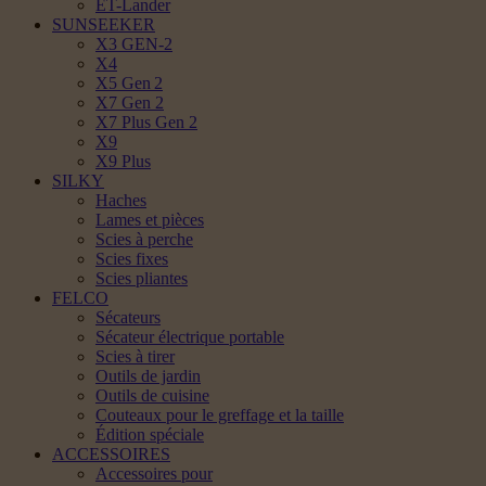
ET-Lander
SUNSEEKER
X3 GEN-2
X4
X5 Gen 2
X7 Gen 2
X7 Plus Gen 2
X9
X9 Plus
SILKY
Haches
Lames et pièces
Scies à perche
Scies fixes
Scies pliantes
FELCO
Sécateurs
Sécateur électrique portable
Scies à tirer
Outils de jardin
Outils de cuisine
Couteaux pour le greffage et la taille
Édition spéciale
ACCESSOIRES
Accessoires pour