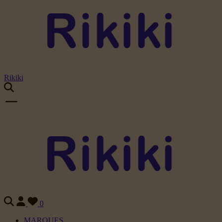
Rikiki
0
MARQUES