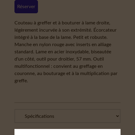
Réserver
Couteau à greffer et à bouturer à lame droite,
légèrement incurvée à son extrémité. Écorcateur
intégré à la base de la lame. Petit et robuste.
Manche en nylon rouge avec inserts en alliage
standard. Lame en acier inoxydable, biseautée
d'un côté, outil pour droitier, 57 mm. Outil
multifonctionnel : convient au greffage en
couronne, au bouturage et à la multiplication par
greffe.