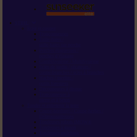
STIHL
Scier et couper
Tronçonneuses
Taille-haies /
taille-haies sur perche
Perches élagueuses /
perches d’élagage
CombiSystème / MultiSystème
Scies de jardin / sécateurs /
coupe-branches / scies à branches
Haches / merlins /
outils forestiers
Découpeuses à disque
Tronçonneuse à
pierre et à béton
Tondre et entretenir la terre
Coupe-bordures / Coupe-herbes /
Débroussailleuses
Tondeuses robots iMOW®
Tondeuses à gazon
Tondeuses mulching