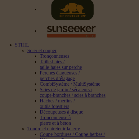
STIHL
Scier et couper
Tronçonneuses
Taille-haies /
taille-haies sur perche
Perches élagueuses /
perches d’élagage
CombiSystème / MultiSystème
Scies de jardin / sécateurs /
coupe-branches / scies à branches
Haches / merlins /
outils forestiers
Découpeuses à disque
Tronçonneuse à
pierre et à béton
Tondre et entretenir la terre
Coupe-bordures / Coupe-herbes /