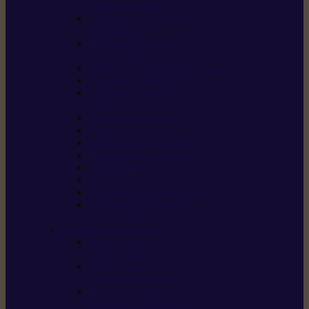
/ débroussailleuses
Souffleurs / aspirateurs
de feuilles
Perches élagueuses /
perches d’élagage
CombiSystème / MultiSystème
Tondeuses robots iMOW®
Tondeuses à gazon /
tondeuses mulching
Tracteurs tondeuses
Broyeurs
Motoculteurs / motobineuses
Pulvérisateurs / atomiseurs
Scarificateurs
Nettoyeurs haute pression
Aspirateurs eau / poussière
Tronçonneuse à pierre /
tronçonneuse à béton
Produits consommables
Huiles moteur /
huile-de-chaîne
Détergents /
Produits d’entretien
Bidons d’essence /
systèmes de remplissage