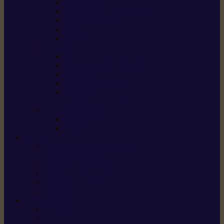
Scarificateurs
Motoculteurs / motobineuses
Tracteurs tondeuses
Tarières
Atomiseurs / pulvérisateurs
Nettoyer
Nettoyeurs haute pression
Aspirateurs eau / poussière
Balayeuses
Broyeurs de végétaux
Souffleurs /
Aspirateurs de feuilles
Approvisionnement
Gestion d’énergie
Pompes à eau
ETESIA
Machine à brosser et scarifier
les mauvaises herbes
Tondeuses tout-terrain
Tondeuses autoportées
Tondeuses à gazon
ET-Lander
SUNSEEKER
X3 GEN-2
X4