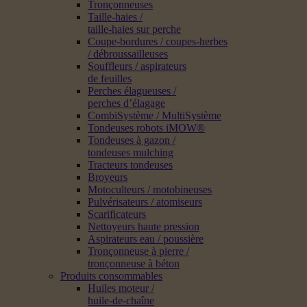
Tronçonneuses
Taille-haies /
taille-haies sur perche
Coupe-bordures / coupes-herbes
/ débroussailleuses
Souffleurs / aspirateurs
de feuilles
Perches élagueuses /
perches d’élagage
CombiSystème / MultiSystème
Tondeuses robots iMOW®
Tondeuses à gazon /
tondeuses mulching
Tracteurs tondeuses
Broyeurs
Motoculteurs / motobineuses
Pulvérisateurs / atomiseurs
Scarificateurs
Nettoyeurs haute pression
Aspirateurs eau / poussière
Tronçonneuse à pierre /
tronçonneuse à béton
Produits consommables
Huiles moteur /
huile-de-chaîne