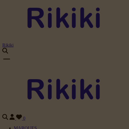
Rikiki
0
MARQUES