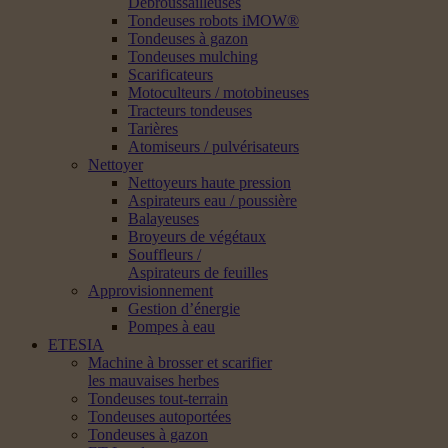
Débroussailleuses
Tondeuses robots iMOW®
Tondeuses à gazon
Tondeuses mulching
Scarificateurs
Motoculteurs / motobineuses
Tracteurs tondeuses
Tarières
Atomiseurs / pulvérisateurs
Nettoyer
Nettoyeurs haute pression
Aspirateurs eau / poussière
Balayeuses
Broyeurs de végétaux
Souffleurs /
Aspirateurs de feuilles
Approvisionnement
Gestion d’énergie
Pompes à eau
ETESIA
Machine à brosser et scarifier
les mauvaises herbes
Tondeuses tout-terrain
Tondeuses autoportées
Tondeuses à gazon