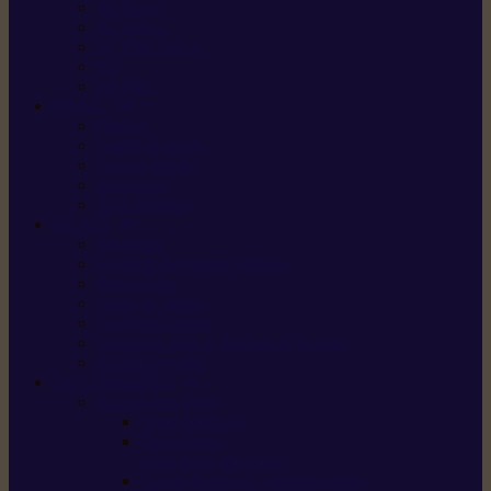
X5 Gen 2
X7 Gen 2
X7 Plus Gen 2
X9
X9 Plus
SILKY
Haches
Lames et pièces
Scies à perche
Scies fixes
Scies pliantes
FELCO
Sécateurs
Sécateur électrique portable
Scies à tirer
Outils de jardin
Outils de cuisine
Couteaux pour le greffage et la taille
Édition spéciale
ACCESSOIRES
Accessoires pour
Tronçonneuses
Taille-haies /
taille-haies sur perche
Coupe-bordures / coupes-herbes