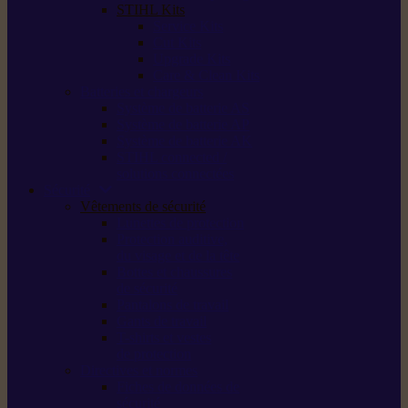
STIHL Kits
Service Kits
Cut Kits
Upgrade Kits
Care & Clean Kits
Batteries et chargeurs
Système de batterie AS
Système de batterie AP
Système de batterie AK
STIHL connected /
solutions connectées
Sécurité
Vêtements de sécurité
Lunettes de protection
Protection auditive,
du visage et de la tête
Bottes et chaussures
de sécurité
Pantalons de travail
Gants de travail
T-shirts et vestes
de protection
Directives et normes
Fiches de données de
sécurité