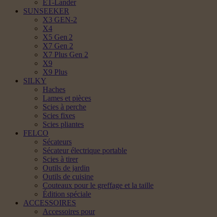
ET-Lander
SUNSEEKER
X3 GEN-2
X4
X5 Gen 2
X7 Gen 2
X7 Plus Gen 2
X9
X9 Plus
SILKY
Haches
Lames et pièces
Scies à perche
Scies fixes
Scies pliantes
FELCO
Sécateurs
Sécateur électrique portable
Scies à tirer
Outils de jardin
Outils de cuisine
Couteaux pour le greffage et la taille
Édition spéciale
ACCESSOIRES
Accessoires pour