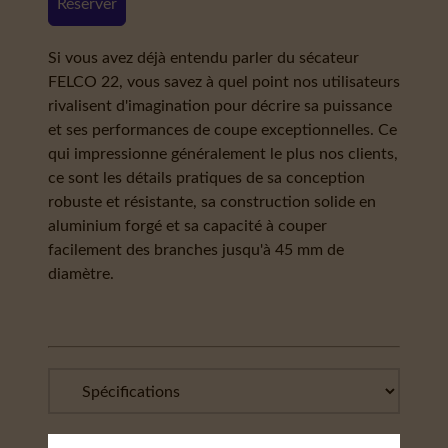
Réserver
Si vous avez déjà entendu parler du sécateur
FELCO 22, vous savez à quel point nos utilisateurs
rivalisent d'imagination pour décrire sa puissance
et ses performances de coupe exceptionnelles. Ce
qui impressionne généralement le plus nos clients,
ce sont les détails pratiques de sa conception
robuste et résistante, sa construction solide en
aluminium forgé et sa capacité à couper
facilement des branches jusqu'à 45 mm de
diamètre.