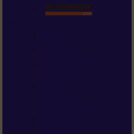
STIHL
Scier et couper
Tronçonneuses
Taille-haies /
taille-haies sur perche
Perches élagueuses /
perches d’élagage
CombiSystème / MultiSystème
Scies de jardin / sécateurs /
coupe-branches / scies à branches
Haches / merlins /
outils forestiers
Découpeuses à disque
Tronçonneuse à
pierre et à béton
Tondre et entretenir la terre
Coupe-bordures / Coupe-herbes /
Débroussailleuses
Tondeuses robots iMOW®
Tondeuses à gazon
Tondeuses mulching