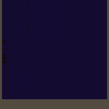
Carburants spéciaux
Directives sur les vibrations
Classes de protection
contre les coupures
Protection auditive
Classes de poussière
Caractéristiques des
vêtements de sécurité
0
+352 26 15 26
Contact
Demande de produit
Ressources
Menu 1
Menu 2