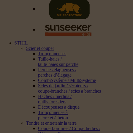
STIHL
Scier et couper
Tronçonneuses
Taille-haies /
taille-haies sur perche
Perches élagueuses /
perches d’élagage
CombiSystème / MultiSystème
Scies de jardin / sécateurs /
coupe-branches / scies à branches
Haches / merlins /
outils forestiers
Découpeuses à disque
Tronçonneuse à
pierre et à béton
Tondre et entretenir la terre
Coupe-bordures / Coupe-herbes /