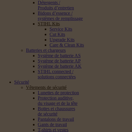
Détergents /
Produits d’entretien
Bidons d’essence /
systèmes de remplissage
STIHL Kits
Service Kits
Cut Kits
Upgrade Kits
Care & Clean Kits
Batteries et chargeurs
Système de batterie AS
Système de batterie AP
Système de batterie AK
STIHL connected /
solutions connectées
Sécurité
Vêtements de sécurité
Lunettes de protection
Protection auditive,
du visage et de la tête
Bottes et chaussures
de sécurité
Pantalons de travail
Gants de travail
T-shirts et vestes