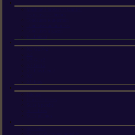
Machine à brosser et scarifier
les mauvaises herbes
Tondeuses tout-terrain
Tondeuses autoportées
Tondeuses à gazon
ET-Lander
X3 GEN-2
X4
X5 Gen 2
X7 Gen 2
X7 Plus Gen 2
X9
X9 Plus
Haches
Lames et pièces
Scies à perche
Scies fixes
Scies pliantes
Sécateurs
Sécateur électrique portable