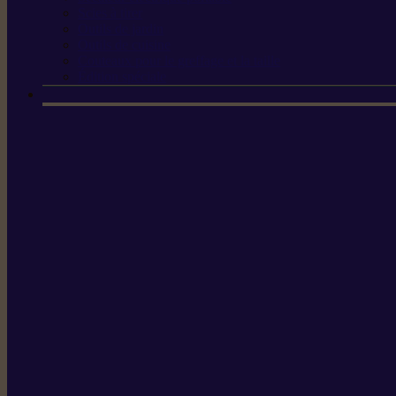
Scies à tirer
Outils de jardin
Outils de cuisine
Couteaux pour le greffage et la taille
Édition spéciale