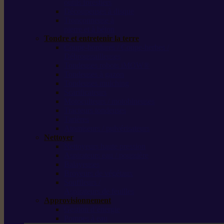
outils forestiers
Découpeuses à disque
Tronçonneuse à
pierre et à béton
Tondre et entretenir la terre
Coupe-bordures / Coupe-herbes /
Débroussailleuses
Tondeuses robots iMOW®
Tondeuses à gazon
Tondeuses mulching
Scarificateurs
Motoculteurs / motobineuses
Tracteurs tondeuses
Tarières
Atomiseurs / pulvérisateurs
Nettoyer
Nettoyeurs haute pression
Aspirateurs eau / poussière
Balayeuses
Broyeurs de végétaux
Souffleurs /
Aspirateurs de feuilles
Approvisionnement
Gestion d’énergie
Pompes à eau