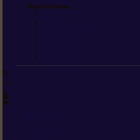
de protection
Directives et normes
Fiches de données de
sécurité
Carburants spéciaux
Directives sur les vibrations
Classes de protection
contre les coupures
Protection auditive
Classes de poussière
Caractéristiques des
vêtements de sécurité
0
+352 26 15 26
Contact
Demande de produit