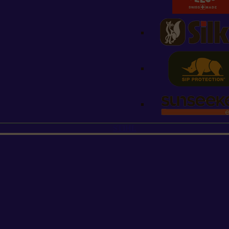
STIHL