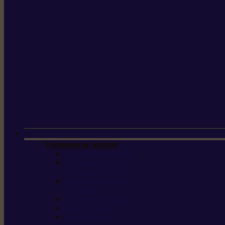
Vêtements de sécurité
Lunettes de protection
Protection auditive,
du visage et de la tête
Bottes et chaussures
de sécurité
Pantalons de travail
Gants de travail
T-shirts et vestes