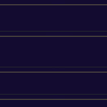
ETESIA
SUNSEEKER
SILKY
FELCO