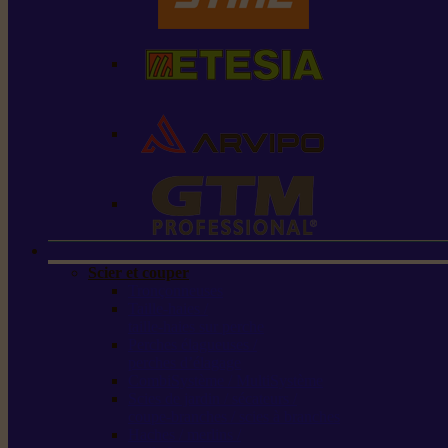
Scier et couper
Tronçonneuses
Taille-haies /
taille-haies sur perche
Perches élagueuses /
perches d’élagage
CombiSystème / MultiSystème
Scies de jardin / sécateurs /
coupe-branches / scies à branches
Haches / merlins /