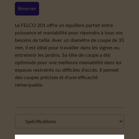
Réserver
Le FELCO 201 offre un équilibre parfait entre
puissance et maniabilité pour répondre à tous vos
besoins de taille. Avec un diamètre de coupe de 35
mm, il est idéal pour travailler dans les vignes ou
entretenir les jardins. Sa tête de coupe a été
optimisée pour une meilleure maniabilité dans les
espaces restreints ou difficiles d'accès. Il permet
des coupes précises et d'une efficacité
remarquable.