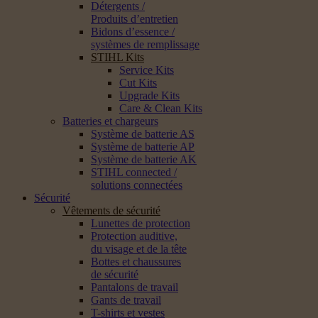
Détergents /
Produits d’entretien
Bidons d’essence /
systèmes de remplissage
STIHL Kits
Service Kits
Cut Kits
Upgrade Kits
Care & Clean Kits
Batteries et chargeurs
Système de batterie AS
Système de batterie AP
Système de batterie AK
STIHL connected /
solutions connectées
Sécurité
Vêtements de sécurité
Lunettes de protection
Protection auditive,
du visage et de la tête
Bottes et chaussures
de sécurité
Pantalons de travail
Gants de travail
T-shirts et vestes