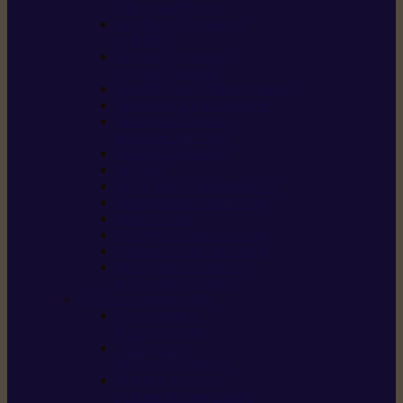
/ débroussailleuses
Souffleurs / aspirateurs
de feuilles
Perches élagueuses /
perches d’élagage
CombiSystème / MultiSystème
Tondeuses robots iMOW®
Tondeuses à gazon /
tondeuses mulching
Tracteurs tondeuses
Broyeurs
Motoculteurs / motobineuses
Pulvérisateurs / atomiseurs
Scarificateurs
Nettoyeurs haute pression
Aspirateurs eau / poussière
Tronçonneuse à pierre /
tronçonneuse à béton
Produits consommables
Huiles moteur /
huile-de-chaîne
Détergents /
Produits d’entretien
Bidons d’essence /
systèmes de remplissage