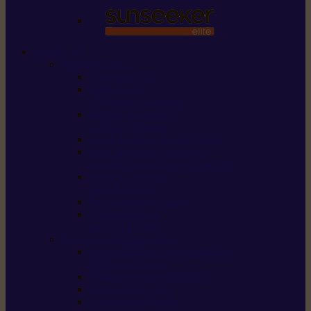
STIHL
Scier et couper
Tronçonneuses
Taille-haies /
taille-haies sur perche
Perches élagueuses /
perches d’élagage
CombiSystème / MultiSystème
Scies de jardin / sécateurs /
coupe-branches / scies à branches
Haches / merlins /
outils forestiers
Découpeuses à disque
Tronçonneuse à
pierre et à béton
Tondre et entretenir la terre
Coupe-bordures / Coupe-herbes /
Débroussailleuses
Tondeuses robots iMOW®
Tondeuses à gazon
Tondeuses mulching