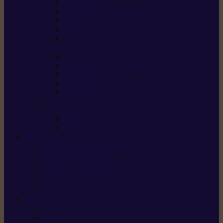
Scarificateurs
Motoculteurs / motobineuses
Tracteurs tondeuses
Tarières
Atomiseurs / pulvérisateurs
Nettoyer
Nettoyeurs haute pression
Aspirateurs eau / poussière
Balayeuses
Broyeurs de végétaux
Souffleurs /
Aspirateurs de feuilles
Approvisionnement
Gestion d’énergie
Pompes à eau
ETESIA
Machine à brosser et scarifier
les mauvaises herbes
Tondeuses tout-terrain
Tondeuses autoportées
Tondeuses à gazon
ET-Lander
SUNSEEKER
X3 GEN-2
X4