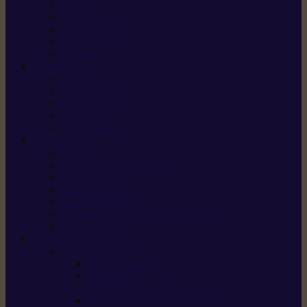
X5 Gen 2
X7 Gen 2
X7 Plus Gen 2
X9
X9 Plus
SILKY
Haches
Lames et pièces
Scies à perche
Scies fixes
Scies pliantes
FELCO
Sécateurs
Sécateur électrique portable
Scies à tirer
Outils de jardin
Outils de cuisine
Couteaux pour le greffage et la taille
Édition spéciale
ACCESSOIRES
Accessoires pour
Tronçonneuses
Taille-haies /
taille-haies sur perche
Coupe-bordures / coupes-herbes