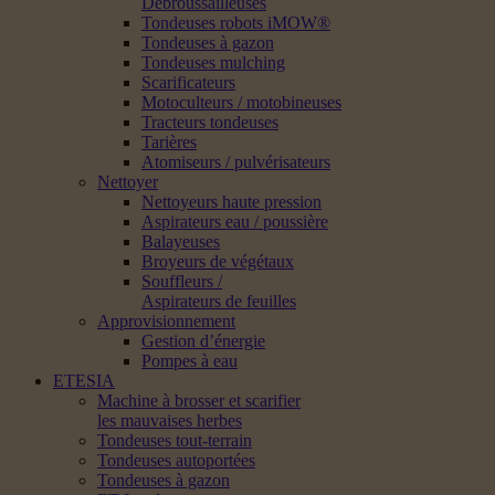
Débroussailleuses
Tondeuses robots iMOW®
Tondeuses à gazon
Tondeuses mulching
Scarificateurs
Motoculteurs / motobineuses
Tracteurs tondeuses
Tarières
Atomiseurs / pulvérisateurs
Nettoyer
Nettoyeurs haute pression
Aspirateurs eau / poussière
Balayeuses
Broyeurs de végétaux
Souffleurs /
Aspirateurs de feuilles
Approvisionnement
Gestion d’énergie
Pompes à eau
ETESIA
Machine à brosser et scarifier
les mauvaises herbes
Tondeuses tout-terrain
Tondeuses autoportées
Tondeuses à gazon