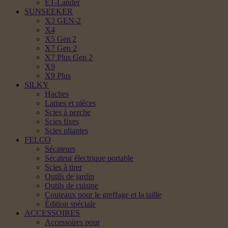
ET-Lander
SUNSEEKER
X3 GEN-2
X4
X5 Gen 2
X7 Gen 2
X7 Plus Gen 2
X9
X9 Plus
SILKY
Haches
Lames et pièces
Scies à perche
Scies fixes
Scies pliantes
FELCO
Sécateurs
Sécateur électrique portable
Scies à tirer
Outils de jardin
Outils de cuisine
Couteaux pour le greffage et la taille
Édition spéciale
ACCESSOIRES
Accessoires pour