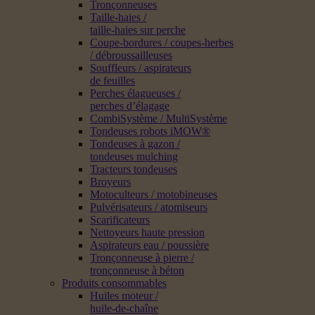
Tronçonneuses
Taille-haies /
taille-haies sur perche
Coupe-bordures / coupes-herbes
/ débroussailleuses
Souffleurs / aspirateurs
de feuilles
Perches élagueuses /
perches d’élagage
CombiSystème / MultiSystème
Tondeuses robots iMOW®
Tondeuses à gazon /
tondeuses mulching
Tracteurs tondeuses
Broyeurs
Motoculteurs / motobineuses
Pulvérisateurs / atomiseurs
Scarificateurs
Nettoyeurs haute pression
Aspirateurs eau / poussière
Tronçonneuse à pierre /
tronçonneuse à béton
Produits consommables
Huiles moteur /
huile-de-chaîne