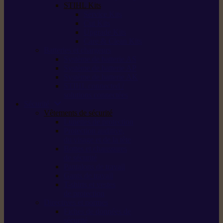
STIHL Kits
Service Kits
Cut Kits
Upgrade Kits
Care & Clean Kits
Batteries et chargeurs
Système de batterie AS
Système de batterie AP
Système de batterie AK
STIHL connected /
solutions connectées
Sécurité
Vêtements de sécurité
Lunettes de protection
Protection auditive,
du visage et de la tête
Bottes et chaussures
de sécurité
Pantalons de travail
Gants de travail
T-shirts et vestes
de protection
Directives et normes
Fiches de données de
sécurité