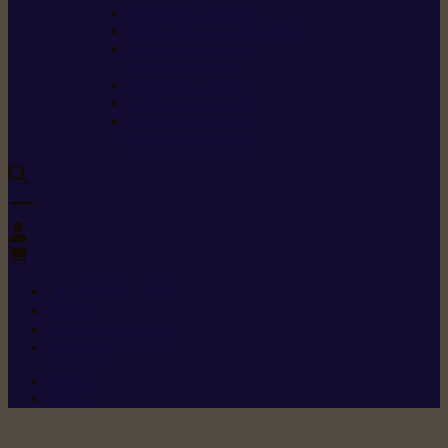
Carburants spéciaux
Directives sur les vibrations
Classes de protection
contre les coupures
Protection auditive
Classes de poussière
Caractéristiques des
vêtements de sécurité
0
+352 26 15 26
Contact
Demande de produit
Ressources
Menu 1
Menu 2