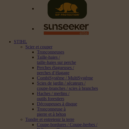
STIHL
Scier et couper
Tronçonneuses
Taille-haies /
taille-haies sur perche
Perches élagueuses /
perches d’élagage
CombiSystème / MultiSystème
Scies de jardin / sécateurs /
coupe-branches / scies à branches
Haches / merlins /
outils forestiers
Découpeuses à disque
Tronçonneuse à
pierre et à béton
Tondre et entretenir la terre
Coupe-bordures / Coupe-herbes /