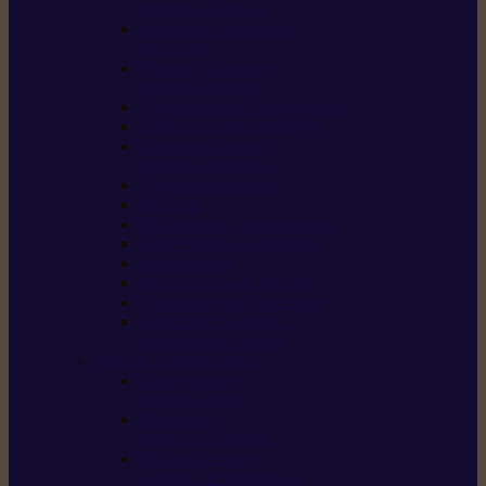
/ débroussailleuses
Souffleurs / aspirateurs
de feuilles
Perches élagueuses /
perches d’élagage
CombiSystème / MultiSystème
Tondeuses robots iMOW®
Tondeuses à gazon /
tondeuses mulching
Tracteurs tondeuses
Broyeurs
Motoculteurs / motobineuses
Pulvérisateurs / atomiseurs
Scarificateurs
Nettoyeurs haute pression
Aspirateurs eau / poussière
Tronçonneuse à pierre /
tronçonneuse à béton
Produits consommables
Huiles moteur /
huile-de-chaîne
Détergents /
Produits d’entretien
Bidons d’essence /
systèmes de remplissage