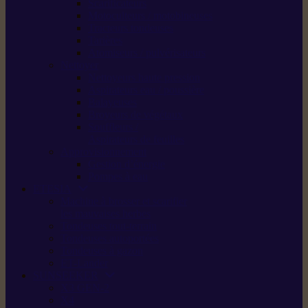
Scarificateurs
Motoculteurs / motobineuses
Tracteurs tondeuses
Tarières
Atomiseurs / pulvérisateurs
Nettoyer
Nettoyeurs haute pression
Aspirateurs eau / poussière
Balayeuses
Broyeurs de végétaux
Souffleurs /
Aspirateurs de feuilles
Approvisionnement
Gestion d’énergie
Pompes à eau
ETESIA
Machine à brosser et scarifier
les mauvaises herbes
Tondeuses tout-terrain
Tondeuses autoportées
Tondeuses à gazon
ET-Lander
SUNSEEKER
X3 GEN-2
X4