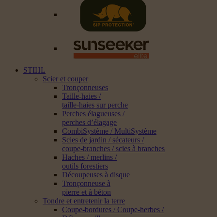
STIHL
Scier et couper
Tronçonneuses
Taille-haies /
taille-haies sur perche
Perches élagueuses /
perches d’élagage
CombiSystème / MultiSystème
Scies de jardin / sécateurs /
coupe-branches / scies à branches
Haches / merlins /
outils forestiers
Découpeuses à disque
Tronçonneuse à
pierre et à béton
Tondre et entretenir la terre
Coupe-bordures / Coupe-herbes /