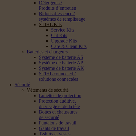
Détergents /
Produits d’entretien
Bidons d’essence /
systèmes de remplissage
STIHL Kits
Service Kits
Cut Kits
Upgrade Kits
Care & Clean Kits
Batteries et chargeurs
Système de batterie AS
Système de batterie AP
Système de batterie AK
STIHL connected /
solutions connectées
Sécurité
Vêtements de sécurité
Lunettes de protection
Protection auditive,
du visage et de la tête
Bottes et chaussures
de sécurité
Pantalons de travail
Gants de travail
T-shirts et vestes