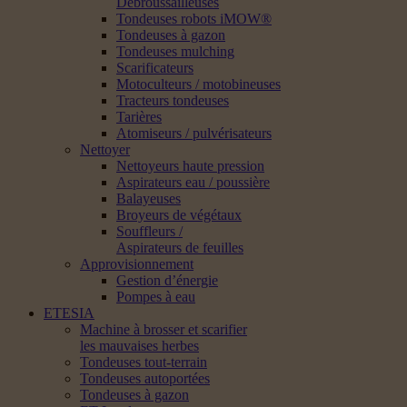
Débroussailleuses
Tondeuses robots iMOW®
Tondeuses à gazon
Tondeuses mulching
Scarificateurs
Motoculteurs / motobineuses
Tracteurs tondeuses
Tarières
Atomiseurs / pulvérisateurs
Nettoyer
Nettoyeurs haute pression
Aspirateurs eau / poussière
Balayeuses
Broyeurs de végétaux
Souffleurs /
Aspirateurs de feuilles
Approvisionnement
Gestion d’énergie
Pompes à eau
ETESIA
Machine à brosser et scarifier
les mauvaises herbes
Tondeuses tout-terrain
Tondeuses autoportées
Tondeuses à gazon