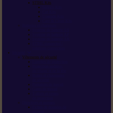
STIHL Kits
Service Kits
Cut Kits
Upgrade Kits
Care & Clean Kits
Batteries et chargeurs
Système de batterie AS
Système de batterie AP
Système de batterie AK
STIHL connected /
solutions connectées
Sécurité
Vêtements de sécurité
Lunettes de protection
Protection auditive,
du visage et de la tête
Bottes et chaussures
de sécurité
Pantalons de travail
Gants de travail
T-shirts et vestes
de protection
Directives et normes
Fiches de données de
sécurité