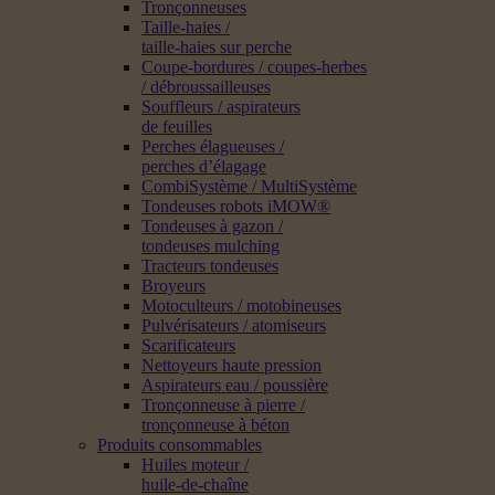
Tronçonneuses
Taille-haies /
taille-haies sur perche
Coupe-bordures / coupes-herbes
/ débroussailleuses
Souffleurs / aspirateurs
de feuilles
Perches élagueuses /
perches d’élagage
CombiSystème / MultiSystème
Tondeuses robots iMOW®
Tondeuses à gazon /
tondeuses mulching
Tracteurs tondeuses
Broyeurs
Motoculteurs / motobineuses
Pulvérisateurs / atomiseurs
Scarificateurs
Nettoyeurs haute pression
Aspirateurs eau / poussière
Tronçonneuse à pierre /
tronçonneuse à béton
Produits consommables
Huiles moteur /
huile-de-chaîne