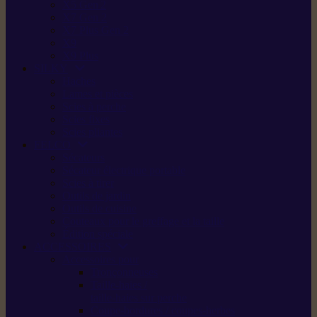
X5 Gen 2
X7 Gen 2
X7 Plus Gen 2
X9
X9 Plus
SILKY
Haches
Lames et pièces
Scies à perche
Scies fixes
Scies pliantes
FELCO
Sécateurs
Sécateur électrique portable
Scies à tirer
Outils de jardin
Outils de cuisine
Couteaux pour le greffage et la taille
Édition spéciale
ACCESSOIRES
Accessoires pour
Tronçonneuses
Taille-haies /
taille-haies sur perche
Coupe-bordures / coupes-herbes