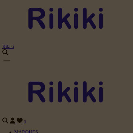
Rikiki
0
MARQUES