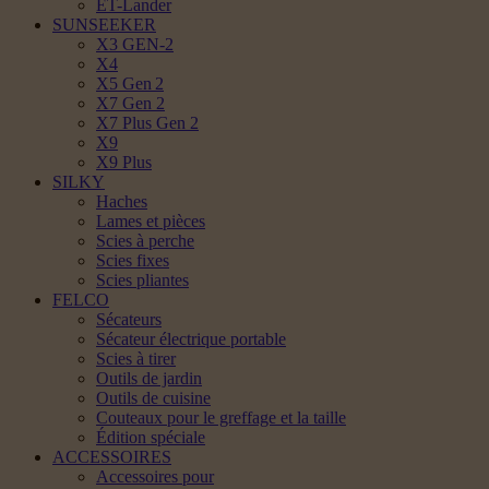
ET-Lander
SUNSEEKER
X3 GEN-2
X4
X5 Gen 2
X7 Gen 2
X7 Plus Gen 2
X9
X9 Plus
SILKY
Haches
Lames et pièces
Scies à perche
Scies fixes
Scies pliantes
FELCO
Sécateurs
Sécateur électrique portable
Scies à tirer
Outils de jardin
Outils de cuisine
Couteaux pour le greffage et la taille
Édition spéciale
ACCESSOIRES
Accessoires pour