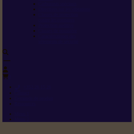
Carburants spéciaux
Directives sur les vibrations
Classes de protection
contre les coupures
Protection auditive
Classes de poussière
Caractéristiques des
vêtements de sécurité
0
+352 26 15 26
Contact
Demande de produit
Ressources
Menu 1
Menu 2