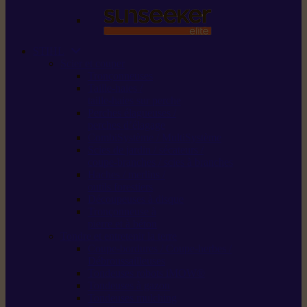
STIHL
Scier et couper
Tronçonneuses
Taille-haies /
taille-haies sur perche
Perches élagueuses /
perches d’élagage
CombiSystème / MultiSystème
Scies de jardin / sécateurs /
coupe-branches / scies à branches
Haches / merlins /
outils forestiers
Découpeuses à disque
Tronçonneuse à
pierre et à béton
Tondre et entretenir la terre
Coupe-bordures / Coupe-herbes /
Débroussailleuses
Tondeuses robots iMOW®
Tondeuses à gazon
Tondeuses mulching