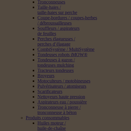
Tronçonneuses
Taille-haies /
taille-haies sur perche
Coupe-bordures / coupes-herbes
/ débroussailleuses
Souffleurs / aspirateurs
de feuilles
Perches élagueuses /
perches d’élagage
CombiSystème / MultiSystème
Tondeuses robots iMOW®
Tondeuses à gazon /
tondeuses mulching
Tracteurs tondeuses
Broyeurs
Motoculteurs / motobineuses
Pulvérisateurs / atomiseurs
Scarificateurs
Nettoyeurs haute pression
Aspirateurs eau / poussière
Tronçonneuse à pierre /
tronçonneuse à béton
Produits consommables
Huiles moteur /
huile-de-chaîne