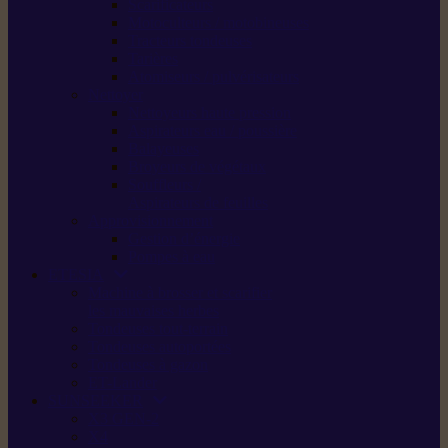
Scarificateurs
Motoculteurs / motobineuses
Tracteurs tondeuses
Tarières
Atomiseurs / pulvérisateurs
Nettoyer
Nettoyeurs haute pression
Aspirateurs eau / poussière
Balayeuses
Broyeurs de végétaux
Souffleurs /
Aspirateurs de feuilles
Approvisionnement
Gestion d’énergie
Pompes à eau
ETESIA
Machine à brosser et scarifier
les mauvaises herbes
Tondeuses tout-terrain
Tondeuses autoportées
Tondeuses à gazon
ET-Lander
SUNSEEKER
X3 GEN-2
X4