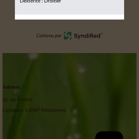
Dextérité : Droitier
Contenu par
Adresse:
42, rue Gabriel
Lippmann, L-6947 Niederanven