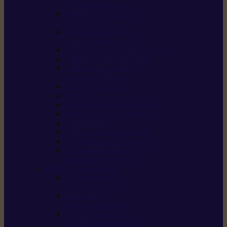
/ débroussailleuses
Souffleurs / aspirateurs
de feuilles
Perches élagueuses /
perches d’élagage
CombiSystème / MultiSystème
Tondeuses robots iMOW®
Tondeuses à gazon /
tondeuses mulching
Tracteurs tondeuses
Broyeurs
Motoculteurs / motobineuses
Pulvérisateurs / atomiseurs
Scarificateurs
Nettoyeurs haute pression
Aspirateurs eau / poussière
Tronçonneuse à pierre /
tronçonneuse à béton
Produits consommables
Huiles moteur /
huile-de-chaîne
Détergents /
Produits d’entretien
Bidons d’essence /
systèmes de remplissage