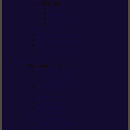
STIHL Kits
Service Kits
Cut Kits
Upgrade Kits
Care & Clean Kits
Batteries et chargeurs
Système de batterie AS
Système de batterie AP
Système de batterie AK
STIHL connected /
solutions connectées
Sécurité
Vêtements de sécurité
Lunettes de protection
Protection auditive,
du visage et de la tête
Bottes et chaussures
de sécurité
Pantalons de travail
Gants de travail
T-shirts et vestes
de protection
Directives et normes
Fiches de données de
sécurité