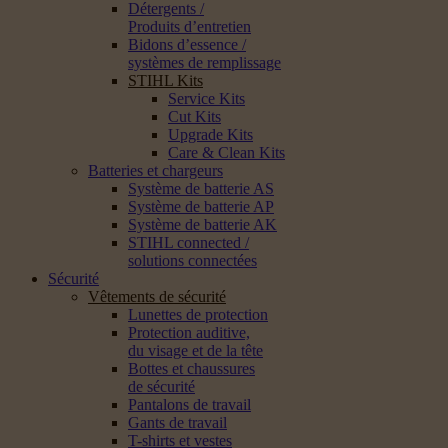
Détergents /
Produits d’entretien
Bidons d’essence /
systèmes de remplissage
STIHL Kits
Service Kits
Cut Kits
Upgrade Kits
Care & Clean Kits
Batteries et chargeurs
Système de batterie AS
Système de batterie AP
Système de batterie AK
STIHL connected /
solutions connectées
Sécurité
Vêtements de sécurité
Lunettes de protection
Protection auditive,
du visage et de la tête
Bottes et chaussures
de sécurité
Pantalons de travail
Gants de travail
T-shirts et vestes