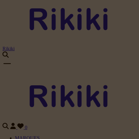
Rikiki
0
MARQUES