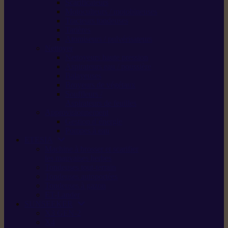
Scarificateurs
Motoculteurs / motobineuses
Tracteurs tondeuses
Tarières
Atomiseurs / pulvérisateurs
Nettoyer
Nettoyeurs haute pression
Aspirateurs eau / poussière
Balayeuses
Broyeurs de végétaux
Souffleurs /
Aspirateurs de feuilles
Approvisionnement
Gestion d’énergie
Pompes à eau
ETESIA
Machine à brosser et scarifier
les mauvaises herbes
Tondeuses tout-terrain
Tondeuses autoportées
Tondeuses à gazon
ET-Lander
SUNSEEKER
X3 GEN-2
X4