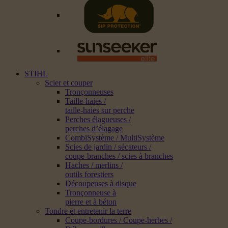
STIHL
Scier et couper
Tronçonneuses
Taille-haies /
taille-haies sur perche
Perches élagueuses /
perches d’élagage
CombiSystème / MultiSystème
Scies de jardin / sécateurs /
coupe-branches / scies à branches
Haches / merlins /
outils forestiers
Découpeuses à disque
Tronçonneuse à
pierre et à béton
Tondre et entretenir la terre
Coupe-bordures / Coupe-herbes /