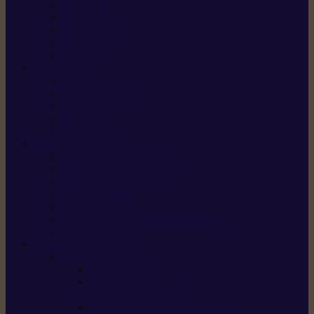
X5 Gen 2
X7 Gen 2
X7 Plus Gen 2
X9
X9 Plus
SILKY
Haches
Lames et pièces
Scies à perche
Scies fixes
Scies pliantes
FELCO
Sécateurs
Sécateur électrique portable
Scies à tirer
Outils de jardin
Outils de cuisine
Couteaux pour le greffage et la taille
Édition spéciale
ACCESSOIRES
Accessoires pour
Tronçonneuses
Taille-haies /
taille-haies sur perche
Coupe-bordures / coupes-herbes