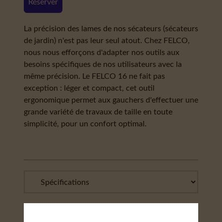
Réserver
La précision des lames de nos sécateurs (sécateurs
de jardin) n'est pas leur seul atout. Chez FELCO,
nous nous efforçons d'adapter nos outils aux
besoins spécifiques de nos utilisateurs avec la
même précision. Le FELCO 16 ne fait pas
exception : léger et compact, cet outil
ergonomique permet aux gauchers d'effectuer une
grande variété de travaux de taille en toute
simplicité, pour un confort optimal.