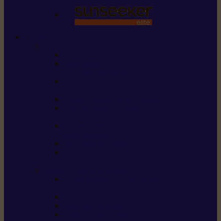
STIHL
Scier et couper
Tronçonneuses
Taille-haies /
taille-haies sur perche
Perches élagueuses /
perches d’élagage
CombiSystème / MultiSystème
Scies de jardin / sécateurs /
coupe-branches / scies à branches
Haches / merlins /
outils forestiers
Découpeuses à disque
Tronçonneuse à
pierre et à béton
Tondre et entretenir la terre
Coupe-bordures / Coupe-herbes /
Débroussailleuses
Tondeuses robots iMOW®
Tondeuses à gazon
Tondeuses mulching