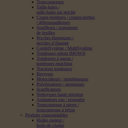
Tronçonneuses
Taille-haies /
taille-haies sur perche
Coupe-bordures / coupes-herbes
/ débroussailleuses
Souffleurs / aspirateurs
de feuilles
Perches élagueuses /
perches d’élagage
CombiSystème / MultiSystème
Tondeuses robots iMOW®
Tondeuses à gazon /
tondeuses mulching
Tracteurs tondeuses
Broyeurs
Motoculteurs / motobineuses
Pulvérisateurs / atomiseurs
Scarificateurs
Nettoyeurs haute pression
Aspirateurs eau / poussière
Tronçonneuse à pierre /
tronçonneuse à béton
Produits consommables
Huiles moteur /
huile-de-chaîne