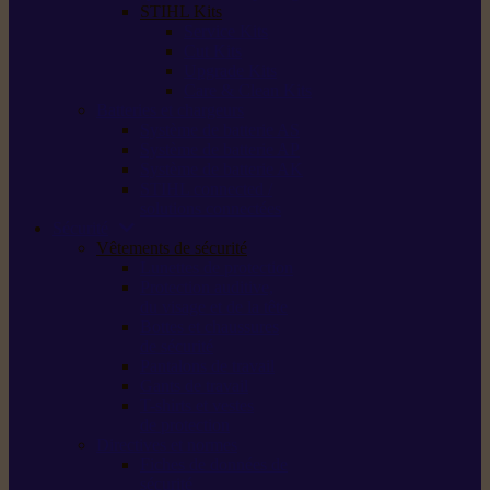
STIHL Kits
Service Kits
Cut Kits
Upgrade Kits
Care & Clean Kits
Batteries et chargeurs
Système de batterie AS
Système de batterie AP
Système de batterie AK
STIHL connected /
solutions connectées
Sécurité
Vêtements de sécurité
Lunettes de protection
Protection auditive,
du visage et de la tête
Bottes et chaussures
de sécurité
Pantalons de travail
Gants de travail
T-shirts et vestes
de protection
Directives et normes
Fiches de données de
sécurité