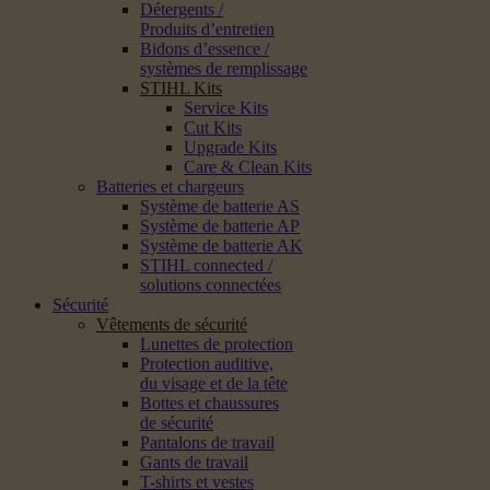
Détergents /
Produits d’entretien
Bidons d’essence /
systèmes de remplissage
STIHL Kits
Service Kits
Cut Kits
Upgrade Kits
Care & Clean Kits
Batteries et chargeurs
Système de batterie AS
Système de batterie AP
Système de batterie AK
STIHL connected /
solutions connectées
Sécurité
Vêtements de sécurité
Lunettes de protection
Protection auditive,
du visage et de la tête
Bottes et chaussures
de sécurité
Pantalons de travail
Gants de travail
T-shirts et vestes