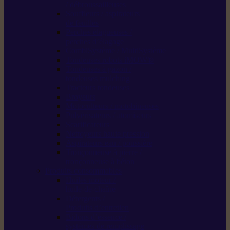
/ débroussailleuses
Souffleurs / aspirateurs
de feuilles
Perches élagueuses /
perches d’élagage
CombiSystème / MultiSystème
Tondeuses robots iMOW®
Tondeuses à gazon /
tondeuses mulching
Tracteurs tondeuses
Broyeurs
Motoculteurs / motobineuses
Pulvérisateurs / atomiseurs
Scarificateurs
Nettoyeurs haute pression
Aspirateurs eau / poussière
Tronçonneuse à pierre /
tronçonneuse à béton
Produits consommables
Huiles moteur /
huile-de-chaîne
Détergents /
Produits d’entretien
Bidons d’essence /
systèmes de remplissage