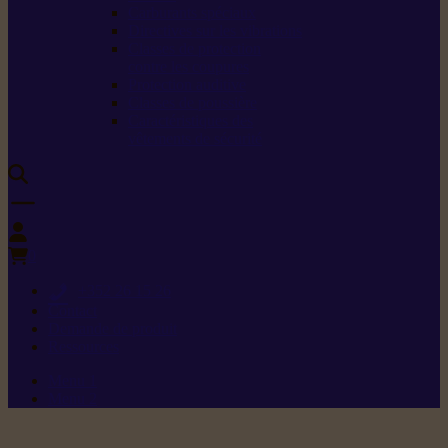
Carburants spéciaux
Directives sur les vibrations
Classes de protection
contre les coupures
Protection auditive
Classes de poussière
Caractéristiques des
vêtements de sécurité
0
+352 26 15 26
Contact
Demande de produit
Ressources
Menu 1
Menu 2