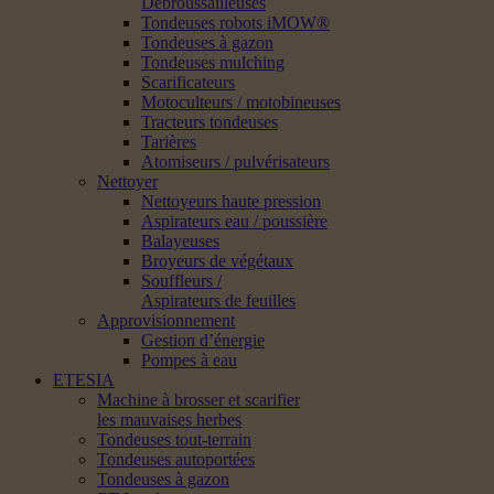
Débroussailleuses
Tondeuses robots iMOW®
Tondeuses à gazon
Tondeuses mulching
Scarificateurs
Motoculteurs / motobineuses
Tracteurs tondeuses
Tarières
Atomiseurs / pulvérisateurs
Nettoyer
Nettoyeurs haute pression
Aspirateurs eau / poussière
Balayeuses
Broyeurs de végétaux
Souffleurs /
Aspirateurs de feuilles
Approvisionnement
Gestion d’énergie
Pompes à eau
ETESIA
Machine à brosser et scarifier
les mauvaises herbes
Tondeuses tout-terrain
Tondeuses autoportées
Tondeuses à gazon