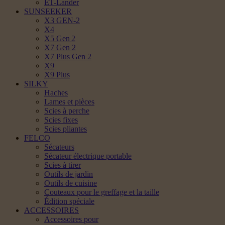
ET-Lander
SUNSEEKER
X3 GEN-2
X4
X5 Gen 2
X7 Gen 2
X7 Plus Gen 2
X9
X9 Plus
SILKY
Haches
Lames et pièces
Scies à perche
Scies fixes
Scies pliantes
FELCO
Sécateurs
Sécateur électrique portable
Scies à tirer
Outils de jardin
Outils de cuisine
Couteaux pour le greffage et la taille
Édition spéciale
ACCESSOIRES
Accessoires pour