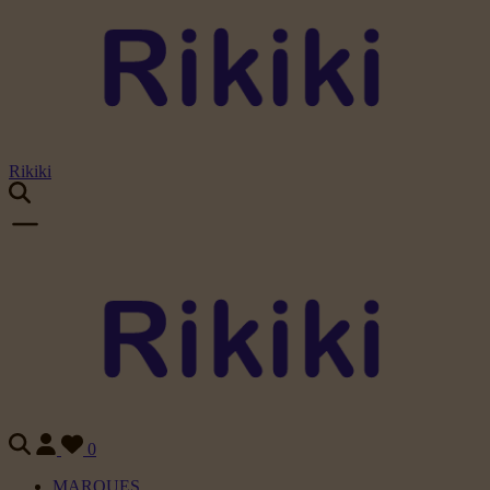
Rikiki
0
MARQUES