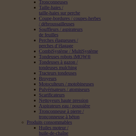
Tronçonneuses
Taille-haies /
taille-haies sur perche
Coupe-bordures / coupes-herbes
/ débroussailleuses
Souffleurs / aspirateurs
de feuilles
Perches élagueuses /
perches d’élagage
CombiSystème / MultiSystème
Tondeuses robots iMOW®
Tondeuses à gazon /
tondeuses mulching
Tracteurs tondeuses
Broyeurs
Motoculteurs / motobineuses
Pulvérisateurs / atomiseurs
Scarificateurs
Nettoyeurs haute pression
Aspirateurs eau / poussière
Tronçonneuse à pierre /
tronçonneuse à béton
Produits consommables
Huiles moteur /
huile-de-chaîne