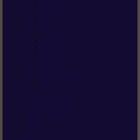
Scarificateurs
Motoculteurs / motobineuses
Tracteurs tondeuses
Tarières
Atomiseurs / pulvérisateurs
Nettoyer
Nettoyeurs haute pression
Aspirateurs eau / poussière
Balayeuses
Broyeurs de végétaux
Souffleurs /
Aspirateurs de feuilles
Approvisionnement
Gestion d’énergie
Pompes à eau
ETESIA
Machine à brosser et scarifier
les mauvaises herbes
Tondeuses tout-terrain
Tondeuses autoportées
Tondeuses à gazon
ET-Lander
SUNSEEKER
X3 GEN-2
X4