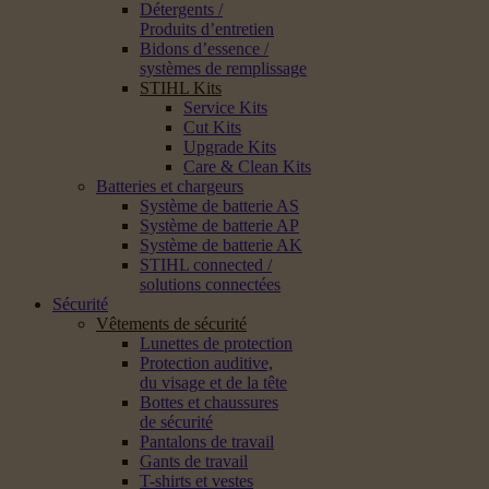
Détergents /
Produits d’entretien
Bidons d’essence /
systèmes de remplissage
STIHL Kits
Service Kits
Cut Kits
Upgrade Kits
Care & Clean Kits
Batteries et chargeurs
Système de batterie AS
Système de batterie AP
Système de batterie AK
STIHL connected /
solutions connectées
Sécurité
Vêtements de sécurité
Lunettes de protection
Protection auditive,
du visage et de la tête
Bottes et chaussures
de sécurité
Pantalons de travail
Gants de travail
T-shirts et vestes