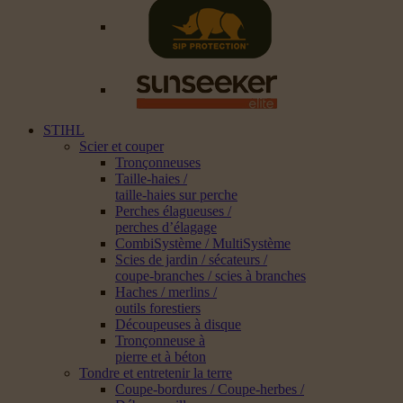
STIHL
Scier et couper
Tronçonneuses
Taille-haies /
taille-haies sur perche
Perches élagueuses /
perches d’élagage
CombiSystème / MultiSystème
Scies de jardin / sécateurs /
coupe-branches / scies à branches
Haches / merlins /
outils forestiers
Découpeuses à disque
Tronçonneuse à
pierre et à béton
Tondre et entretenir la terre
Coupe-bordures / Coupe-herbes /