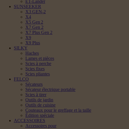
ET-Lander
SUNSEEKER
X3 GEN-2
X4
X5 Gen 2
X7 Gen 2
X7 Plus Gen 2
X9
X9 Plus
SILKY
Haches
Lames et pièces
Scies à perche
Scies fixes
Scies pliantes
FELCO
Sécateurs
Sécateur électrique portable
Scies à tirer
Outils de jardin
Outils de cuisine
Couteaux pour le greffage et la taille
Édition spéciale
ACCESSOIRES
Accessoires pour