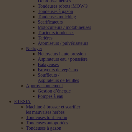
Débroussailleuses
Tondeuses robots iMOW®
Tondeuses à gazon
Tondeuses mulching
Scarificateurs
Motoculteurs / motobineuses
Tracteurs tondeuses
Tarières
Atomiseurs / pulvérisateurs
Nettoyer
Nettoyeurs haute pression
Aspirateurs eau / poussière
Balayeuses
Broyeurs de végétaux
Souffleurs /
Aspirateurs de feuilles
Approvisionnement
Gestion d’énergie
Pompes à eau
ETESIA
Machine à brosser et scarifier
les mauvaises herbes
Tondeuses tout-terrain
Tondeuses autoportées
Tondeuses à gazon