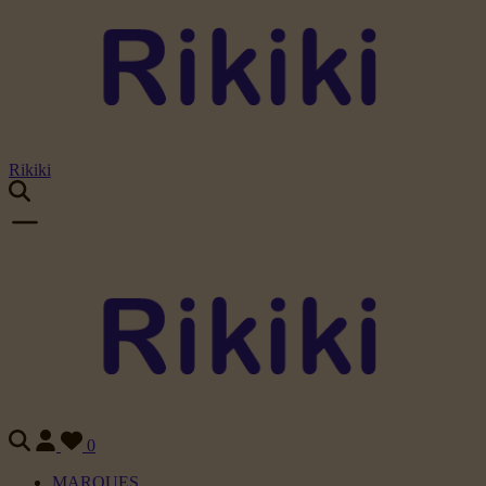
Rikiki
0
MARQUES