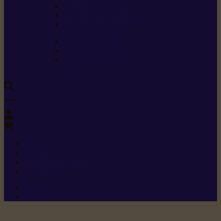
Carburants spéciaux
Directives sur les vibrations
Classes de protection
contre les coupures
Protection auditive
Classes de poussière
Caractéristiques des
vêtements de sécurité
0
+352 26 15 26
Contact
Demande de produit
Ressources
Menu 1
Menu 2