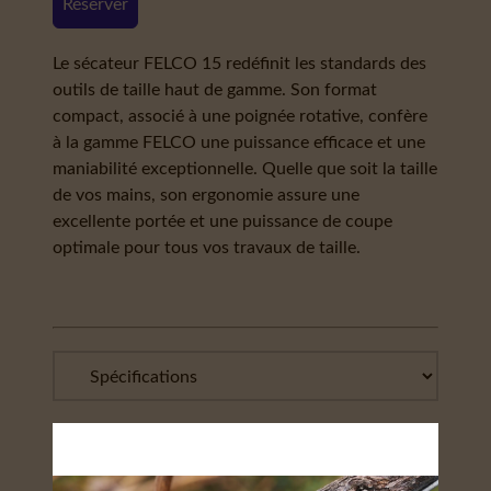
Réserver
Le sécateur FELCO 15 redéfinit les standards des
outils de taille haut de gamme. Son format
compact, associé à une poignée rotative, confère
à la gamme FELCO une puissance efficace et une
maniabilité exceptionnelle. Quelle que soit la taille
de vos mains, son ergonomie assure une
excellente portée et une puissance de coupe
optimale pour tous vos travaux de taille.