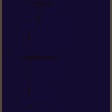
STIHL Kits
Service Kits
Cut Kits
Upgrade Kits
Care & Clean Kits
Batteries et chargeurs
Système de batterie AS
Système de batterie AP
Système de batterie AK
STIHL connected /
solutions connectées
Sécurité
Vêtements de sécurité
Lunettes de protection
Protection auditive,
du visage et de la tête
Bottes et chaussures
de sécurité
Pantalons de travail
Gants de travail
T-shirts et vestes
de protection
Directives et normes
Fiches de données de
sécurité