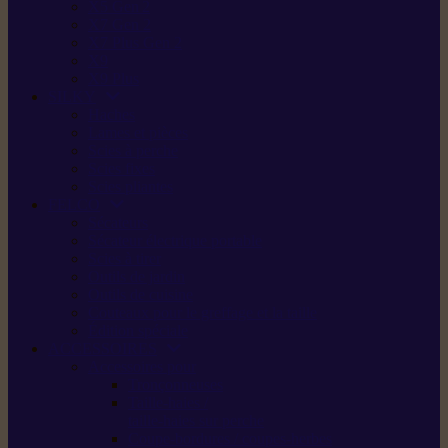
X5 Gen 2
X7 Gen 2
X7 Plus Gen 2
X9
X9 Plus
SILKY
Haches
Lames et pièces
Scies à perche
Scies fixes
Scies pliantes
FELCO
Sécateurs
Sécateur électrique portable
Scies à tirer
Outils de jardin
Outils de cuisine
Couteaux pour le greffage et la taille
Édition spéciale
ACCESSOIRES
Accessoires pour
Tronçonneuses
Taille-haies /
taille-haies sur perche
Coupe-bordures / coupes-herbes