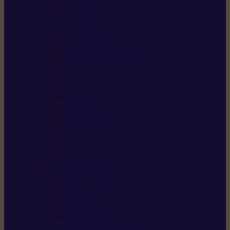
/ débroussailleuses
Souffleurs / aspirateurs
de feuilles
Perches élagueuses /
perches d’élagage
CombiSystème / MultiSystème
Tondeuses robots iMOW®
Tondeuses à gazon /
tondeuses mulching
Tracteurs tondeuses
Broyeurs
Motoculteurs / motobineuses
Pulvérisateurs / atomiseurs
Scarificateurs
Nettoyeurs haute pression
Aspirateurs eau / poussière
Tronçonneuse à pierre /
tronçonneuse à béton
Produits consommables
Huiles moteur /
huile-de-chaîne
Détergents /
Produits d’entretien
Bidons d’essence /
systèmes de remplissage