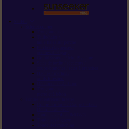
STIHL
Scier et couper
Tronçonneuses
Taille-haies /
taille-haies sur perche
Perches élagueuses /
perches d’élagage
CombiSystème / MultiSystème
Scies de jardin / sécateurs /
coupe-branches / scies à branches
Haches / merlins /
outils forestiers
Découpeuses à disque
Tronçonneuse à
pierre et à béton
Tondre et entretenir la terre
Coupe-bordures / Coupe-herbes /
Débroussailleuses
Tondeuses robots iMOW®
Tondeuses à gazon
Tondeuses mulching