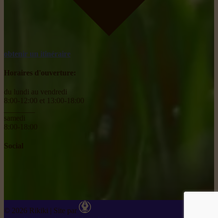
obtenir un itinéraire
Horaires d'ouverture:
du lundi au vendredi
8:00-12:00 et 13:00-18:00
________
samedi
8:00-18:00
Social
© 2026 Rikiki
|
Site par