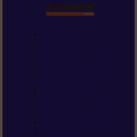
STIHL
Scier et couper
Tronçonneuses
Taille-haies /
taille-haies sur perche
Perches élagueuses /
perches d’élagage
CombiSystème / MultiSystème
Scies de jardin / sécateurs /
coupe-branches / scies à branches
Haches / merlins /
outils forestiers
Découpeuses à disque
Tronçonneuse à
pierre et à béton
Tondre et entretenir la terre
Coupe-bordures / Coupe-herbes /
Débroussailleuses
Tondeuses robots iMOW®
Tondeuses à gazon
Tondeuses mulching