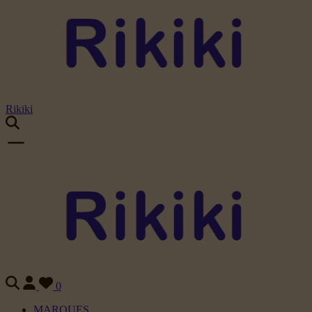
Rikiki
0
MARQUES