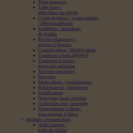
Tronçonneuses
Taille-haies /
taille-haies sur perche
Coupe-bordures / coupes-herbes
/ débroussailleuses
Souffleurs / aspirateurs
de feuilles
Perches élagueuses /
perches d’élagage
CombiSystème / MultiSystème
Tondeuses robots iMOW®
Tondeuses à gazon /
tondeuses mulching
Tracteurs tondeuses
Broyeurs
Motoculteurs / motobineuses
Pulvérisateurs / atomiseurs
Scarificateurs
Nettoyeurs haute pression
Aspirateurs eau / poussière
Tronçonneuse à pierre /
tronçonneuse à béton
Produits consommables
Huiles moteur /
huile-de-chaîne