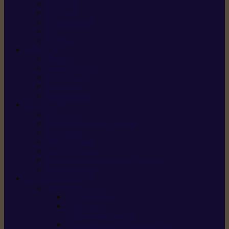
X5 Gen 2
X7 Gen 2
X7 Plus Gen 2
X9
X9 Plus
SILKY
Haches
Lames et pièces
Scies à perche
Scies fixes
Scies pliantes
FELCO
Sécateurs
Sécateur électrique portable
Scies à tirer
Outils de jardin
Outils de cuisine
Couteaux pour le greffage et la taille
Édition spéciale
ACCESSOIRES
Accessoires pour
Tronçonneuses
Taille-haies /
taille-haies sur perche
Coupe-bordures / coupes-herbes