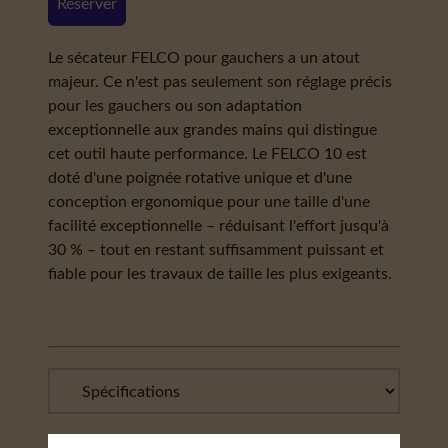
Réserver
Le sécateur FELCO pour gauchers a un atout
majeur. Ce n'est pas seulement son réglage précis
pour les gauchers ou son adaptation
exceptionnelle aux grandes mains qui distingue
cet outil haute performance. Le FELCO 10 est
doté d'une poignée rotative unique et d'une
conception ergonomique pour une taille d'une
facilité exceptionnelle – réduisant l'effort jusqu'à
30 % – tout en restant suffisamment puissant et
fiable pour les travaux de taille les plus exigeants.