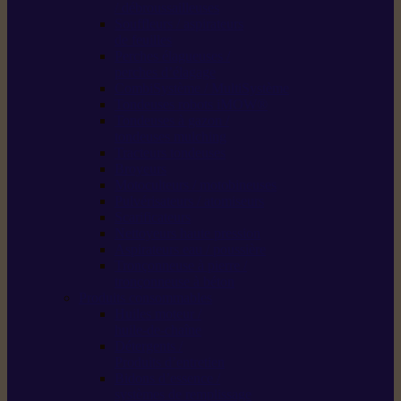
/ débroussailleuses
Souffleurs / aspirateurs
de feuilles
Perches élagueuses /
perches d’élagage
CombiSystème / MultiSystème
Tondeuses robots iMOW®
Tondeuses à gazon /
tondeuses mulching
Tracteurs tondeuses
Broyeurs
Motoculteurs / motobineuses
Pulvérisateurs / atomiseurs
Scarificateurs
Nettoyeurs haute pression
Aspirateurs eau / poussière
Tronçonneuse à pierre /
tronçonneuse à béton
Produits consommables
Huiles moteur /
huile-de-chaîne
Détergents /
Produits d’entretien
Bidons d’essence /
systèmes de remplissage