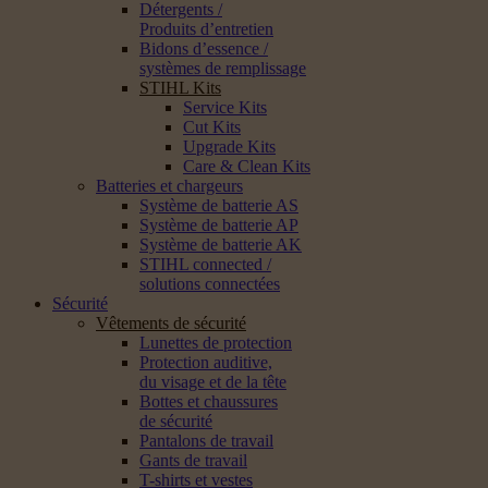
Détergents /
Produits d’entretien
Bidons d’essence /
systèmes de remplissage
STIHL Kits
Service Kits
Cut Kits
Upgrade Kits
Care & Clean Kits
Batteries et chargeurs
Système de batterie AS
Système de batterie AP
Système de batterie AK
STIHL connected /
solutions connectées
Sécurité
Vêtements de sécurité
Lunettes de protection
Protection auditive,
du visage et de la tête
Bottes et chaussures
de sécurité
Pantalons de travail
Gants de travail
T-shirts et vestes