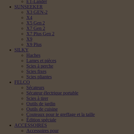
ET-Lander
SUNSEEKER
X3 GEN-2
X4
X5 Gen 2
X7 Gen 2
X7 Plus Gen 2
X9
X9 Plus
SILKY
Haches
Lames et pièces
Scies à perche
Scies fixes
Scies pliantes
FELCO
Sécateurs
Sécateur électrique portable
Scies à tirer
Outils de jardin
Outils de cuisine
Couteaux pour le greffage et la taille
Édition spéciale
ACCESSOIRES
Accessoires pour