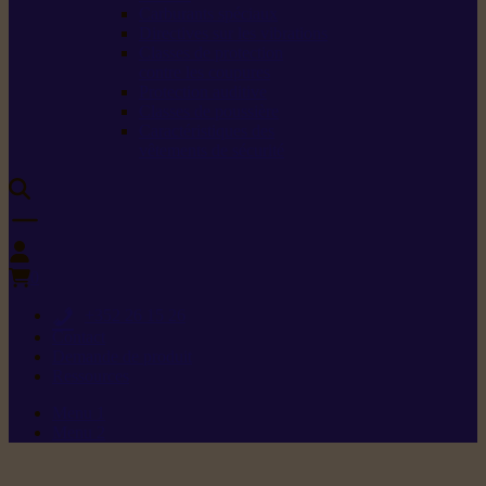
Carburants spéciaux
Directives sur les vibrations
Classes de protection
contre les coupures
Protection auditive
Classes de poussière
Caractéristiques des
vêtements de sécurité
0
+352 26 15 26
Contact
Demande de produit
Ressources
Menu 1
Menu 2