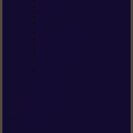
Scarificateurs
Motoculteurs / motobineuses
Tracteurs tondeuses
Tarières
Atomiseurs / pulvérisateurs
Nettoyer
Nettoyeurs haute pression
Aspirateurs eau / poussière
Balayeuses
Broyeurs de végétaux
Souffleurs /
Aspirateurs de feuilles
Approvisionnement
Gestion d’énergie
Pompes à eau
ETESIA
Machine à brosser et scarifier
les mauvaises herbes
Tondeuses tout-terrain
Tondeuses autoportées
Tondeuses à gazon
ET-Lander
SUNSEEKER
X3 GEN-2
X4