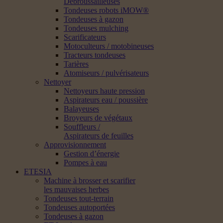
Débroussailleuses
Tondeuses robots iMOW®
Tondeuses à gazon
Tondeuses mulching
Scarificateurs
Motoculteurs / motobineuses
Tracteurs tondeuses
Tarières
Atomiseurs / pulvérisateurs
Nettoyer
Nettoyeurs haute pression
Aspirateurs eau / poussière
Balayeuses
Broyeurs de végétaux
Souffleurs /
Aspirateurs de feuilles
Approvisionnement
Gestion d’énergie
Pompes à eau
ETESIA
Machine à brosser et scarifier
les mauvaises herbes
Tondeuses tout-terrain
Tondeuses autoportées
Tondeuses à gazon