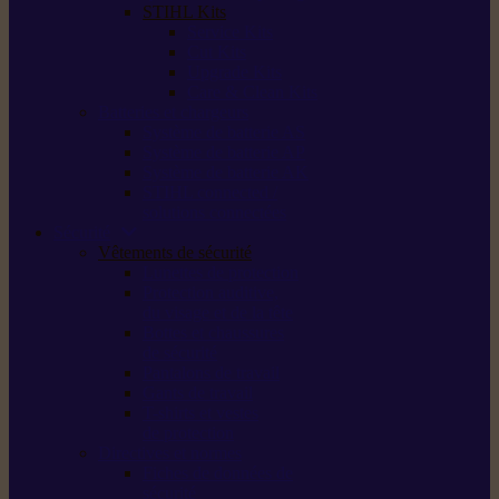
STIHL Kits
Service Kits
Cut Kits
Upgrade Kits
Care & Clean Kits
Batteries et chargeurs
Système de batterie AS
Système de batterie AP
Système de batterie AK
STIHL connected /
solutions connectées
Sécurité
Vêtements de sécurité
Lunettes de protection
Protection auditive,
du visage et de la tête
Bottes et chaussures
de sécurité
Pantalons de travail
Gants de travail
T-shirts et vestes
de protection
Directives et normes
Fiches de données de
sécurité