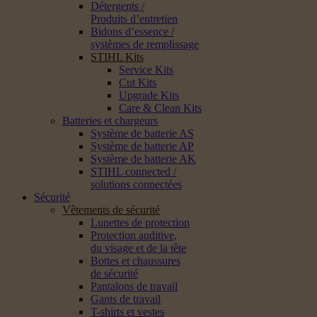
Détergents /
Produits d’entretien
Bidons d’essence /
systèmes de remplissage
STIHL Kits
Service Kits
Cut Kits
Upgrade Kits
Care & Clean Kits
Batteries et chargeurs
Système de batterie AS
Système de batterie AP
Système de batterie AK
STIHL connected /
solutions connectées
Sécurité
Vêtements de sécurité
Lunettes de protection
Protection auditive,
du visage et de la tête
Bottes et chaussures
de sécurité
Pantalons de travail
Gants de travail
T-shirts et vestes