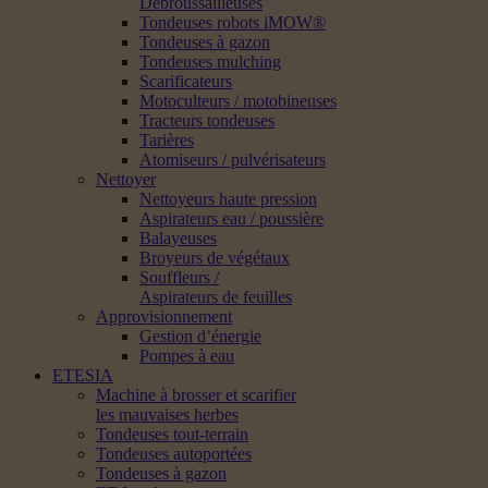
Débroussailleuses
Tondeuses robots iMOW®
Tondeuses à gazon
Tondeuses mulching
Scarificateurs
Motoculteurs / motobineuses
Tracteurs tondeuses
Tarières
Atomiseurs / pulvérisateurs
Nettoyer
Nettoyeurs haute pression
Aspirateurs eau / poussière
Balayeuses
Broyeurs de végétaux
Souffleurs /
Aspirateurs de feuilles
Approvisionnement
Gestion d’énergie
Pompes à eau
ETESIA
Machine à brosser et scarifier
les mauvaises herbes
Tondeuses tout-terrain
Tondeuses autoportées
Tondeuses à gazon