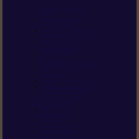
/ débroussailleuses
Souffleurs / aspirateurs
de feuilles
Perches élagueuses /
perches d’élagage
CombiSystème / MultiSystème
Tondeuses robots iMOW®
Tondeuses à gazon /
tondeuses mulching
Tracteurs tondeuses
Broyeurs
Motoculteurs / motobineuses
Pulvérisateurs / atomiseurs
Scarificateurs
Nettoyeurs haute pression
Aspirateurs eau / poussière
Tronçonneuse à pierre /
tronçonneuse à béton
Produits consommables
Huiles moteur /
huile-de-chaîne
Détergents /
Produits d’entretien
Bidons d’essence /
systèmes de remplissage