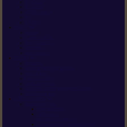
X5 Gen 2
X7 Gen 2
X7 Plus Gen 2
X9
X9 Plus
SILKY
Haches
Lames et pièces
Scies à perche
Scies fixes
Scies pliantes
FELCO
Sécateurs
Sécateur électrique portable
Scies à tirer
Outils de jardin
Outils de cuisine
Couteaux pour le greffage et la taille
Édition spéciale
ACCESSOIRES
Accessoires pour
Tronçonneuses
Taille-haies /
taille-haies sur perche
Coupe-bordures / coupes-herbes