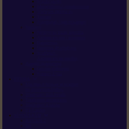
Scarificateurs
Motoculteurs / motobineuses
Tracteurs tondeuses
Tarières
Atomiseurs / pulvérisateurs
Nettoyer
Nettoyeurs haute pression
Aspirateurs eau / poussière
Balayeuses
Broyeurs de végétaux
Souffleurs /
Aspirateurs de feuilles
Approvisionnement
Gestion d’énergie
Pompes à eau
ETESIA
Machine à brosser et scarifier
les mauvaises herbes
Tondeuses tout-terrain
Tondeuses autoportées
Tondeuses à gazon
ET-Lander
SUNSEEKER
X3 GEN-2
X4