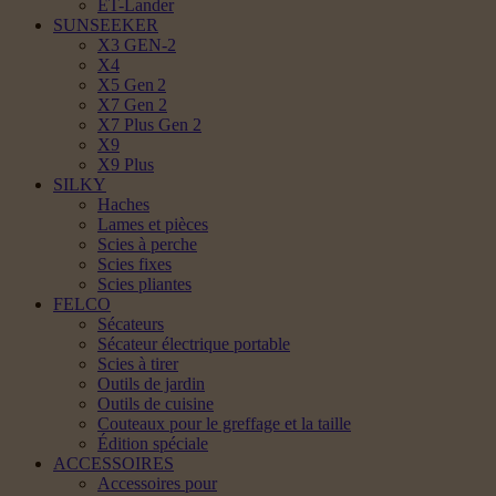
ET-Lander
SUNSEEKER
X3 GEN-2
X4
X5 Gen 2
X7 Gen 2
X7 Plus Gen 2
X9
X9 Plus
SILKY
Haches
Lames et pièces
Scies à perche
Scies fixes
Scies pliantes
FELCO
Sécateurs
Sécateur électrique portable
Scies à tirer
Outils de jardin
Outils de cuisine
Couteaux pour le greffage et la taille
Édition spéciale
ACCESSOIRES
Accessoires pour