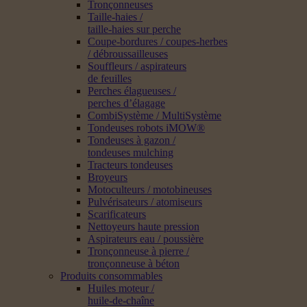
Tronçonneuses
Taille-haies /
taille-haies sur perche
Coupe-bordures / coupes-herbes
/ débroussailleuses
Souffleurs / aspirateurs
de feuilles
Perches élagueuses /
perches d’élagage
CombiSystème / MultiSystème
Tondeuses robots iMOW®
Tondeuses à gazon /
tondeuses mulching
Tracteurs tondeuses
Broyeurs
Motoculteurs / motobineuses
Pulvérisateurs / atomiseurs
Scarificateurs
Nettoyeurs haute pression
Aspirateurs eau / poussière
Tronçonneuse à pierre /
tronçonneuse à béton
Produits consommables
Huiles moteur /
huile-de-chaîne