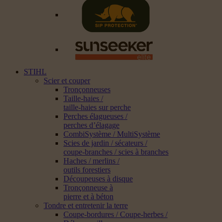
STIHL
Scier et couper
Tronçonneuses
Taille-haies /
taille-haies sur perche
Perches élagueuses /
perches d’élagage
CombiSystème / MultiSystème
Scies de jardin / sécateurs /
coupe-branches / scies à branches
Haches / merlins /
outils forestiers
Découpeuses à disque
Tronçonneuse à
pierre et à béton
Tondre et entretenir la terre
Coupe-bordures / Coupe-herbes /