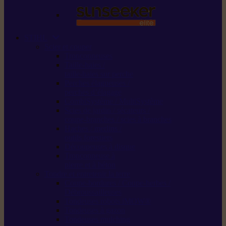
STIHL
Scier et couper
Tronçonneuses
Taille-haies /
taille-haies sur perche
Perches élagueuses /
perches d’élagage
CombiSystème / MultiSystème
Scies de jardin / sécateurs /
coupe-branches / scies à branches
Haches / merlins /
outils forestiers
Découpeuses à disque
Tronçonneuse à
pierre et à béton
Tondre et entretenir la terre
Coupe-bordures / Coupe-herbes /
Débroussailleuses
Tondeuses robots iMOW®
Tondeuses à gazon
Tondeuses mulching