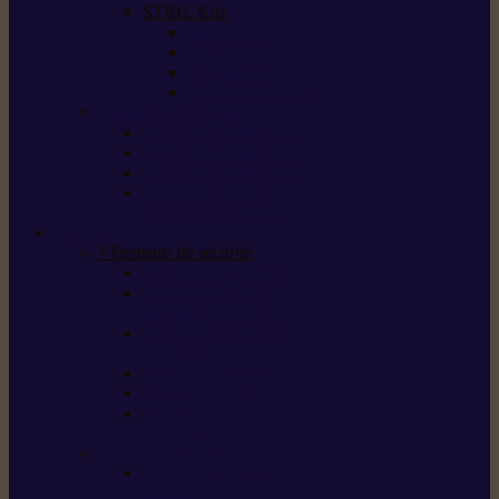
STIHL Kits
Service Kits
Cut Kits
Upgrade Kits
Care & Clean Kits
Batteries et chargeurs
Système de batterie AS
Système de batterie AP
Système de batterie AK
STIHL connected /
solutions connectées
Sécurité
Vêtements de sécurité
Lunettes de protection
Protection auditive,
du visage et de la tête
Bottes et chaussures
de sécurité
Pantalons de travail
Gants de travail
T-shirts et vestes
de protection
Directives et normes
Fiches de données de
sécurité