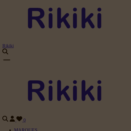
Rikiki
0
MARQUES