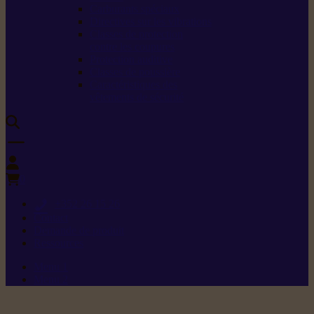
Carburants spéciaux
Directives sur les vibrations
Classes de protection
contre les coupures
Protection auditive
Classes de poussière
Caractéristiques des
vêtements de sécurité
0
+352 26 15 26
Contact
Demande de produit
Ressources
Menu 1
Menu 2